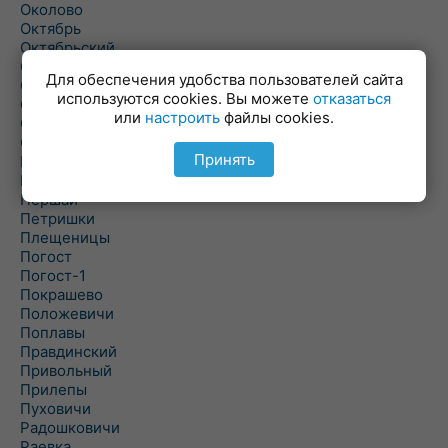
Околово
Октябрь
Октябрьский
Олехновичи
Для обеспечения удобства пользователей сайта
Омговичи
используются cookies. Вы можете
отказаться
Оношки
или
настроить
файлы cookies.
Осовец
Острошицкий Городок
Принять
Пасека
Пастовичи
Першаи
Петришки
Плещеницы
Погост
Погост-1
Покрашево
Положевичи
Поплавы
Правдинский
Привольный
Прилепы
Пуховичи
Радошковичи
Раевка