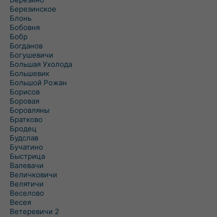
Березинское
Блонь
Бобовня
Бобр
Богданов
Богушевичи
Большая Ухолода
Большевик
Большой Рожан
Борисов
Боровая
Боровляны
Братково
Бродец
Будслав
Бучатино
Быстрица
Валевачи
Величковичи
Велятичи
Веселово
Весея
Ветеревичи 2