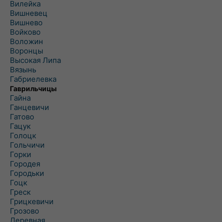
Вилейка
Вишневец
Вишнево
Войково
Воложин
Воронцы
Высокая Липа
Вязынь
Габриелевка
Гаврильчицы
Гайна
Ганцевичи
Гатово
Гацук
Голоцк
Гольчичи
Горки
Городея
Городьки
Гоцк
Греск
Грицкевичи
Грозово
Деревная