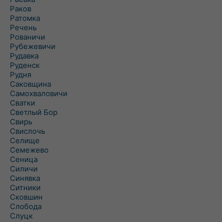
Раков
Ратомка
Речень
Рованичи
Рубежевичи
Рудавка
Руденск
Рудня
Саковщина
Самохваловичи
Сватки
Светлый Бор
Свирь
Свислочь
Селище
Семежево
Сеница
Силичи
Синявка
Ситники
Сковшин
Слобода
Слуцк