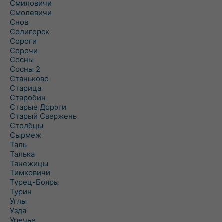
Смиловичи
Смолевичи
Снов
Солигорск
Сороги
Сорочи
Сосны
Сосны 2
Станьково
Старица
Старобин
Старые Дороги
Старый Свержень
Столбцы
Сырмеж
Таль
Талька
Танежицы
Тимковичи
Турец-Бояры
Турин
Углы
Узда
Уречье