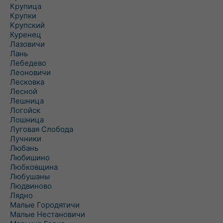
Крупица
Крупки
Крупский
Куренец
Лазовичи
Лань
Лебедево
Леоновичи
Лесковка
Лесной
Лешница
Логойск
Лошница
Луговая Слобода
Лучники
Любань
Любишино
Любковщина
Любушаны
Людвиново
Лядно
Малые Городятичи
Малые Нестановичи