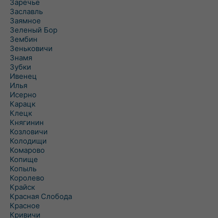
Заречье
Заславль
Заямное
Зеленый Бор
Зембин
Зеньковичи
Знамя
Зубки
Ивенец
Илья
Исерно
Карацк
Клецк
Княгинин
Козловичи
Колодищи
Комарово
Копище
Копыль
Королево
Крайск
Красная Слобода
Красное
Кривичи