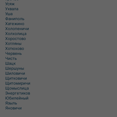
Усяж
Ухвала
Уша
Фаниполь
Хатежино
Холопеничи
Холхолица
Хоростово
Хотляны
Хотюхово
Червень
Чисть
Шацк
Шершуны
Шиловичи
Щитковичи
Щитомиричи
Щомыслица
Энергетиков
Юбилейный
Языль
Яновичи