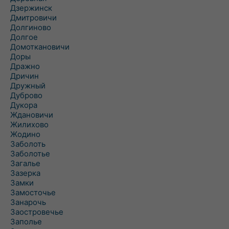
Дзержинск
Дмитровичи
Долгиново
Долгое
Домоткановичи
Доры
Дражно
Дричин
Дружный
Дуброво
Дукора
Ждановичи
Жилихово
Жодино
Заболоть
Заболотье
Загалье
Зазерка
Замки
Замосточье
Занарочь
Заостровечье
Заполье