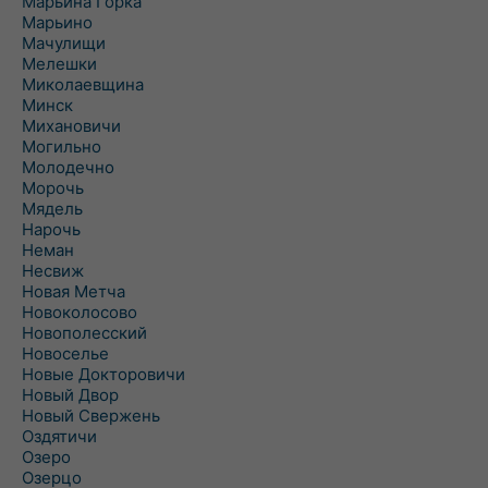
Марьина Горка
Марьино
Мачулищи
Мелешки
Миколаевщина
Минск
Михановичи
Могильно
Молодечно
Морочь
Мядель
Нарочь
Неман
Несвиж
Новая Метча
Новоколосово
Новополесский
Новоселье
Новые Докторовичи
Новый Двор
Новый Свержень
Оздятичи
Озеро
Озерцо