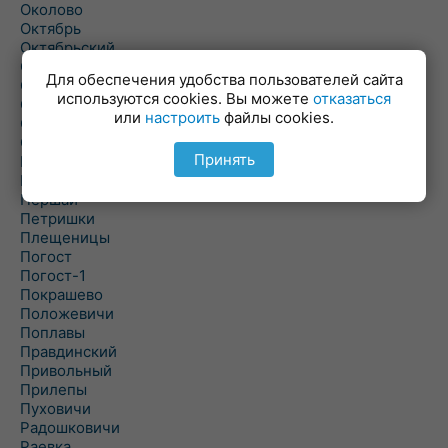
Околово
Октябрь
Октябрьский
Олехновичи
Для обеспечения удобства пользователей сайта
Омговичи
используются cookies. Вы можете
отказаться
Оношки
или
настроить
файлы cookies.
Осовец
Острошицкий Городок
Принять
Пасека
Пастовичи
Першаи
Петришки
Плещеницы
Погост
Погост-1
Покрашево
Положевичи
Поплавы
Правдинский
Привольный
Прилепы
Пуховичи
Радошковичи
Раевка