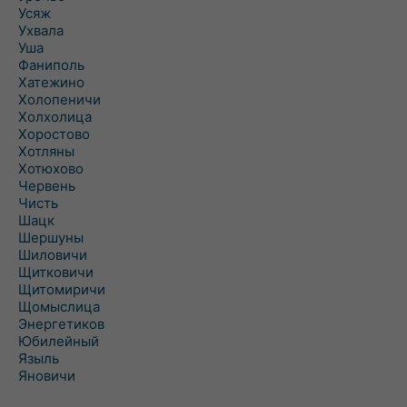
Усяж
Ухвала
Уша
Фаниполь
Хатежино
Холопеничи
Холхолица
Хоростово
Хотляны
Хотюхово
Червень
Чисть
Шацк
Шершуны
Шиловичи
Щитковичи
Щитомиричи
Щомыслица
Энергетиков
Юбилейный
Языль
Яновичи