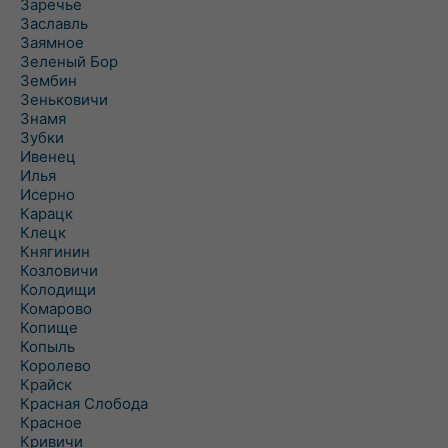
Заречье
Заславль
Заямное
Зеленый Бор
Зембин
Зеньковичи
Знамя
Зубки
Ивенец
Илья
Исерно
Карацк
Клецк
Княгинин
Козловичи
Колодищи
Комарово
Копище
Копыль
Королево
Крайск
Красная Слобода
Красное
Кривичи