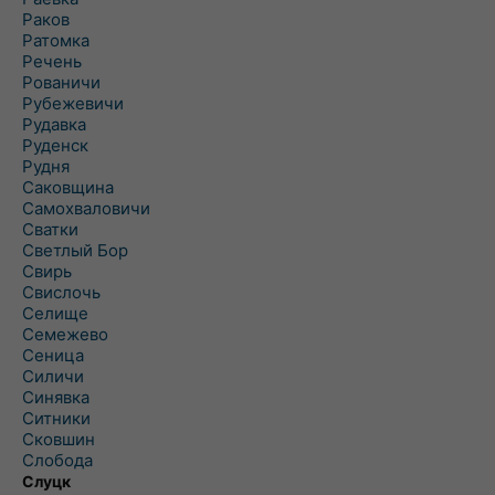
Раков
Ратомка
Речень
Рованичи
Рубежевичи
Рудавка
Руденск
Рудня
Саковщина
Самохваловичи
Сватки
Светлый Бор
Свирь
Свислочь
Селище
Семежево
Сеница
Силичи
Синявка
Ситники
Сковшин
Слобода
Слуцк