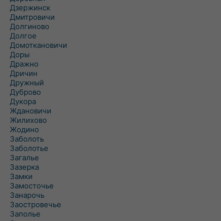
Дзержинск
Дмитровичи
Долгиново
Долгое
Домоткановичи
Доры
Дражно
Дричин
Дружный
Дуброво
Дукора
Ждановичи
Жилихово
Жодино
Заболоть
Заболотье
Загалье
Зазерка
Замки
Замосточье
Занарочь
Заостровечье
Заполье