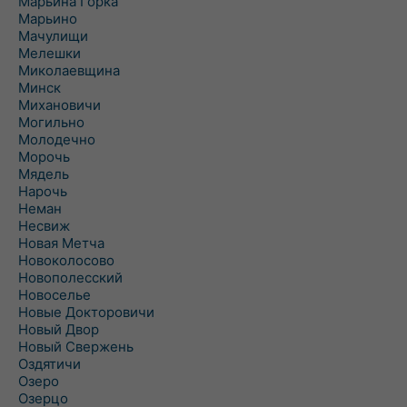
Марьина Горка
Марьино
Мачулищи
Мелешки
Миколаевщина
Минск
Михановичи
Могильно
Молодечно
Морочь
Мядель
Нарочь
Неман
Несвиж
Новая Метча
Новоколосово
Новополесский
Новоселье
Новые Докторовичи
Новый Двор
Новый Свержень
Оздятичи
Озеро
Озерцо