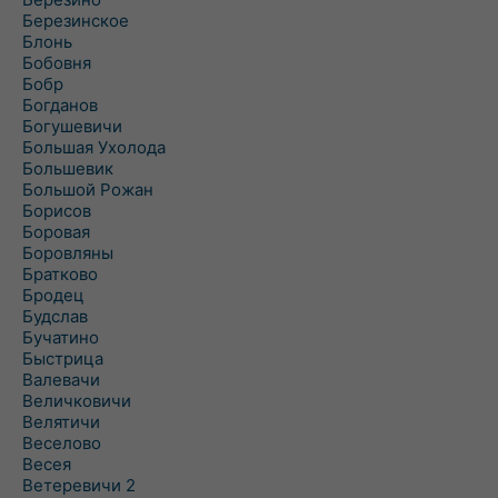
Березинское
Блонь
Бобовня
Бобр
Богданов
Богушевичи
Большая Ухолода
Большевик
Большой Рожан
Борисов
Боровая
Боровляны
Братково
Бродец
Будслав
Бучатино
Быстрица
Валевачи
Величковичи
Велятичи
Веселово
Весея
Ветеревичи 2