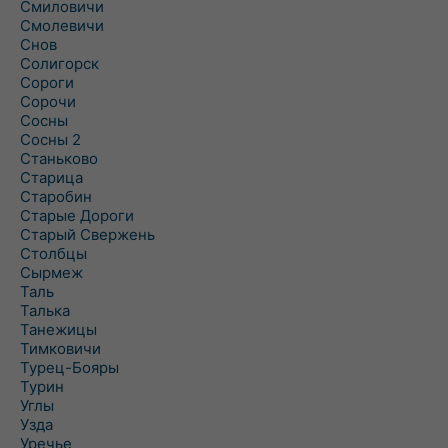
Смиловичи
Смолевичи
Снов
Солигорск
Сороги
Сорочи
Сосны
Сосны 2
Станьково
Старица
Старобин
Старые Дороги
Старый Свержень
Столбцы
Сырмеж
Таль
Талька
Танежицы
Тимковичи
Турец-Бояры
Турин
Углы
Узда
Уречье