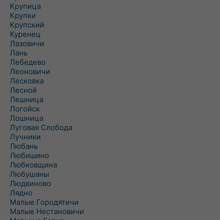
Крупица
Крупки
Крупский
Куренец
Лазовичи
Лань
Лебедево
Леоновичи
Лесковка
Лесной
Лешница
Логойск
Лошница
Луговая Слобода
Лучники
Любань
Любишино
Любковщина
Любушаны
Людвиново
Лядно
Малые Городятичи
Малые Нестановичи