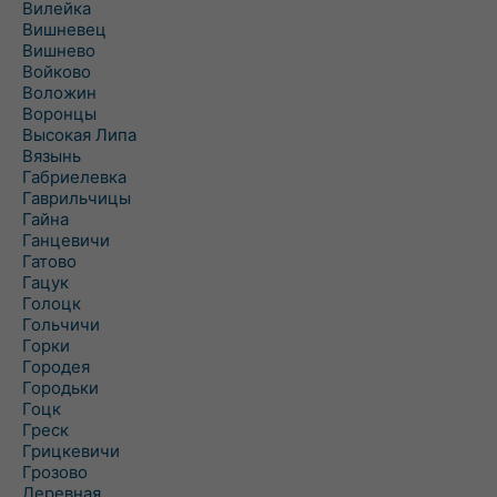
Вилейка
Вишневец
Вишнево
Войково
Воложин
Воронцы
Высокая Липа
Вязынь
Габриелевка
Гаврильчицы
Гайна
Ганцевичи
Гатово
Гацук
Голоцк
Гольчичи
Горки
Городея
Городьки
Гоцк
Греск
Грицкевичи
Грозово
Деревная