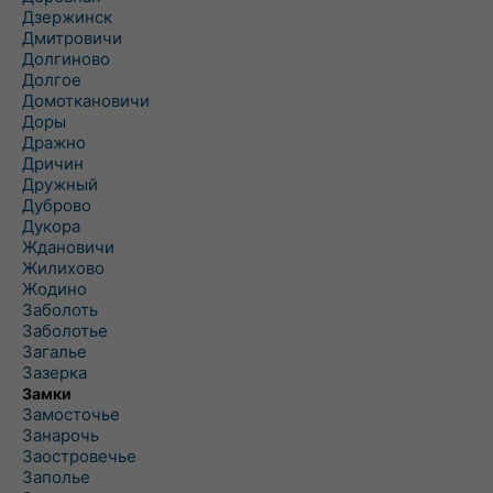
Дзержинск
Дмитровичи
Долгиново
Долгое
Домоткановичи
Доры
Дражно
Дричин
Дружный
Дуброво
Дукора
Ждановичи
Жилихово
Жодино
Заболоть
Заболотье
Загалье
Зазерка
Замки
Замосточье
Занарочь
Заостровечье
Заполье