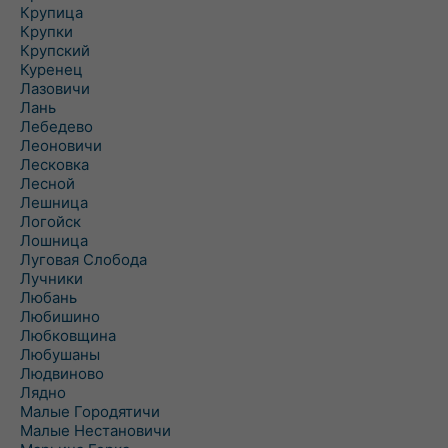
Крупица
Крупки
Крупский
Куренец
Лазовичи
Лань
Лебедево
Леоновичи
Лесковка
Лесной
Лешница
Логойск
Лошница
Луговая Слобода
Лучники
Любань
Любишино
Любковщина
Любушаны
Людвиново
Лядно
Малые Городятичи
Малые Нестановичи