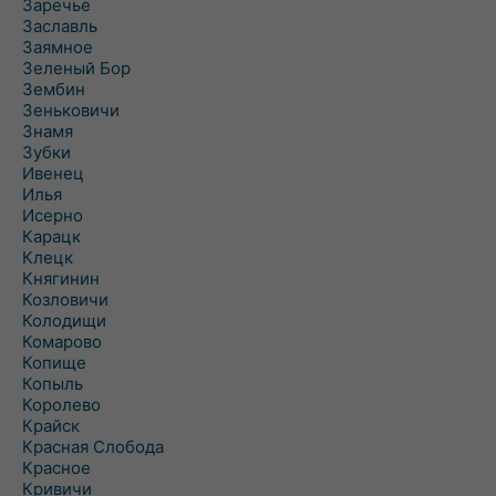
Заречье
Заславль
Заямное
Зеленый Бор
Зембин
Зеньковичи
Знамя
Зубки
Ивенец
Илья
Исерно
Карацк
Клецк
Княгинин
Козловичи
Колодищи
Комарово
Копище
Копыль
Королево
Крайск
Красная Слобода
Красное
Кривичи