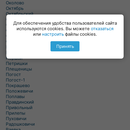
Околово
Октябрь
Октябрьский
Олехновичи
Для обеспечения удобства пользователей сайта
Омговичи
используются cookies. Вы можете
отказаться
Оношки
или
настроить
файлы cookies.
Осовец
Острошицкий Городок
Принять
Пасека
Пастовичи
Першаи
Петришки
Плещеницы
Погост
Погост-1
Покрашево
Положевичи
Поплавы
Правдинский
Привольный
Прилепы
Пуховичи
Радошковичи
Раевка