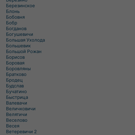
Березинское
Блонь
Бобовня
Бобр
Богданов
Богушевичи
Большая Ухолода
Большевик
Большой Рожан
Борисов
Боровая
Боровляны
Братково
Бродец
Будслав
Бучатино
Быстрица
Валевачи
Величковичи
Велятичи
Веселово
Весея
Ветеревичи 2