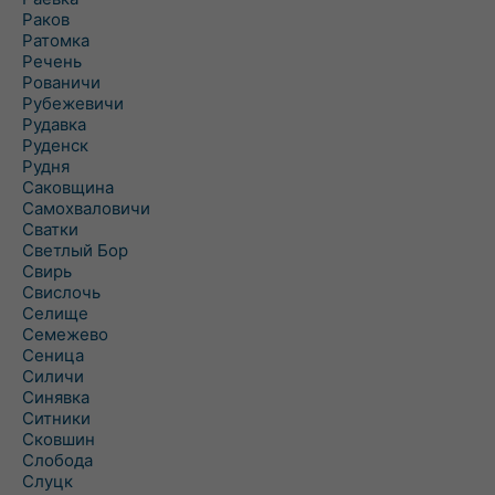
Раков
Ратомка
Речень
Рованичи
Рубежевичи
Рудавка
Руденск
Рудня
Саковщина
Самохваловичи
Сватки
Светлый Бор
Свирь
Свислочь
Селище
Семежево
Сеница
Силичи
Синявка
Ситники
Сковшин
Слобода
Слуцк