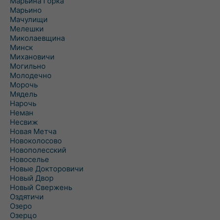
Марьина Горка
Марьино
Мачулищи
Мелешки
Миколаевщина
Минск
Михановичи
Могильно
Молодечно
Морочь
Мядель
Нарочь
Неман
Несвиж
Новая Метча
Новоколосово
Новополесский
Новоселье
Новые Докторовичи
Новый Двор
Новый Свержень
Оздятичи
Озеро
Озерцо