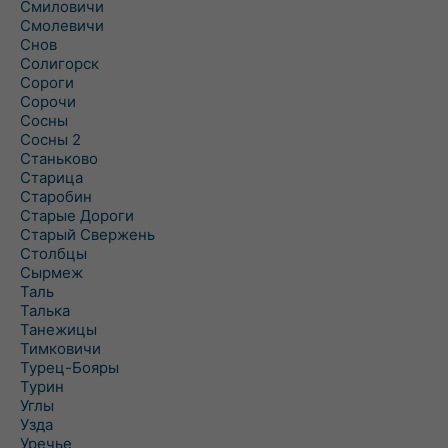
Смиловичи
Смолевичи
Снов
Солигорск
Сороги
Сорочи
Сосны
Сосны 2
Станьково
Старица
Старобин
Старые Дороги
Старый Свержень
Столбцы
Сырмеж
Таль
Талька
Танежицы
Тимковичи
Турец-Бояры
Турин
Углы
Узда
Уречье