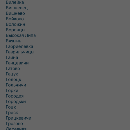
Вилейка
Вишневец
Вишнево
Войково
Воложин
Воронцы
Высокая Липа
Вязынь
Габриелевка
Гаврильчицы
Гайна
Ганцевичи
Гатово
Гацук
Голоцк
Гольчичи
Горки
Городея
Городьки
Гоцк
Греск
Грицкевичи
Грозово
Деревная