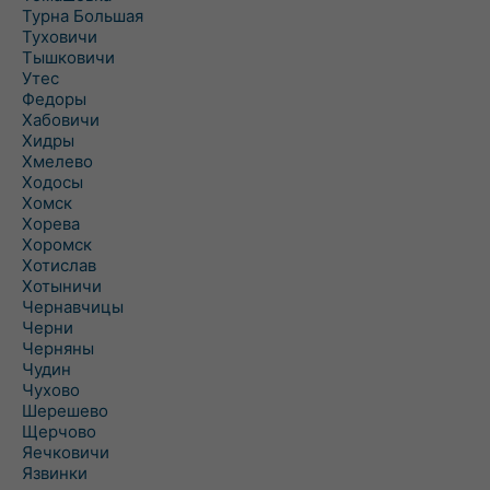
Турна Большая
Туховичи
Тышковичи
Утес
Федоры
Хабовичи
Хидры
Хмелево
Ходосы
Хомск
Хорева
Хоромск
Хотислав
Хотыничи
Чернавчицы
Черни
Черняны
Чудин
Чухово
Шерешево
Щерчово
Яечковичи
Язвинки