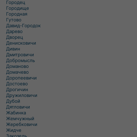
Городец
Городище
Городная
Гутово
Давид-Городок
Дарево
Дворец
Денисковичи
Дивин
Дмитровичи
Добромысль
Доманово
Домачево
Доропеевичи
Достоево
Дрогичин
Дружиловичи
Дубой
Дятловичи
Жабинка
Жемчужный
Жеребковичи
Жидче
Закозель