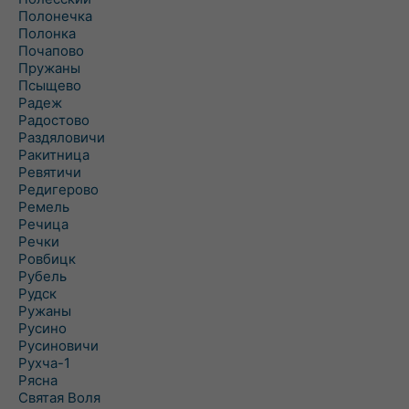
Полонечка
Полонка
Почапово
Пружаны
Псыщево
Радеж
Радостово
Раздяловичи
Ракитница
Ревятичи
Редигерово
Ремель
Речица
Речки
Ровбицк
Рубель
Рудск
Ружаны
Русино
Русиновичи
Рухча-1
Рясна
Святая Воля