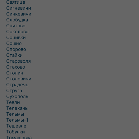
Святица
Сигневичи
Синкевичи
Слобудка
Снитово
Соколово
Сочивки
Сошно
Спорово
Стайки
Староволя
Стахово
Столин
Столовичи
Страдечь
Струга
Сухополь
Тевли
Телеханы
Тельмы
Тельмы-1
Тешевле
Тобулки
Томашовка