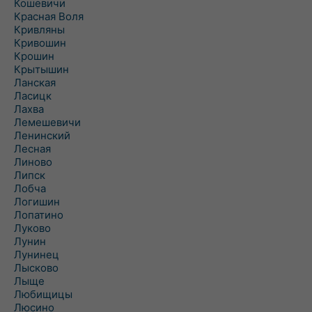
Кошевичи
Красная Воля
Кривляны
Кривошин
Крошин
Крытышин
Ланская
Ласицк
Лахва
Лемешевичи
Ленинский
Лесная
Линово
Липск
Лобча
Логишин
Лопатино
Луково
Лунин
Лунинец
Лысково
Лыще
Любищицы
Люсино