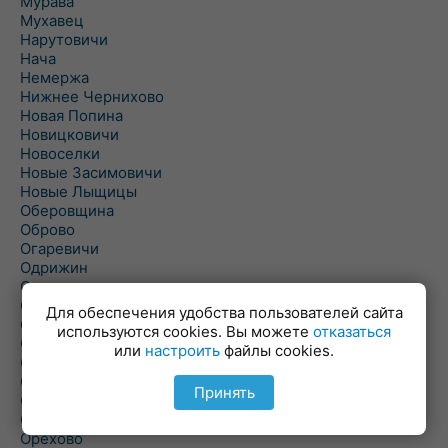
Мурава
Мухавец
Нарутовичи
Нача
Немержа
Нижнее Чернихово
Новая Попина
Новицковичи
Новоселки
Новые Засимовичи
Новые Лыщицы
Оберовщина
Оброво
Огаревичи
Одрижин
Оздамичи
Озяты
Для обеспечения удобства пользователей сайта
Олтуш
используются cookies. Вы можете
отказаться
Ольманы
или
настроить
файлы cookies.
Ольпень
Ольшаны
Принять
Омельная
Ополь
Орехово