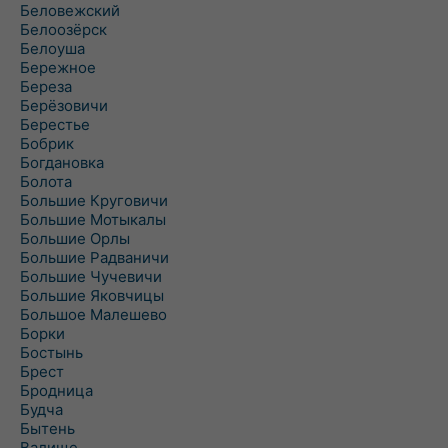
Беловежский
Белоозёрск
Белоуша
Бережное
Береза
Берёзовичи
Берестье
Бобрик
Богдановка
Болота
Большие Круговичи
Большие Мотыкалы
Большие Орлы
Большие Радваничи
Большие Чучевичи
Большие Яковчицы
Большое Малешево
Борки
Бостынь
Брест
Бродница
Будча
Бытень
Валище