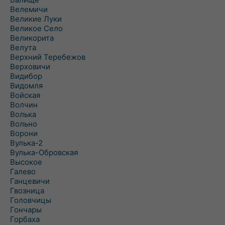
Велемичи
Великие Луки
Великое Село
Великорита
Велута
Верхний Теребежов
Верховичи
Видибор
Видомля
Войская
Волчин
Волька
Вольно
Ворони
Вулька-2
Вулька-Обровская
Высокое
Галево
Ганцевичи
Гвозница
Головчицы
Гончары
Горбаха