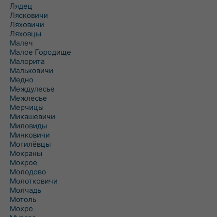
Лядец
Лясковичи
Ляховичи
Ляховцы
Малеч
Малое Городище
Малорита
Мальковичи
Медно
Междулесье
Межлесье
Мерчицы
Микашевичи
Миловиды
Минковичи
Могилёвцы
Мокраны
Мокрое
Молодово
Молотковичи
Молчадь
Мотоль
Мохро