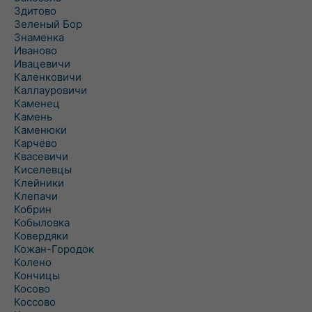
Здитово
Зеленый Бор
Знаменка
Иваново
Ивацевичи
Каленковичи
Каллауровичи
Каменец
Камень
Каменюки
Карчево
Квасевичи
Киселевцы
Клейники
Клепачи
Кобрин
Кобыловка
Ковердяки
Кожан-Городок
Колено
Кончицы
Косово
Коссово