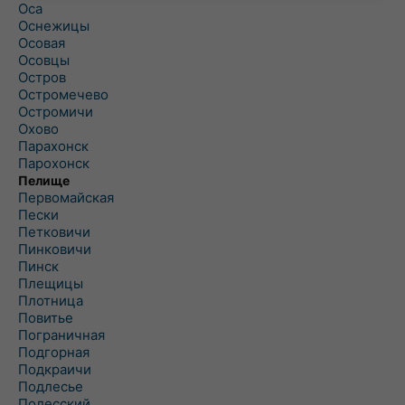
Оса
Оснежицы
Осовая
Осовцы
Остров
Остромечево
Остромичи
Охово
Парахонск
Парохонск
Пелище
Первомайская
Пески
Петковичи
Пинковичи
Пинск
Плещицы
Плотница
Повитье
Пограничная
Подгорная
Подкраичи
Подлесье
Полесский