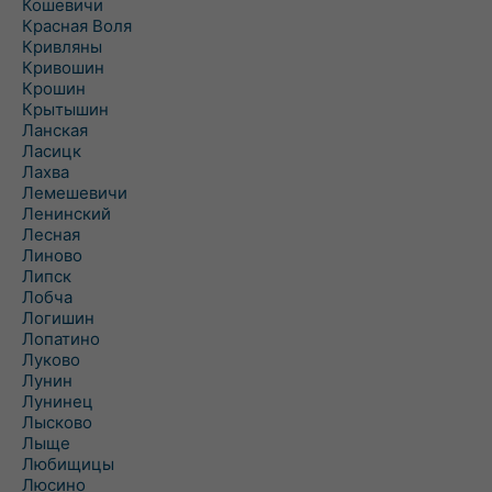
Кошевичи
Красная Воля
Кривляны
Кривошин
Крошин
Крытышин
Ланская
Ласицк
Лахва
Лемешевичи
Ленинский
Лесная
Линово
Липск
Лобча
Логишин
Лопатино
Луково
Лунин
Лунинец
Лысково
Лыще
Любищицы
Люсино