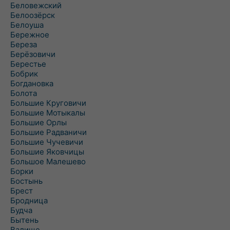
Беловежский
Белоозёрск
Белоуша
Бережное
Береза
Берёзовичи
Берестье
Бобрик
Богдановка
Болота
Большие Круговичи
Большие Мотыкалы
Большие Орлы
Большие Радваничи
Большие Чучевичи
Большие Яковчицы
Большое Малешево
Борки
Бостынь
Брест
Бродница
Будча
Бытень
Валище