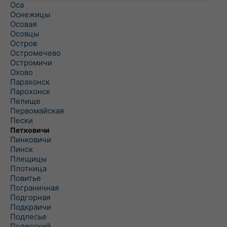
Оса
Оснежицы
Осовая
Осовцы
Остров
Остромечево
Остромичи
Охово
Парахонск
Парохонск
Пелище
Первомайская
Пески
Петковичи
Пинковичи
Пинск
Плещицы
Плотница
Повитье
Пограничная
Подгорная
Подкраичи
Подлесье
Полесский