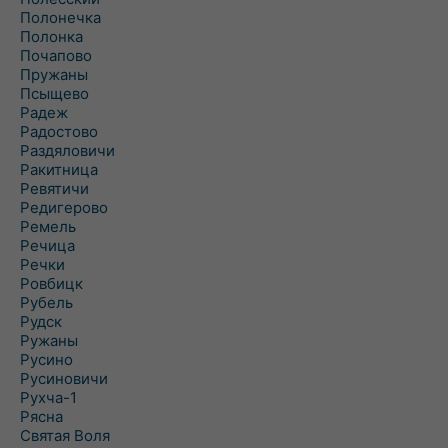
Полонечка
Полонка
Почапово
Пружаны
Псыщево
Радеж
Радостово
Раздяловичи
Ракитница
Ревятичи
Редигерово
Ремель
Речица
Речки
Ровбицк
Рубель
Рудск
Ружаны
Русино
Русиновичи
Рухча-1
Рясна
Святая Воля