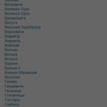
Велемичи
Великие Луки
Великое Село
Великорита
Велута
Верхний Теребежов
Верховичи
Видибор
Видомля
Войская
Волчин
Волька
Вольно
Ворони
Вулька-2
Вулька-Обровская
Высокое
Галево
Ганцевичи
Гвозница
Головчицы
Гончары
Горбаха