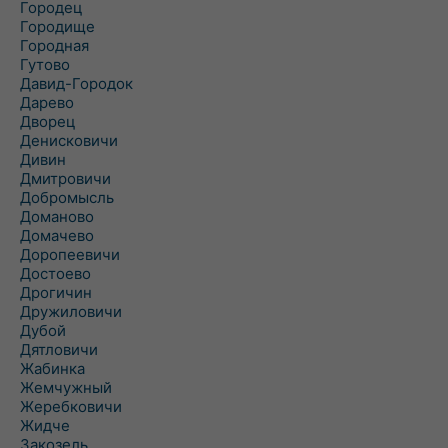
Городец
Городище
Городная
Гутово
Давид-Городок
Дарево
Дворец
Денисковичи
Дивин
Дмитровичи
Добромысль
Доманово
Домачево
Доропеевичи
Достоево
Дрогичин
Дружиловичи
Дубой
Дятловичи
Жабинка
Жемчужный
Жеребковичи
Жидче
Закозель