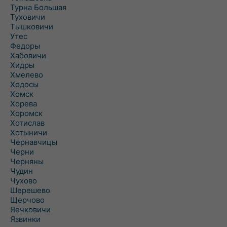
Турна Большая
Туховичи
Тышковичи
Утес
Федоры
Хабовичи
Хидры
Хмелево
Ходосы
Хомск
Хорева
Хоромск
Хотислав
Хотыничи
Чернавчицы
Черни
Черняны
Чудин
Чухово
Шерешево
Щерчово
Яечковичи
Язвинки