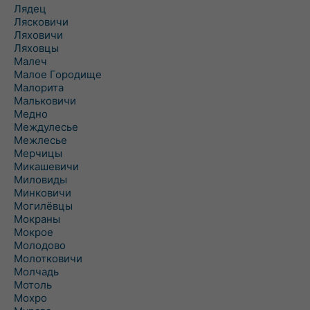
Лядец
Лясковичи
Ляховичи
Ляховцы
Малеч
Малое Городище
Малорита
Мальковичи
Медно
Междулесье
Межлесье
Мерчицы
Микашевичи
Миловиды
Минковичи
Могилёвцы
Мокраны
Мокрое
Молодово
Молотковичи
Молчадь
Мотоль
Мохро