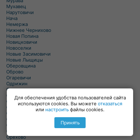
Мурава
Мухавец
Нарутовичи
Нача
Немержа
Нижнее Чернихово
Новая Попина
Новицковичи
Новоселки
Новые Засимовичи
Новые Лыщицы
Оберовщина
Оброво
Огаревичи
Одрижин
Оздамичи
Озяты
Для обеспечения удобства пользователей сайта
Олтуш
используются cookies. Вы можете
отказаться
Ольманы
или
настроить
файлы cookies.
Ольпень
Ольшаны
Принять
Омельная
Ополь
Орехово