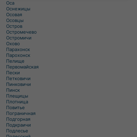
Оса
Оснежицы
Осовая
Осовцы
Остров
Остромечево
Остромичи
Охово
Парахонск
Парохонск
Пелище
Первомайская
Пески
Петковичи
Пинковичи
Пинск
Плещицы
Плотница
Повитье
Пограничная
Подгорная
Подкраичи
Подлесье
Полесский