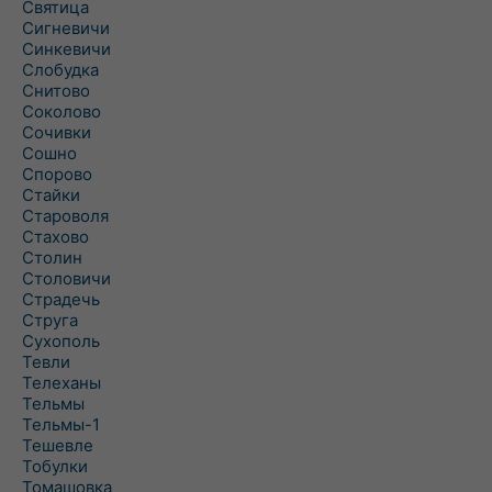
Святица
Сигневичи
Синкевичи
Слобудка
Снитово
Соколово
Сочивки
Сошно
Спорово
Стайки
Староволя
Стахово
Столин
Столовичи
Страдечь
Струга
Сухополь
Тевли
Телеханы
Тельмы
Тельмы-1
Тешевле
Тобулки
Томашовка