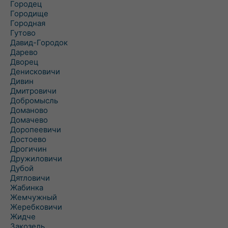
Городец
Городище
Городная
Гутово
Давид-Городок
Дарево
Дворец
Денисковичи
Дивин
Дмитровичи
Добромысль
Доманово
Домачево
Доропеевичи
Достоево
Дрогичин
Дружиловичи
Дубой
Дятловичи
Жабинка
Жемчужный
Жеребковичи
Жидче
Закозель