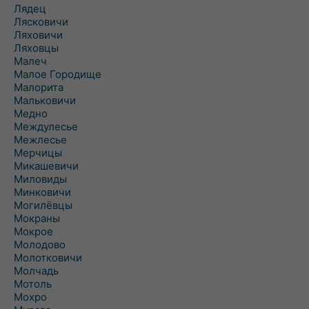
Лядец
Лясковичи
Ляховичи
Ляховцы
Малеч
Малое Городище
Малорита
Мальковичи
Медно
Междулесье
Межлесье
Мерчицы
Микашевичи
Миловиды
Минковичи
Могилёвцы
Мокраны
Мокрое
Молодово
Молотковичи
Молчадь
Мотоль
Мохро