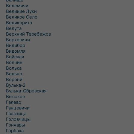
Велемичи
Великие Луки
Великое Село
Великорита
Велута
Верхний Теребежов
Верховичи
Видибор
Видомля
Войская
Волчин
Волька
Вольно
Ворони
Вулька-2
Вулька-Обровская
Высокое
Галево
Ганцевичи
Гвозница
Головчицы
Гончары
Горбаха