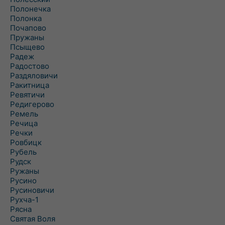
Полонечка
Полонка
Почапово
Пружаны
Псыщево
Радеж
Радостово
Раздяловичи
Ракитница
Ревятичи
Редигерово
Ремель
Речица
Речки
Ровбицк
Рубель
Рудск
Ружаны
Русино
Русиновичи
Рухча-1
Рясна
Святая Воля