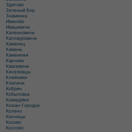
Здитово
Зеленый Бор
Знаменка
Иваново
Ивацевичи
Каленковичи
Каллауровичи
Каменец
Камень
Каменюки
Карчево
Квасевичи
Киселевцы
Клейники
Клепачи
Кобрин
Кобыловка
Ковердяки
Кожан-Городок
Колено
Кончицы
Косово
Коссово