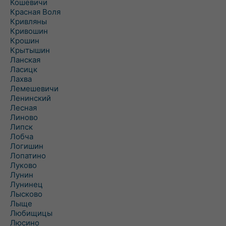
Кошевичи
Красная Воля
Кривляны
Кривошин
Крошин
Крытышин
Ланская
Ласицк
Лахва
Лемешевичи
Ленинский
Лесная
Линово
Липск
Лобча
Логишин
Лопатино
Луково
Лунин
Лунинец
Лысково
Лыще
Любищицы
Люсино