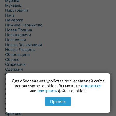
Мурава
Мухавец
Нарутовичи
Нача
Немержа
Нижнее Чернихово
Новая Попина
Новицковичи
Новоселки
Новые Засимовичи
Новые Лыщицы
Оберовщина
Оброво
Огаревичи
Одрижин
Оздамичи
Озяты
Для обеспечения удобства пользователей сайта
Олтуш
используются cookies. Вы можете
отказаться
Ольманы
или
настроить
файлы cookies.
Ольпень
Ольшаны
Принять
Омельная
Ополь
Орехово