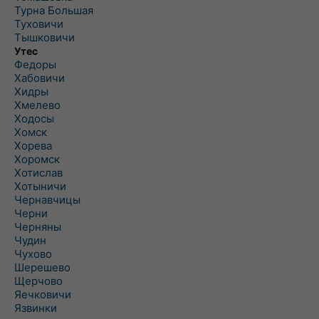
Турна Большая
Туховичи
Тышковичи
Утес
Федоры
Хабовичи
Хидры
Хмелево
Ходосы
Хомск
Хорева
Хоромск
Хотислав
Хотыничи
Чернавчицы
Черни
Черняны
Чудин
Чухово
Шерешево
Щерчово
Яечковичи
Язвинки