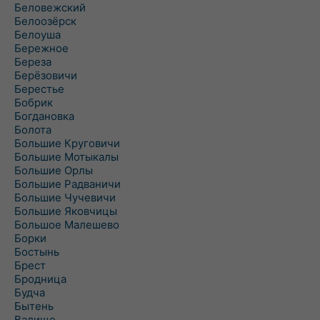
Беловежский
Белоозёрск
Белоуша
Бережное
Береза
Берёзовичи
Берестье
Бобрик
Богдановка
Болота
Большие Круговичи
Большие Мотыкалы
Большие Орлы
Большие Радваничи
Большие Чучевичи
Большие Яковчицы
Большое Малешево
Борки
Бостынь
Брест
Бродница
Будча
Бытень
Валище