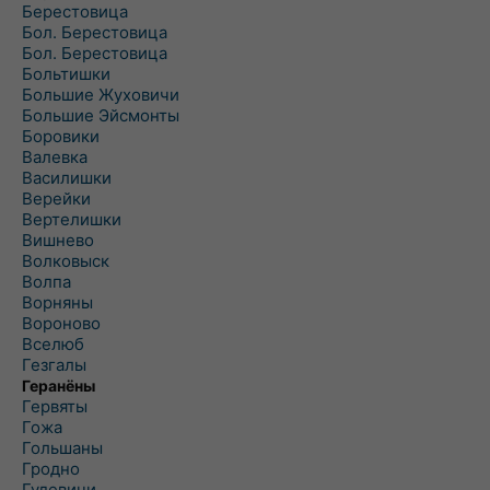
Берестовица
Бол. Берестовица
Бол. Берестовица
Больтишки
Большие Жуховичи
Большие Эйсмонты
Боровики
Валевка
Василишки
Верейки
Вертелишки
Вишнево
Волковыск
Волпа
Ворняны
Вороново
Вселюб
Гезгалы
Геранёны
Гервяты
Гожа
Гольшаны
Гродно
Гудевичи