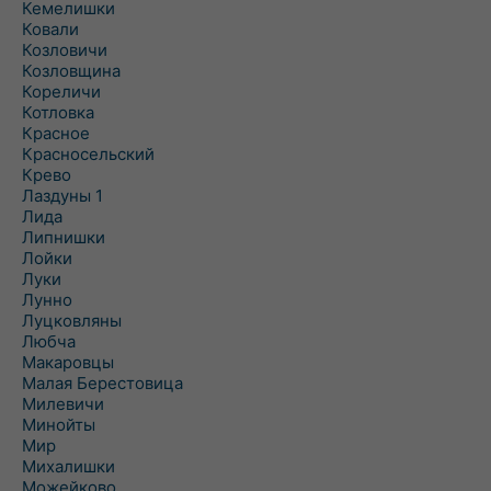
Кемелишки
Ковали
Козловичи
Козловщина
Кореличи
Котловка
Красное
Красносельский
Крево
Лаздуны 1
Лида
Липнишки
Лойки
Луки
Лунно
Луцковляны
Любча
Макаровцы
Малая Берестовица
Милевичи
Минойты
Мир
Михалишки
Можейково