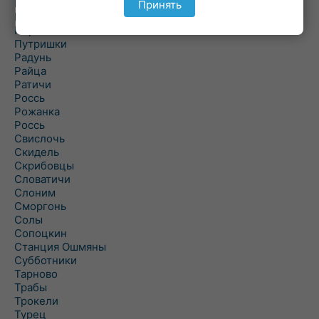
Подороск
Принять
Поречье
Порозово
Путришки
Радунь
Райца
Ратичи
Роcсь
Рожанка
Россь
Свислочь
Скидель
Скрибовцы
Словатичи
Слоним
Сморгонь
Солы
Сопоцкин
Станция Ошмяны
Субботники
Тарново
Трабы
Трокели
Турец