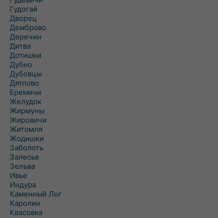
Гудогай
Дворец
Демброво
Деречин
Дитва
Дотишки
Дубно
Дубовцы
Дятлово
Еремичи
Желудок
Жирмуны
Жировичи
Житомля
Жодишки
Заболоть
Залесье
Зельва
Ивье
Индура
Каменный Лог
Каролин
Квасовка