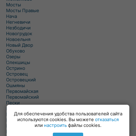
Мосты
Мосты Правые
Нача
Негневичи
Незбодичи
Новогрудок
Новоельня
Новый Двор
Обухово
Озеры
Олекшицы
Острино
Островец
Островецкий
Ошмяны
Первомайская
Первомайский
Пески
Петревичи
Для обеспечения удобства пользователей сайта
Погородно
используются cookies. Вы можете
отказаться
Пограничный
или
настроить
файлы cookies.
Подлабенье
Подольцы