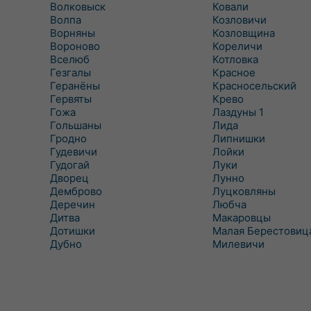
Волковыск
Ковали
Волпа
Козловичи
Ворняны
Козловщина
Вороново
Кореличи
Вселюб
Котловка
Гезгалы
Красное
Геранёны
Красносельский
Гервяты
Крево
Гожа
Лаздуны 1
Гольшаны
Лида
Гродно
Липнишки
Гудевичи
Лойки
Гудогай
Луки
Дворец
Лунно
Демброво
Луцковляны
Деречин
Любча
Дитва
Макаровцы
Дотишки
Малая Берестовиц
Дубно
Милевичи