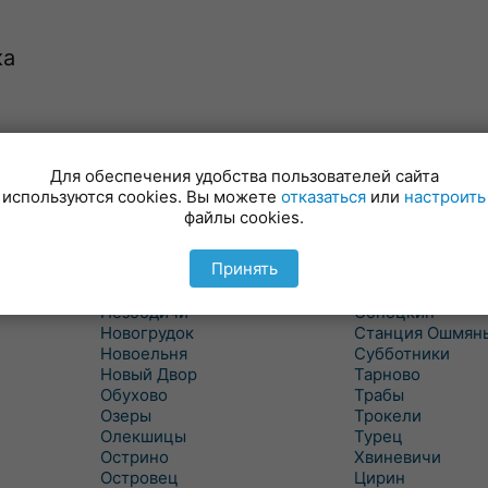
ка
Минойты
Россь
Мир
Свислочь
Для обеспечения удобства пользователей сайта
Михалишки
Скидель
используются cookies. Вы можете
отказаться
или
настроить
Можейково
Скрибовцы
файлы cookies.
Мосты
Словатичи
Мосты Правые
Слоним
Принять
Нача
Сморгонь
Негневичи
Солы
Незбодичи
Сопоцкин
Новогрудок
Станция Ошмян
Новоельня
Субботники
Новый Двор
Тарново
Обухово
Трабы
Озеры
Трокели
Олекшицы
Турец
Острино
Хвиневичи
Островец
Цирин