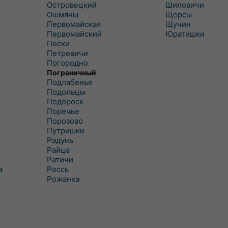
Островецкий
Шиловичи
Ошмяны
Щорсы
Первомайская
Щучин
Первомайский
Юратишки
Пески
Петревичи
Погородно
Пограничный
Подлабенье
Подольцы
Подороск
Поречье
Порозово
Путришки
Радунь
Райца
Ратичи
а
Роcсь
Рожанка