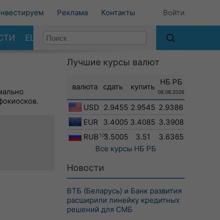
нвестируем
Реклама
Контакты
Войти
СТИ
ЕЩЕ
Лучшие курсы валют
НБ РБ
валюта
сдать
купить
мально
08.08.2026
фокиосков.
USD
2.9455
2.9545
2.9386
EUR
3.4005
3.4085
3.3908
RUB
100
3.5005
3.51
3.6365
Все курсы
НБ РБ
Новости
ВТБ (Беларусь) и Банк развития
расширили линейку кредитных
решений для СМБ