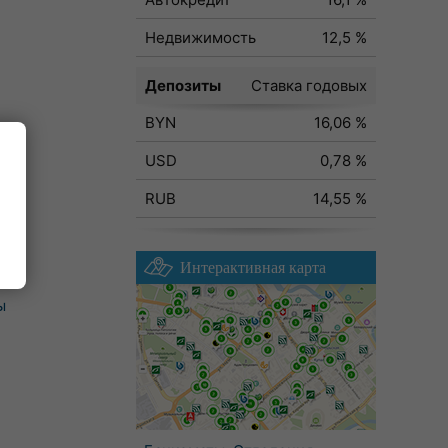
Недвижимость
12,5 %
Депозиты
Ставка годовых
BYN
16,06 %
USD
0,78 %
RUB
14,55 %
Интерактивная карта
ы