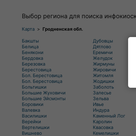
Выбор региона для поиска инфокиос
Карта
>
Гродненская обл.
Бакшты
Дубовцы
Белица
Дятлово
Бенякони
Еремичи
Бердовка
Желудок
Березовка
Жирмуны
Берестовица
Жировичи
Бол. Берестовица
Житомля
Бол. Берестовица
Жодишки
Больтишки
Заболоть
Большие Жуховичи
Залесье
Большие Эйсмонты
Зельва
Боровики
Ивье
Валевка
Индура
Василишки
Каменный Лог
Верейки
Каролин
Вертелишки
Квасовка
Вишнево
Кемелишки