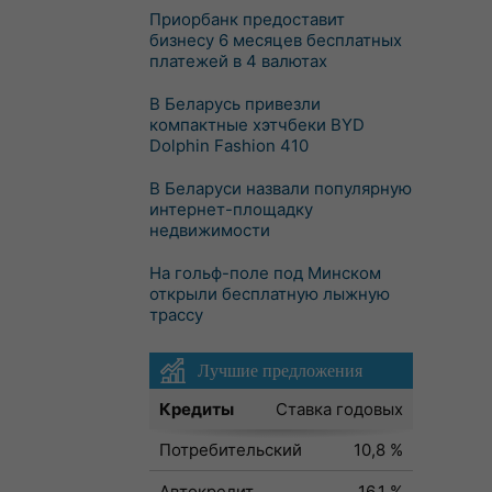
Приорбанк предоставит
бизнесу 6 месяцев бесплатных
платежей в 4 валютах
В Беларусь привезли
компактные хэтчбеки BYD
Dolphin Fashion 410
В Беларуси назвали популярную
интернет-площадку
недвижимости
На гольф-поле под Минском
открыли бесплатную лыжную
трассу
Лучшие предложения
Кредиты
Ставка годовых
Потребительский
10,8 %
Автокредит
16,1 %