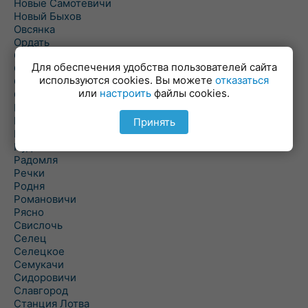
Новые Самотевичи
Новый Быхов
Овсянка
Ордать
Ореховка
Для обеспечения удобства пользователей сайта
Осиновка
используются cookies. Вы можете
отказаться
Осиповичи
или
настроить
файлы cookies.
Осово
Павловичи
Паршино
Принять
Петуховка
Пудовня
Радомля
Речки
Родня
Романовичи
Рясно
Свислочь
Селец
Селецкое
Семукачи
Сидоровичи
Славгород
Станция Лотва