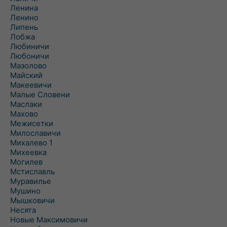
Ленина
Ленино
Липень
Лобжа
Любиничи
Любоничи
Мазолово
Майский
Макеевичи
Малые Словени
Маслаки
Махово
Межисетки
Милославичи
Михалево 1
Михеевка
Могилев
Мстиславль
Муравилье
Мушино
Мышковичи
Несята
Новые Максимовичи