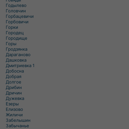
Годылево
Головчин
Горбацевичи
Горбовичи
Горки
Городец
Городище
Горы
Гродзянка
Дараганово
Дашковка
Дмитриевка 1
Добосна
Добрая
Долгое
Дрибин
Дричин
Дужевка
Езеры
Елизово
Жиличи
Забелышин
Забычанье