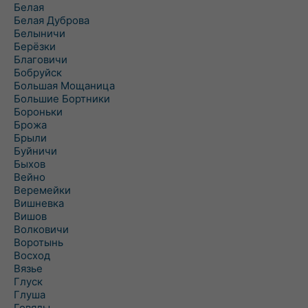
Белая
Белая Дуброва
Белыничи
Берёзки
Благовичи
Бобруйск
Большая Мощаница
Большие Бортники
Бороньки
Брожа
Брыли
Буйничи
Быхов
Вейно
Веремейки
Вишневка
Вишов
Волковичи
Воротынь
Восход
Вязье
Глуск
Глуша
Говяды