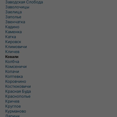
Заводская Слобода
Заволочицы
Заелица
Заполье
Звенчатка
Кадино
Каменка
Катка
Кировск
Климовичи
Кличев
Ковали
Колбча
Комсеничи
Копачи
Коптевка
Коровчино
Костюковичи
Красная Буда
Краснополье
Кричев
Круглое
Курманово
Лапичи