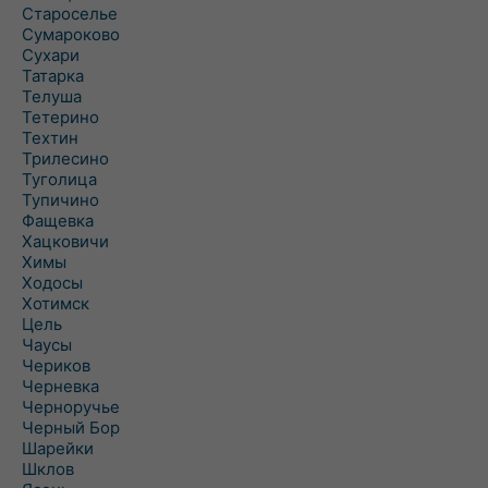
Староселье
Сумароково
Сухари
Татарка
Телуша
Тетерино
Техтин
Трилесино
Туголица
Тупичино
Фащевка
Хацковичи
Химы
Ходосы
Хотимск
Цель
Чаусы
Чериков
Черневка
Черноручье
Черный Бор
Шарейки
Шклов