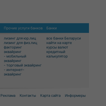
Прочие услуги банков
Банки
лизинг для юр.лиц
все банки Беларуси
лизинг для физ.лиц
найти на карте
факторинг
курсы валют
эквайринг
кредитный
- мобильный
калькулятор
эквайринг
- торговый эквайринг
- интернет-
эквайринг
Реклама
Контакты
Карта сайта
Информеры