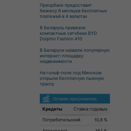
Приорбанк предоставит
бизнесу 6 месяцев бесплатных
платежей в 4 валютах
В Беларусь привезли
компактные хэтчбеки BYD
Dolphin Fashion 410
В Беларуси назвали популярную
интернет-площадку
недвижимости
На гольф-поле под Минском
открыли бесплатную лыжную
трассу
Лучшие предложения
Кредиты
Ставка годовых
Потребительский
10,8 %
Автокредит
16,1 %