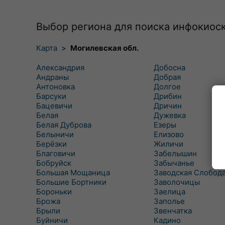
Выбор региона для поиска инфокиос
Карта
>
Могилевская обл.
Александрия
Добосна
Андраны
Добрая
Антоновка
Долгое
Барсуки
Дрибин
Бацевичи
Дричин
Белая
Дужевка
Белая Дуброва
Езеры
Белыничи
Елизово
Берёзки
Жиличи
Благовичи
Забелышин
Бобруйск
Забычанье
Большая Мощаница
Заводская Слобод
Большие Бортники
Заволочицы
Бороньки
Заелица
Брожа
Заполье
Брыли
Звенчатка
Буйничи
Кадино