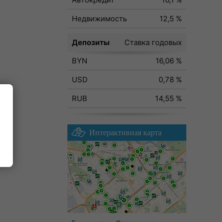
Недвижимость
12,5 %
Депозиты
Ставка годовых
BYN
16,06 %
USD
0,78 %
RUB
14,55 %
Интерактивная карта