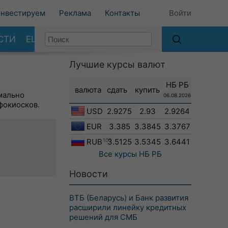
нвестируем
Реклама
Контакты
Войти
СТИ
ЕЩЕ
Лучшие курсы валют
НБ РБ
валюта
сдать
купить
мально
06.08.2026
фокиосков.
USD
2.9275
2.93
2.9264
EUR
3.385
3.3845
3.3767
RUB
100
3.5125
3.5345
3.6441
Все курсы
НБ РБ
Новости
ВТБ (Беларусь) и Банк развития
расширили линейку кредитных
решений для СМБ