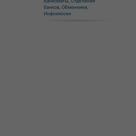
Банкоматы
,
Отделения
банков
,
Обменники
,
Инфокиоски