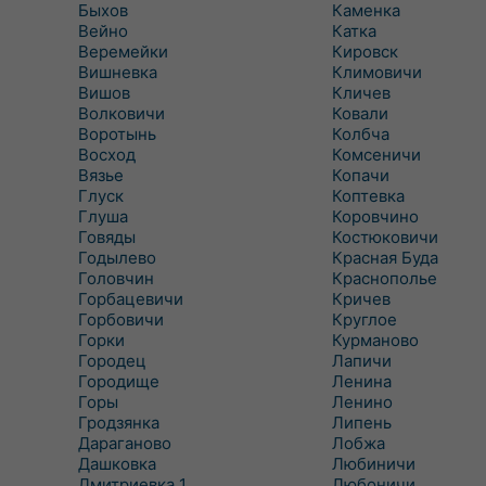
Быхов
Каменка
Вейно
Катка
Веремейки
Кировск
Вишневка
Климовичи
Вишов
Кличев
Волковичи
Ковали
Воротынь
Колбча
Восход
Комсеничи
Вязье
Копачи
Глуск
Коптевка
Глуша
Коровчино
Говяды
Костюковичи
Годылево
Красная Буда
Головчин
Краснополье
Горбацевичи
Кричев
Горбовичи
Круглое
Горки
Курманово
Городец
Лапичи
Городище
Ленина
Горы
Ленино
Гродзянка
Липень
Дараганово
Лобжа
Дашковка
Любиничи
Дмитриевка 1
Любоничи