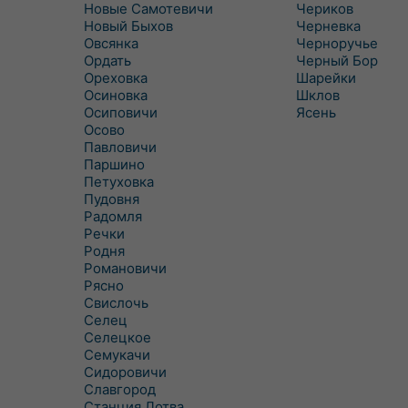
Новые Самотевичи
Чериков
Новый Быхов
Черневка
Овсянка
Черноручье
Ордать
Черный Бор
Ореховка
Шарейки
Осиновка
Шклов
Осиповичи
Ясень
Осово
Павловичи
Паршино
Петуховка
Пудовня
Радомля
Речки
Родня
Романовичи
Рясно
Свислочь
Селец
Селецкое
Семукачи
Сидоровичи
Славгород
Станция Лотва