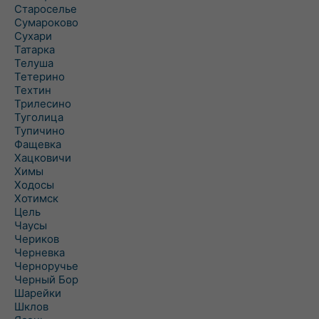
Староселье
Сумароково
Сухари
Татарка
Телуша
Тетерино
Техтин
Трилесино
Туголица
Тупичино
Фащевка
Хацковичи
Химы
Ходосы
Хотимск
Цель
Чаусы
Чериков
Черневка
Черноручье
Черный Бор
Шарейки
Шклов