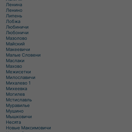
Ленина
Ленино
Липень
Лобжа
Любиничи
Любоничи
Мазолово
Майский
Макеевичи
Малые Словени
Маслаки
Махово
Межисетки
Милославичи
Михалево 1
Михеевка
Могилев
Мстиславль
Муравилье
Мушино
Мышковичи
Несята
Новые Максимовичи