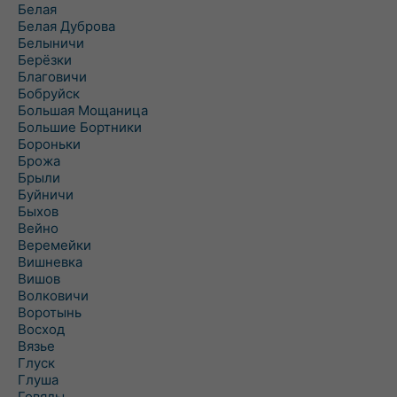
Белая
Белая Дуброва
Белыничи
Берёзки
Благовичи
Бобруйск
Большая Мощаница
Большие Бортники
Бороньки
Брожа
Брыли
Буйничи
Быхов
Вейно
Веремейки
Вишневка
Вишов
Волковичи
Воротынь
Восход
Вязье
Глуск
Глуша
Говяды