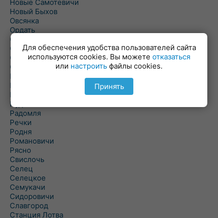
Новые Самотевичи
Новый Быхов
Овсянка
Ордать
Ореховка
Для обеспечения удобства пользователей сайта
Осиновка
используются cookies. Вы можете
отказаться
Осиповичи
или
настроить
файлы cookies.
Осово
Павловичи
Паршино
Принять
Петуховка
Пудовня
Радомля
Речки
Родня
Романовичи
Рясно
Свислочь
Селец
Селецкое
Семукачи
Сидоровичи
Славгород
Станция Лотва