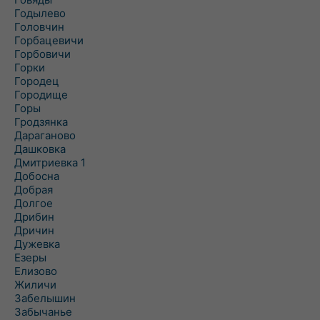
Годылево
Головчин
Горбацевичи
Горбовичи
Горки
Городец
Городище
Горы
Гродзянка
Дараганово
Дашковка
Дмитриевка 1
Добосна
Добрая
Долгое
Дрибин
Дричин
Дужевка
Езеры
Елизово
Жиличи
Забелышин
Забычанье