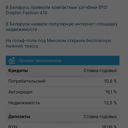
В Беларусь привезли компактные хэтчбеки BYD
Dolphin Fashion 410
В Беларуси назвали популярную интернет-площадку
недвижимости
На гольф-поле под Минском открыли бесплатную
лыжную трассу
Лучшие предложения
Кредиты
Ставка годовых
Потребительский
10,8 %
Автокредит
16,1 %
Недвижимость
12,5 %
Депозиты
Ставка годовых
BYN
16,06 %