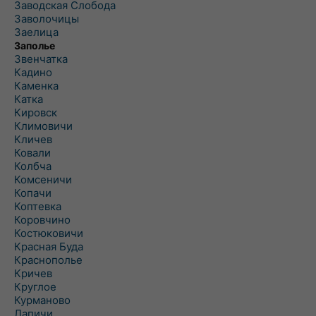
Заводская Слобода
Заволочицы
Заелица
Заполье
Звенчатка
Кадино
Каменка
Катка
Кировск
Климовичи
Кличев
Ковали
Колбча
Комсеничи
Копачи
Коптевка
Коровчино
Костюковичи
Красная Буда
Краснополье
Кричев
Круглое
Курманово
Лапичи