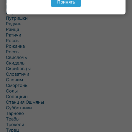
Подороск
Принять
Поречье
Порозово
Путришки
Радунь
Райца
Ратичи
Роcсь
Рожанка
Россь
Свислочь
Скидель
Скрибовцы
Словатичи
Слоним
Сморгонь
Солы
Сопоцкин
Станция Ошмяны
Субботники
Тарново
Трабы
Трокели
Турец