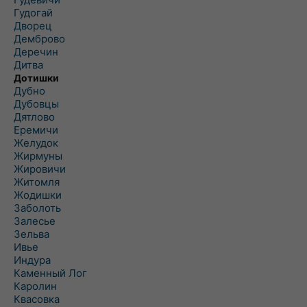
Гудогай
Дворец
Демброво
Деречин
Дитва
Дотишки
Дубно
Дубовцы
Дятлово
Еремичи
Желудок
Жирмуны
Жировичи
Житомля
Жодишки
Заболоть
Залесье
Зельва
Ивье
Индура
Каменный Лог
Каролин
Квасовка