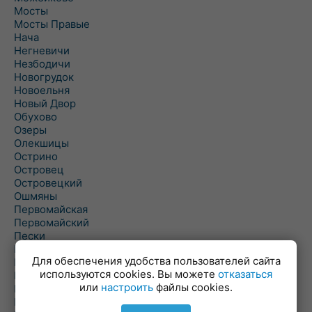
Мосты
Мосты Правые
Нача
Негневичи
Незбодичи
Новогрудок
Новоельня
Новый Двор
Обухово
Озеры
Олекшицы
Острино
Островец
Островецкий
Ошмяны
Первомайская
Первомайский
Пески
Петревичи
Для обеспечения удобства пользователей сайта
Погородно
используются cookies. Вы можете
отказаться
Пограничный
или
настроить
файлы cookies.
Подлабенье
Подольцы