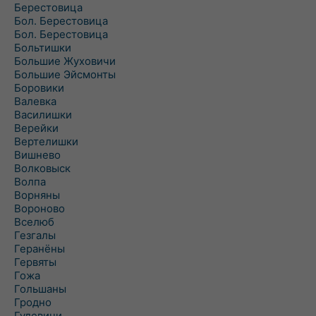
Берестовица
Бол. Берестовица
Бол. Берестовица
Больтишки
Большие Жуховичи
Большие Эйсмонты
Боровики
Валевка
Василишки
Верейки
Вертелишки
Вишнево
Волковыск
Волпа
Ворняны
Вороново
Вселюб
Гезгалы
Геранёны
Гервяты
Гожа
Гольшаны
Гродно
Гудевичи