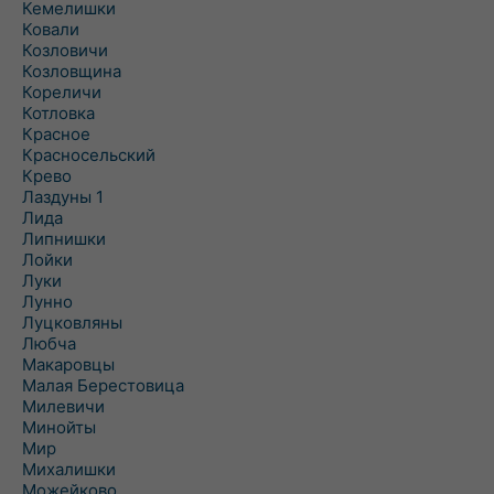
Кемелишки
Ковали
Козловичи
Козловщина
Кореличи
Котловка
Красное
Красносельский
Крево
Лаздуны 1
Лида
Липнишки
Лойки
Луки
Лунно
Луцковляны
Любча
Макаровцы
Малая Берестовица
Милевичи
Минойты
Мир
Михалишки
Можейково