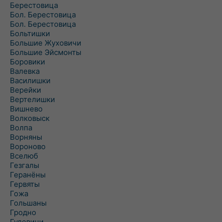
Берестовица
Бол. Берестовица
Бол. Берестовица
Больтишки
Большие Жуховичи
Большие Эйсмонты
Боровики
Валевка
Василишки
Верейки
Вертелишки
Вишнево
Волковыск
Волпа
Ворняны
Вороново
Вселюб
Гезгалы
Геранёны
Гервяты
Гожа
Гольшаны
Гродно
Гудевичи