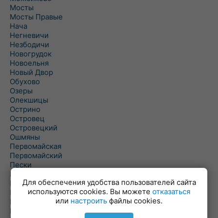
Мосты
Мосты Правые
Нача
Негневичи
Незбодичи
Новогрудок
Новоельня
Новый Двор
Обухово
Озеры
Олекшицы
Острино
Островец
Островецкий
Ошмяны
Первомайская
Первомайский
Пески
Петревичи
Для обеспечения удобства пользователей сайта
Погородно
используются cookies. Вы можете
отказаться
Пограничный
или
настроить
файлы cookies.
Подлабенье
Подольцы