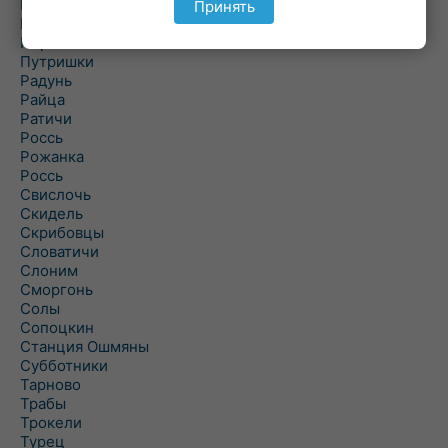
Подороск
Принять
Поречье
Порозово
Путришки
Радунь
Райца
Ратичи
Роcсь
Рожанка
Россь
Свислочь
Скидель
Скрибовцы
Словатичи
Слоним
Сморгонь
Солы
Сопоцкин
Станция Ошмяны
Субботники
Тарново
Трабы
Трокели
Турец