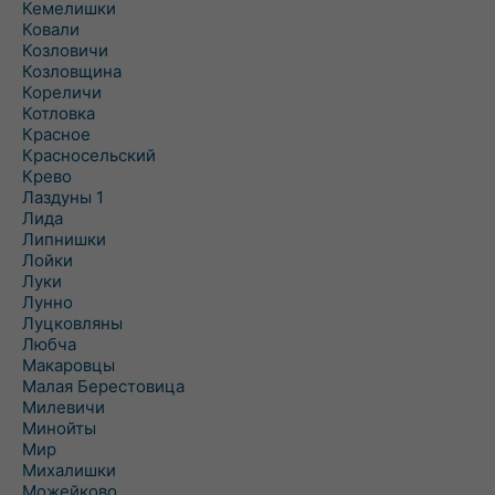
Кемелишки
Ковали
Козловичи
Козловщина
Кореличи
Котловка
Красное
Красносельский
Крево
Лаздуны 1
Лида
Липнишки
Лойки
Луки
Лунно
Луцковляны
Любча
Макаровцы
Малая Берестовица
Милевичи
Минойты
Мир
Михалишки
Можейково