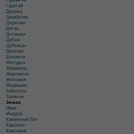
Гудогай
Дворец
Демброво
Деречин
Дитва
Дотишки
Дубно
Дубовцы
Дятлово
Еремичи
Желудок
Жирмуны
Жировичи
Житомля
Жодишки
Заболоть
Залесье
Зельва
Ивье
Индура
Каменный Лог
Каролин
Квасовка