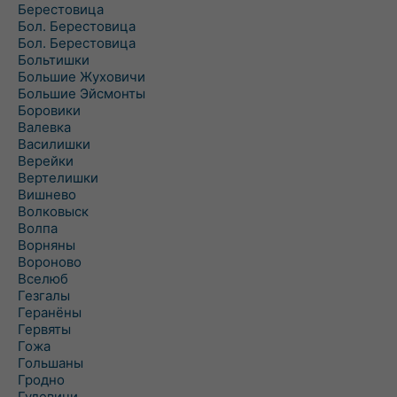
Берестовица
Бол. Берестовица
Бол. Берестовица
Больтишки
Большие Жуховичи
Большие Эйсмонты
Боровики
Валевка
Василишки
Верейки
Вертелишки
Вишнево
Волковыск
Волпа
Ворняны
Вороново
Вселюб
Гезгалы
Геранёны
Гервяты
Гожа
Гольшаны
Гродно
Гудевичи