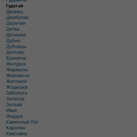
Гудогай
Дворец
Демброво
Деречин
Дитва
Дотишки
Дубно
Дубовцы
Дятлово
Еремичи
Желудок
Жирмуны
Жировичи
Житомля
Жодишки
Заболоть
Залесье
Зельва
Ивье
Индура
Каменный Лог
Каролин
Квасовка