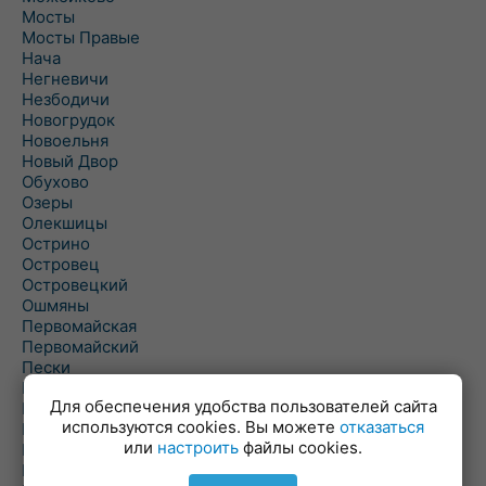
Мосты
Мосты Правые
Нача
Негневичи
Незбодичи
Новогрудок
Новоельня
Новый Двор
Обухово
Озеры
Олекшицы
Острино
Островец
Островецкий
Ошмяны
Первомайская
Первомайский
Пески
Петревичи
Для обеспечения удобства пользователей сайта
Погородно
используются cookies. Вы можете
отказаться
Пограничный
или
настроить
файлы cookies.
Подлабенье
Подольцы