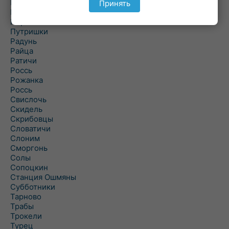
Подороск
Принять
Поречье
Порозово
Путришки
Радунь
Райца
Ратичи
Роcсь
Рожанка
Россь
Свислочь
Скидель
Скрибовцы
Словатичи
Слоним
Сморгонь
Солы
Сопоцкин
Станция Ошмяны
Субботники
Тарново
Трабы
Трокели
Турец