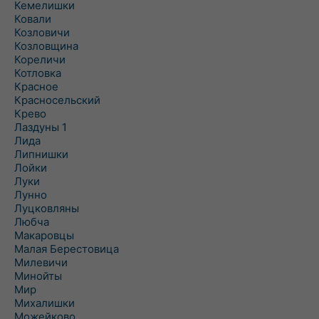
Кемелишки
Ковали
Козловичи
Козловщина
Кореличи
Котловка
Красное
Красносельский
Крево
Лаздуны 1
Лида
Липнишки
Лойки
Луки
Лунно
Луцковляны
Любча
Макаровцы
Малая Берестовица
Милевичи
Минойты
Мир
Михалишки
Можейково