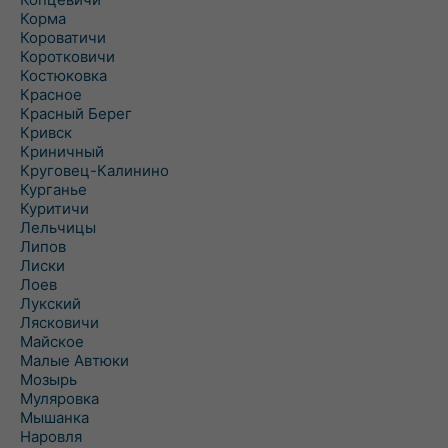
Корма
Короватичи
Коротковичи
Костюковка
Красное
Красный Берег
Кривск
Криничный
Круговец-Калинино
Курганье
Куритичи
Лельчицы
Липов
Лиски
Лоев
Лукский
Лясковичи
Майское
Малые Автюки
Мозырь
Муляровка
Мышанка
Наровля