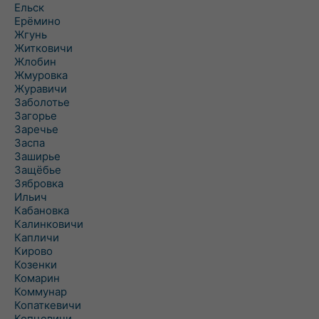
Ельск
Ерёмино
Жгунь
Житковичи
Жлобин
Жмуровка
Журавичи
Заболотье
Загорье
Заречье
Заспа
Заширье
Защёбье
Зябровка
Ильич
Кабановка
Калинковичи
Капличи
Кирово
Козенки
Комарин
Коммунар
Копаткевичи
Копцевичи