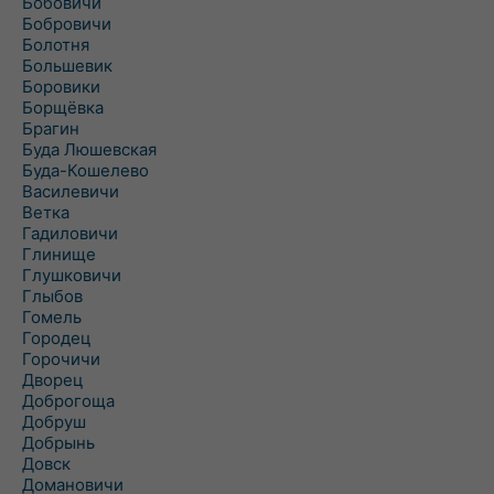
Бобовичи
Бобровичи
Болотня
Большевик
Боровики
Борщёвка
Брагин
Буда Люшевская
Буда-Кошелево
Василевичи
Ветка
Гадиловичи
Глинище
Глушковичи
Глыбов
Гомель
Городец
Горочичи
Дворец
Доброгоща
Добруш
Добрынь
Довск
Домановичи