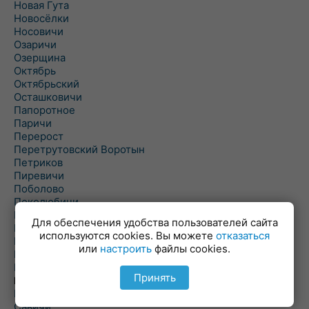
Новая Гута
Новосёлки
Носовичи
Озаричи
Озерщина
Октябрь
Октябрьский
Осташковичи
Папоротное
Паричи
Перерост
Перетрутовский Воротын
Петриков
Пиревичи
Поболово
Поколюбичи
Полесье
Для обеспечения удобства пользователей сайта
Птичь
используются cookies. Вы можете
отказаться
Речица
или
настроить
файлы cookies.
Ровенская Слобода
Рогачев
Принять
Рогинь
Рудня
Савичи