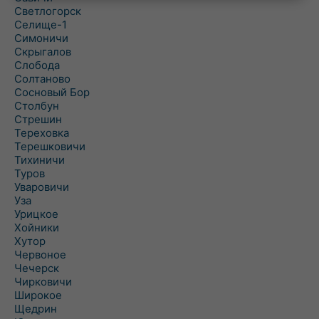
Светлогорск
Селище-1
Симоничи
Скрыгалов
Слобода
Солтаново
Сосновый Бор
Столбун
Стрешин
Тереховка
Терешковичи
Тихиничи
Туров
Уваровичи
Уза
Урицкое
Хойники
Хутор
Червоное
Чечерск
Чирковичи
Широкое
Щедрин