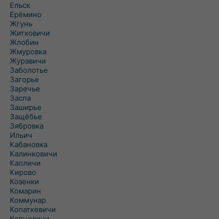
Ельск
Ерёмино
Жгунь
Житковичи
Жлобин
Жмуровка
Журавичи
Заболотье
Загорье
Заречье
Заспа
Заширье
Защёбье
Зябровка
Ильич
Кабановка
Калинковичи
Капличи
Кирово
Козенки
Комарин
Коммунар
Копаткевичи
Копцевичи