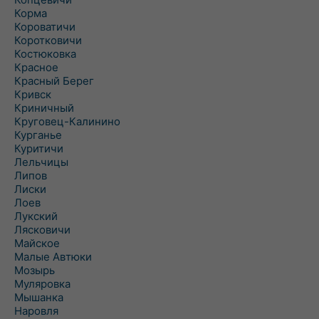
Корма
Короватичи
Коротковичи
Костюковка
Красное
Красный Берег
Кривск
Криничный
Круговец-Калинино
Курганье
Куритичи
Лельчицы
Липов
Лиски
Лоев
Лукский
Лясковичи
Майское
Малые Автюки
Мозырь
Муляровка
Мышанка
Наровля