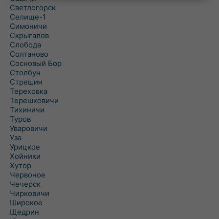
Светлогорск
Селище-1
Симоничи
Скрыгалов
Слобода
Солтаново
Сосновый Бор
Столбун
Стрешин
Тереховка
Терешковичи
Тихиничи
Туров
Уваровичи
Уза
Урицкое
Хойники
Хутор
Червоное
Чечерск
Чирковичи
Широкое
Щедрин