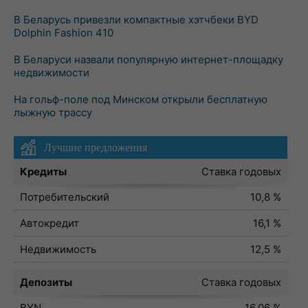
В Беларусь привезли компактные хэтчбеки BYD
Dolphin Fashion 410
В Беларуси назвали популярную интернет-площадку
недвижимости
На гольф-поле под Минском открыли бесплатную
лыжную трассу
Лучшие предложения
Кредиты
Ставка годовых
Потребительский
10,8 %
Автокредит
16,1 %
Недвижимость
12,5 %
Депозиты
Ставка годовых
BYN
16,06 %