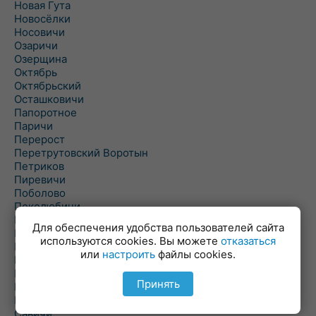
Новая Гута
Новосёлки
Носовичи
Озаричи
Озерщина
Октябрь
Октябрьский
Осташковичи
Папоротное
Паричи
Перерост
Перетрутовский Воротын
Петриков
Пиревичи
Поболово
Поколюбичи
Полесье
Для обеспечения удобства пользователей сайта
Птичь
используются cookies. Вы можете
отказаться
Речица
или
настроить
файлы cookies.
Ровенская Слобода
Рогачев
Принять
Рогинь
Рудня
Савичи