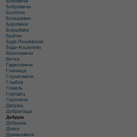
Бобовичи
Бобровичи
Болотня
Большевик
Боровики
Борщёвка
Брагин
Буда Люшевская
Буда-Кошелево
Василевичи
Ветка
Гадиловичи
Глинище
Глушковичи
Глыбов
Гомель
Городец
Горочичи
Дворец
Доброгоща
Добруш
Добрынь
Довск
Домановичи