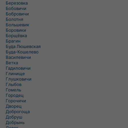
Березовка
Бобовичи
Бобровичи
Болотня
Большевик
Боровики
Борщёвка
Брагин
Буда Люшевская
Буда-Кошелево
Василевичи
Ветка
Гадиловичи
Глинище
Глушковичи
Глыбов
Гомель
Городец
Горочичи
Дворец
Доброгоща
Добруш
Добрынь
Довск