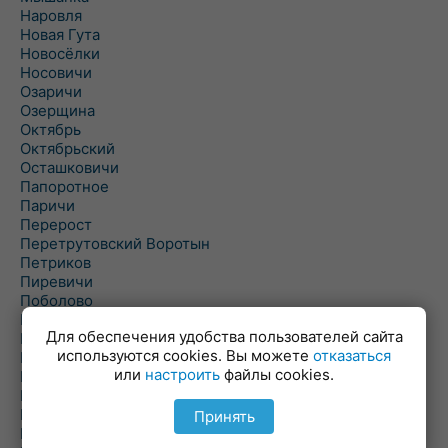
Наровля
Новая Гута
Новосёлки
Носовичи
Озаричи
Озерщина
Октябрь
Октябрьский
Осташковичи
Папоротное
Паричи
Перерост
Перетрутовский Воротын
Петриков
Пиревичи
Поболово
Поколюбичи
Для обеспечения удобства пользователей сайта
Полесье
используются cookies. Вы можете
отказаться
Птичь
или
настроить
файлы cookies.
Речица
Ровенская Слобода
Рогачев
Принять
Рогинь