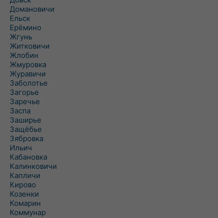
Домановичи
Ельск
Ерёмино
Жгунь
Житковичи
Жлобин
Жмуровка
Журавичи
Заболотье
Загорье
Заречье
Заспа
Заширье
Защёбье
Зябровка
Ильич
Кабановка
Калинковичи
Капличи
Кирово
Козенки
Комарин
Коммунар