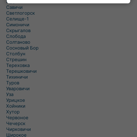
Рудня
Савичи
Светлогорск
Селище-1
Симоничи
Скрыгалов
Слобода
Солтаново
Сосновый Бор
Столбун
Стрешин
Тереховка
Терешковичи
Тихиничи
Туров
Уваровичи
Уза
Урицкое
Хойники
Хутор
Червоное
Чечерск
Чирковичи
Широкое