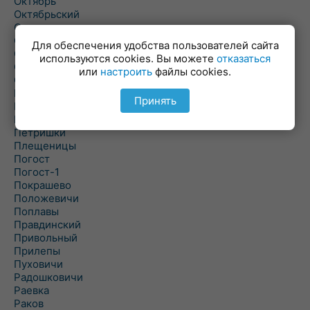
Октябрь
Октябрьский
Олехновичи
Омговичи
Для обеспечения удобства пользователей сайта
Оношки
используются cookies. Вы можете
отказаться
Осовец
или
настроить
файлы cookies.
Острошицкий Городок
Пасека
Принять
Пастовичи
Першаи
Петришки
Плещеницы
Погост
Погост-1
Покрашево
Положевичи
Поплавы
Правдинский
Привольный
Прилепы
Пуховичи
Радошковичи
Раевка
Раков