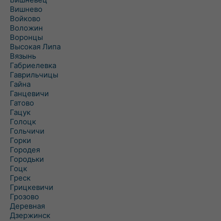
Вишнево
Войково
Воложин
Воронцы
Высокая Липа
Вязынь
Габриелевка
Гаврильчицы
Гайна
Ганцевичи
Гатово
Гацук
Голоцк
Гольчичи
Горки
Городея
Городьки
Гоцк
Греск
Грицкевичи
Грозово
Деревная
Дзержинск