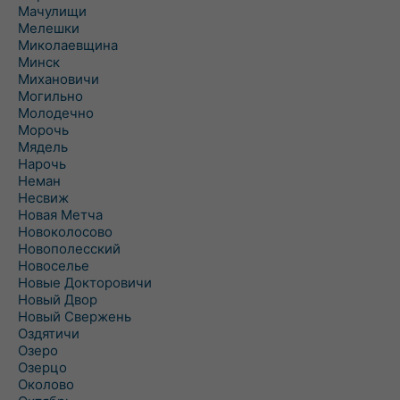
Мачулищи
Мелешки
Миколаевщина
Минск
Михановичи
Могильно
Молодечно
Морочь
Мядель
Нарочь
Неман
Несвиж
Новая Метча
Новоколосово
Новополесский
Новоселье
Новые Докторовичи
Новый Двор
Новый Свержень
Оздятичи
Озеро
Озерцо
Околово