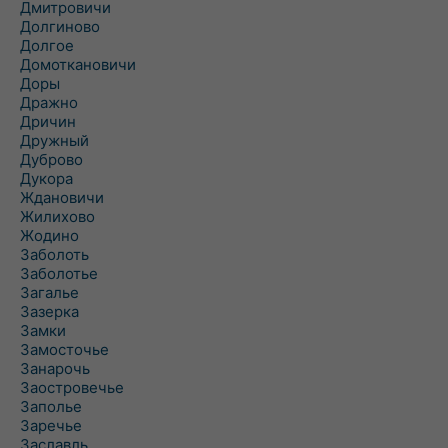
Дмитровичи
Долгиново
Долгое
Домоткановичи
Доры
Дражно
Дричин
Дружный
Дуброво
Дукора
Ждановичи
Жилихово
Жодино
Заболоть
Заболотье
Загалье
Зазерка
Замки
Замосточье
Занарочь
Заостровечье
Заполье
Заречье
Заславль