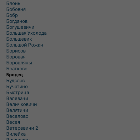
Блонь
Бобовня
Бобр
Богданов
Богушевичи
Большая Ухолода
Большевик
Большой Рожан
Борисов
Боровая
Боровляны
Братково
Бродец
Будслав
Бучатино
Быстрица
Валевачи
Величковичи
Велятичи
Веселово
Весея
Ветеревичи 2
Вилейка
Вишневец