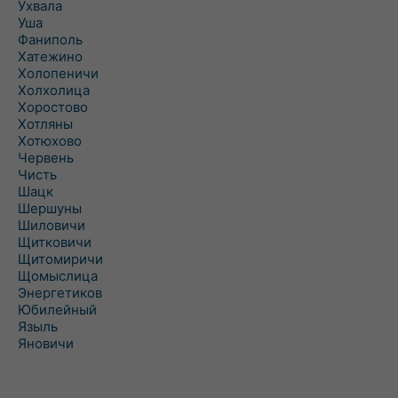
Ухвала
Уша
Фаниполь
Хатежино
Холопеничи
Холхолица
Хоростово
Хотляны
Хотюхово
Червень
Чисть
Шацк
Шершуны
Шиловичи
Щитковичи
Щитомиричи
Щомыслица
Энергетиков
Юбилейный
Языль
Яновичи