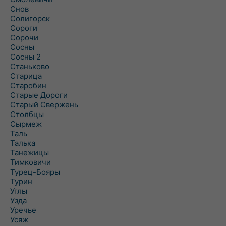
Снов
Солигорск
Сороги
Сорочи
Сосны
Сосны 2
Станьково
Старица
Старобин
Старые Дороги
Старый Свержень
Столбцы
Сырмеж
Таль
Талька
Танежицы
Тимковичи
Турец-Бояры
Турин
Углы
Узда
Уречье
Усяж