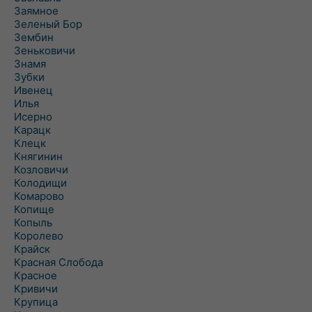
Заямное
Зеленый Бор
Зембин
Зеньковичи
Знамя
Зубки
Ивенец
Илья
Исерно
Карацк
Клецк
Княгинин
Козловичи
Колодищи
Комарово
Копище
Копыль
Королево
Крайск
Красная Слобода
Красное
Кривичи
Крупица