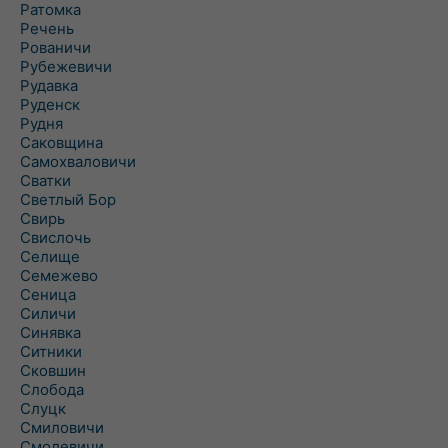
Ратомка
Речень
Рованичи
Рубежевичи
Рудавка
Руденск
Рудня
Саковщина
Самохваловичи
Сватки
Светлый Бор
Свирь
Свислочь
Селище
Семежево
Сеница
Силичи
Синявка
Ситники
Сковшин
Слобода
Слуцк
Смиловичи
Смолевичи