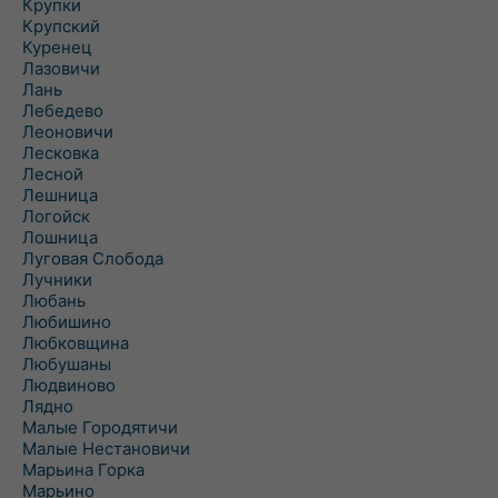
Крупки
Крупский
Куренец
Лазовичи
Лань
Лебедево
Леоновичи
Лесковка
Лесной
Лешница
Логойск
Лошница
Луговая Слобода
Лучники
Любань
Любишино
Любковщина
Любушаны
Людвиново
Лядно
Малые Городятичи
Малые Нестановичи
Марьина Горка
Марьино