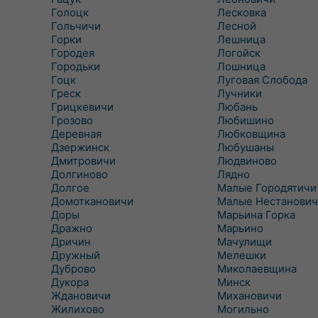
Голоцк
Лесковка
Гольчичи
Лесной
Горки
Лешница
Городея
Логойск
Городьки
Лошница
Гоцк
Луговая Слобода
Греск
Лучники
Грицкевичи
Любань
Грозово
Любишино
Деревная
Любковщина
Дзержинск
Любушаны
Дмитровичи
Людвиново
Долгиново
Лядно
Долгое
Малые Городятичи
Домоткановичи
Малые Нестанович
Доры
Марьина Горка
Дражно
Марьино
Дричин
Мачулищи
Дружный
Мелешки
Дуброво
Миколаевщина
Дукора
Минск
Ждановичи
Михановичи
Жилихово
Могильно