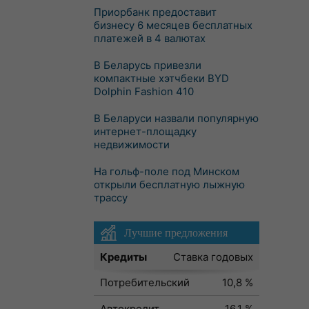
Приорбанк предоставит
бизнесу 6 месяцев бесплатных
платежей в 4 валютах
В Беларусь привезли
компактные хэтчбеки BYD
Dolphin Fashion 410
В Беларуси назвали популярную
интернет-площадку
недвижимости
На гольф-поле под Минском
открыли бесплатную лыжную
трассу
Лучшие предложения
Кредиты
Ставка годовых
Потребительский
10,8 %
Автокредит
16,1 %