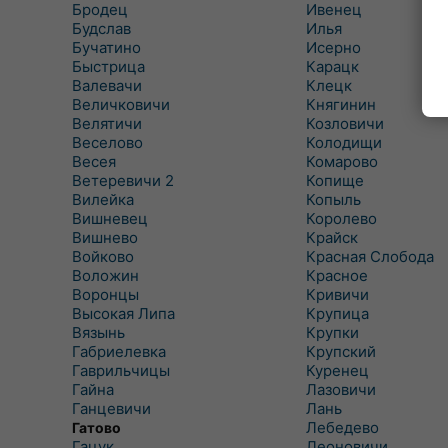
Бродец
Ивенец
Будслав
Илья
Бучатино
Исерно
Быстрица
Карацк
Валевачи
Клецк
Величковичи
Княгинин
Велятичи
Козловичи
Веселово
Колодищи
Весея
Комарово
Ветеревичи 2
Копище
Вилейка
Копыль
Вишневец
Королево
Вишнево
Крайск
Войково
Красная Слобода
Воложин
Красное
Воронцы
Кривичи
Высокая Липа
Крупица
Вязынь
Крупки
Габриелевка
Крупский
Гаврильчицы
Куренец
Гайна
Лазовичи
Ганцевичи
Лань
Лебедево
Гатово
Гацук
Леоновичи