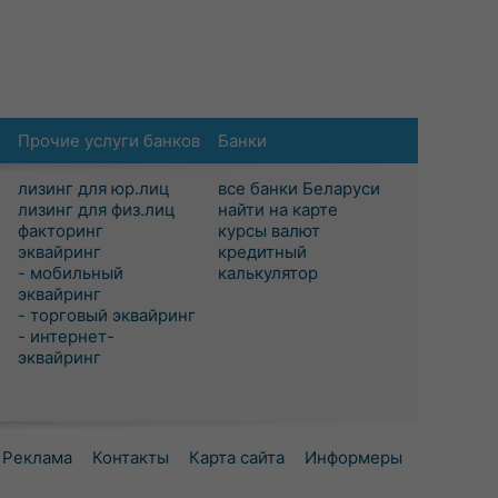
Прочие услуги банков
Банки
лизинг для юр.лиц
все банки Беларуси
лизинг для физ.лиц
найти на карте
факторинг
курсы валют
эквайринг
кредитный
- мобильный
калькулятор
эквайринг
- торговый эквайринг
- интернет-
эквайринг
Реклама
Контакты
Карта сайта
Информеры