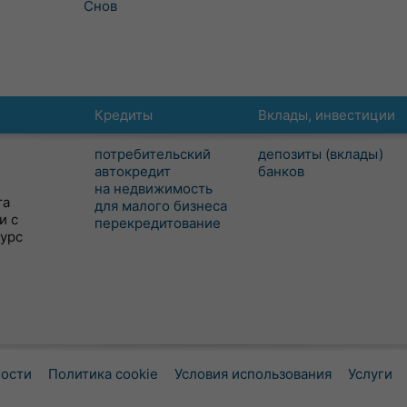
Снов
Кредиты
Вклады, инвестиции
потребительский
депозиты (вклады)
автокредит
банков
на недвижимость
та
для малого бизнеса
и с
перекредитование
сурс
ности
Политика cookie
Условия использования
Услуги