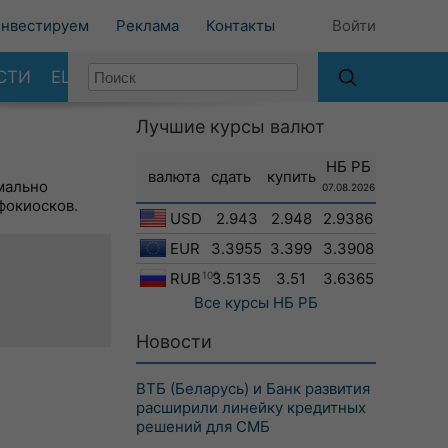
нвестируем
Реклама
Контакты
Войти
СТИ
ЕЩЕ
Лучшие курсы валют
НБ РБ
валюта
сдать
купить
мально
07.08.2026
фокиосков.
USD
2.943
2.948
2.9386
EUR
3.3955
3.399
3.3908
RUB
100
3.5135
3.51
3.6365
Все курсы
НБ РБ
Новости
ВТБ (Беларусь) и Банк развития
расширили линейку кредитных
решений для СМБ