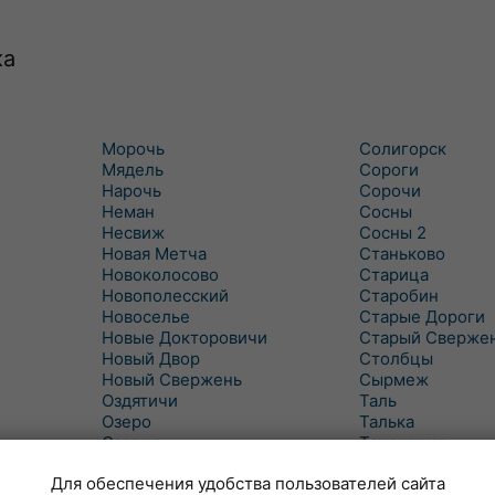
ка
Морочь
Солигорск
Мядель
Сороги
Нарочь
Сорочи
Неман
Сосны
Несвиж
Сосны 2
Новая Метча
Станьково
Новоколосово
Старица
Новополесский
Старобин
Новоселье
Старые Дороги
Новые Докторовичи
Старый Сверже
Новый Двор
Столбцы
Новый Свержень
Сырмеж
Оздятичи
Таль
Озеро
Талька
Озерцо
Танежицы
Околово
Тимковичи
Для обеспечения удобства пользователей сайта
Октябрь
Турец-Бояры