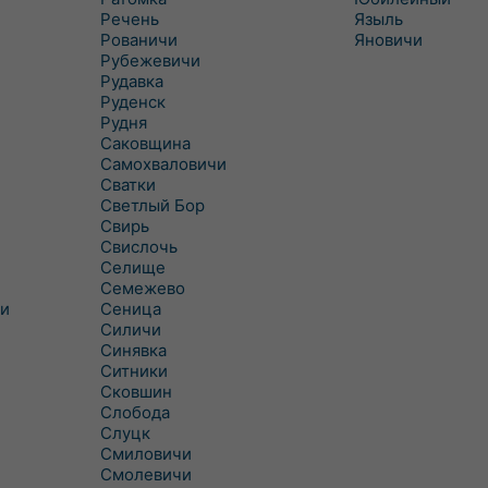
Речень
Языль
Рованичи
Яновичи
Рубежевичи
Рудавка
Руденск
Рудня
Саковщина
Самохваловичи
Сватки
Светлый Бор
Свирь
Свислочь
Селище
Семежево
и
Сеница
Силичи
Синявка
Ситники
Сковшин
Слобода
Слуцк
Смиловичи
Смолевичи