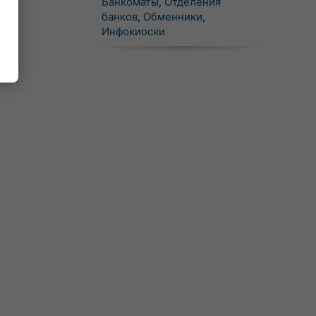
Банкоматы
,
Отделения
банков
,
Обменники
,
Инфокиоски