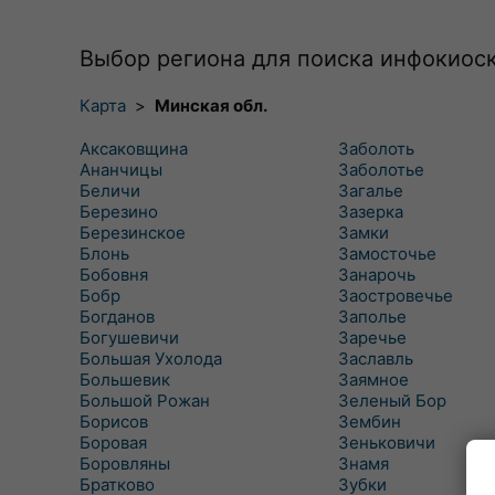
Выбор региона для поиска инфокиос
Карта
>
Минская обл.
Аксаковщина
Заболоть
Ананчицы
Заболотье
Беличи
Загалье
Березино
Зазерка
Березинское
Замки
Блонь
Замосточье
Бобовня
Занарочь
Бобр
Заостровечье
Богданов
Заполье
Богушевичи
Заречье
Большая Ухолода
Заславль
Большевик
Заямное
Большой Рожан
Зеленый Бор
Борисов
Зембин
Боровая
Зеньковичи
Боровляны
Знамя
Братково
Зубки