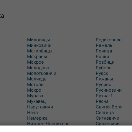
ка
Миловиды
Редигерово
Минковичи
Ремель
Могилёвцы
Речица
Мокраны
Речки
Мокрое
Ровбицк
Молодово
Рубель
Молотковичи
Рудск
Молчадь
Ружаны
Мотоль
Русино
Мохро
Русиновичи
Мурава
Рухча-1
Мухавец
Рясна
Нарутовичи
Святая Воля
Нача
Святица
Немержа
Сигневичи
Нижнее Чернихово
Синкевичи
Новая Попина
Слобудка