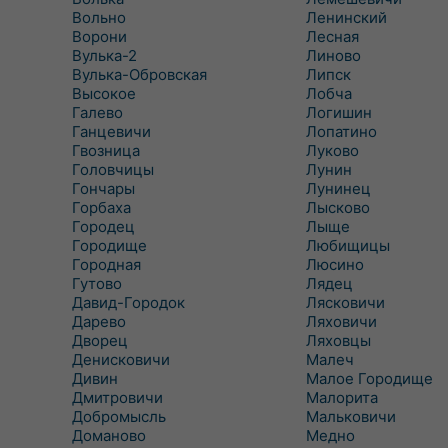
Вольно
Ленинский
Ворони
Лесная
Вулька-2
Линово
Вулька-Обровская
Липск
Высокое
Лобча
Галево
Логишин
Ганцевичи
Лопатино
Гвозница
Луково
Головчицы
Лунин
Гончары
Лунинец
Горбаха
Лысково
Городец
Лыще
Городище
Любищицы
Городная
Люсино
Гутово
Лядец
Давид-Городок
Лясковичи
Дарево
Ляховичи
Дворец
Ляховцы
Денисковичи
Малеч
Дивин
Малое Городище
Дмитровичи
Малорита
Добромысль
Мальковичи
Доманово
Медно