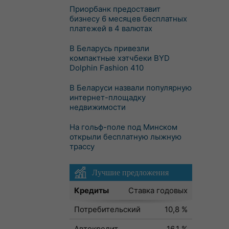
Приорбанк предоставит
бизнесу 6 месяцев бесплатных
платежей в 4 валютах
В Беларусь привезли
компактные хэтчбеки BYD
Dolphin Fashion 410
В Беларуси назвали популярную
интернет-площадку
недвижимости
На гольф-поле под Минском
открыли бесплатную лыжную
трассу
Лучшие предложения
Кредиты
Ставка годовых
Потребительский
10,8 %
Автокредит
16,1 %