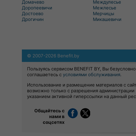
Домачево
Междулесье
Доропеевичи
Межлесье
Достоево
Мерчицы
Дрогичин
Микашевичи
© 2007-2026 Benefit.by
Пользуясь сервисом BENEFIT BY, Вы безусловно
соглашаетесь с
условиями обслуживания
.
Использование и размещение материалов с сай
возможно только с разрешения администрации 
указанием активной гиперссылки на данный ре
Общайтесь с
нами в
соцсетях