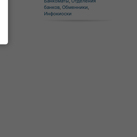
Банкоматы
,
Отделения
банков
,
Обменники
,
Инфокиоски