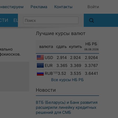
нвестируем
Реклама
Контакты
Войти
СТИ
ЕЩЕ
Лучшие курсы валют
НБ РБ
валюта
сдать
купить
мально
06.08.2026
фокиосков.
USD
2.914
2.924
2.9264
EUR
3.365
3.369
3.3767
RUB
100
3.52
3.535
3.6441
Все курсы
НБ РБ
Новости
ВТБ (Беларусь) и Банк развития
расширили линейку кредитных
решений для СМБ