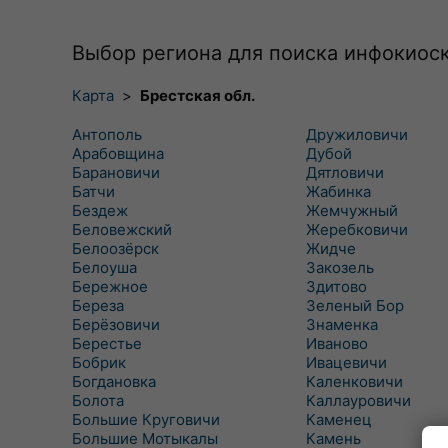
Выбор региона для поиска инфокиос
Карта
>
Брестская обл.
Антополь
Дружиловичи
Арабовщина
Дубой
Барановичи
Дятловичи
Батчи
Жабинка
Бездеж
Жемчужный
Беловежский
Жеребковичи
Белоозёрск
Жидче
Белоуша
Закозель
Бережное
Здитово
Береза
Зеленый Бор
Берёзовичи
Знаменка
Берестье
Иваново
Бобрик
Ивацевичи
Богдановка
Каленковичи
Болота
Каллауровичи
Большие Круговичи
Каменец
Большие Мотыкалы
Камень