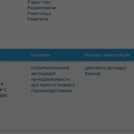
Радостово
Раздяловичи
Ракитница
Ревятичи
Кредиты
Вклады, инвестиции
потребительский
депозиты (вклады)
автокредит
банков
на недвижимость
та
для малого бизнеса
и с
перекредитование
сурс