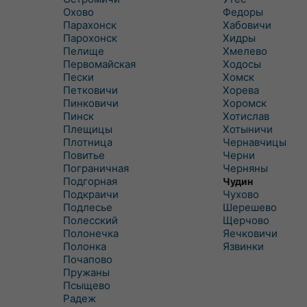
Охово
Федоры
Парахонск
Хабовичи
Парохонск
Хидры
Пелище
Хмелево
Первомайская
Ходосы
Пески
Хомск
Петковичи
Хорева
Пинковичи
Хоромск
Пинск
Хотислав
Плещицы
Хотыничи
Плотница
Чернавчицы
Повитье
Черни
Пограничная
Черняны
Подгорная
Чудин
Подкраичи
Чухово
Подлесье
Шерешево
Полесский
Щерчово
Полонечка
Яечковичи
Полонка
Язвинки
Почапово
Пружаны
Псыщево
Радеж