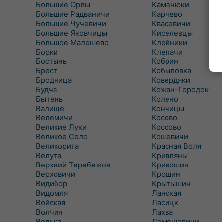
Большие Орлы
Каменюки
Большие Радваничи
Карчево
Большие Чучевичи
Квасевичи
Большие Яковчицы
Киселевцы
Большое Малешево
Клейники
Борки
Клепачи
Бостынь
Кобрин
Брест
Кобыловка
Бродница
Ковердяки
Будча
Кожан-Городок
Бытень
Колено
Валище
Кончицы
Велемичи
Косово
Великие Луки
Коссово
Великое Село
Кошевичи
Великорита
Красная Воля
Велута
Кривляны
Верхний Теребежов
Кривошин
Верховичи
Крошин
Видибор
Крытышин
Видомля
Ланская
Войская
Ласицк
Волчин
Лахва
Волька
Лемешевичи