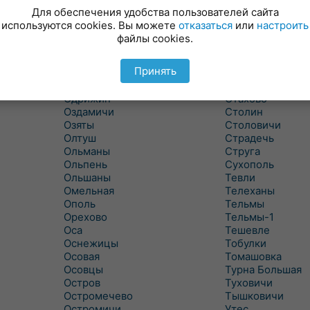
Новицковичи
Снитово
Для обеспечения удобства пользователей сайта
Новоселки
Соколово
используются cookies. Вы можете
отказаться
или
настроить
Новые Засимовичи
Сочивки
файлы cookies.
Новые Лыщицы
Сошно
Оберовщина
Спорово
Принять
Оброво
Стайки
Огаревичи
Староволя
Одрижин
Стахово
Оздамичи
Столин
Озяты
Столовичи
Олтуш
Страдечь
Ольманы
Струга
Ольпень
Сухополь
Ольшаны
Тевли
Омельная
Телеханы
Ополь
Тельмы
Орехово
Тельмы-1
Оса
Тешевле
Оснежицы
Тобулки
Осовая
Томашовка
Осовцы
Турна Большая
Остров
Туховичи
Остромечево
Тышковичи
Остромичи
Утес