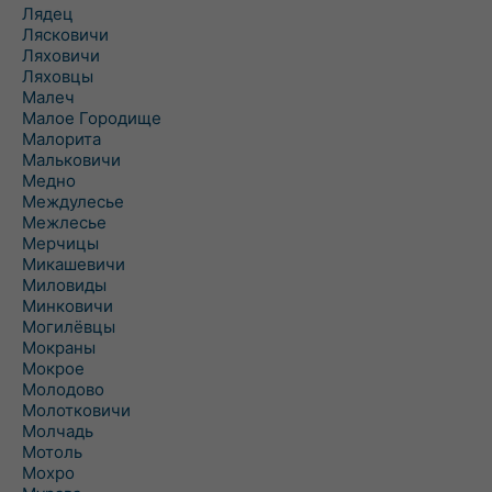
Лядец
Лясковичи
Ляховичи
Ляховцы
Малеч
Малое Городище
Малорита
Мальковичи
Медно
Междулесье
Межлесье
Мерчицы
Микашевичи
Миловиды
Минковичи
Могилёвцы
Мокраны
Мокрое
Молодово
Молотковичи
Молчадь
Мотоль
Мохро