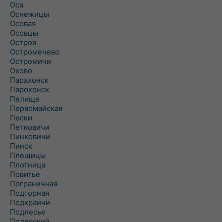
Оса
Оснежицы
Осовая
Осовцы
Остров
Остромечево
Остромичи
Охово
Парахонск
Парохонск
Пелище
Первомайская
Пески
Петковичи
Пинковичи
Пинск
Плещицы
Плотница
Повитье
Пограничная
Подгорная
Подкраичи
Подлесье
Полесский