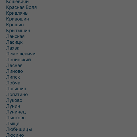
Кошевичи
Красная Воля
Кривляны
Кривошин
Крошин
Крытышин
Ланская
Ласицк
Лахва
Лемешевичи
Ленинский
Лесная
Линово
Липск
Лобча
Логишин
Лопатино
Луково
Лунин
Лунинец
Лысково
Лыще
Любищицы
Люсино