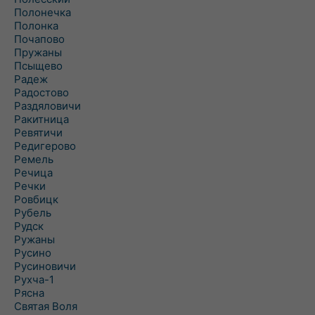
Полонечка
Полонка
Почапово
Пружаны
Псыщево
Радеж
Радостово
Раздяловичи
Ракитница
Ревятичи
Редигерово
Ремель
Речица
Речки
Ровбицк
Рубель
Рудск
Ружаны
Русино
Русиновичи
Рухча-1
Рясна
Святая Воля