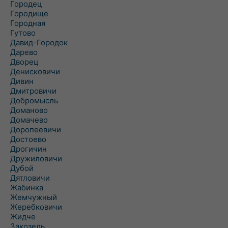
Городец
Городище
Городная
Гутово
Давид-Городок
Дарево
Дворец
Денисковичи
Дивин
Дмитровичи
Добромысль
Доманово
Домачево
Доропеевичи
Достоево
Дрогичин
Дружиловичи
Дубой
Дятловичи
Жабинка
Жемчужный
Жеребковичи
Жидче
Закозель