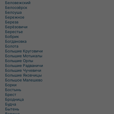
Беловежский
Белоозёрск
Белоуша
Бережное
Береза
Берёзовичи
Берестье
Бобрик
Богдановка
Болота
Большие Круговичи
Большие Мотыкалы
Большие Орлы
Большие Радваничи
Большие Чучевичи
Большие Яковчицы
Большое Малешево
Борки
Бостынь
Брест
Бродница
Будча
Бытень
Валище