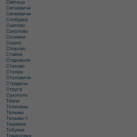
Святица
Сигневичи
Синкевичи
Слобудка
Снитово
Соколово
Сочивки
Сошно
Спорово
Стайки
Староволя
Стахово
Столин
Столовичи
Страдечь
Струга
Сухополь
Тевли
Телеханы
Тельмы
Тельмы-1
Тешевле
Тобулки
Томашовка