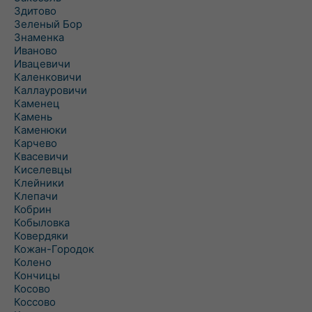
Здитово
Зеленый Бор
Знаменка
Иваново
Ивацевичи
Каленковичи
Каллауровичи
Каменец
Камень
Каменюки
Карчево
Квасевичи
Киселевцы
Клейники
Клепачи
Кобрин
Кобыловка
Ковердяки
Кожан-Городок
Колено
Кончицы
Косово
Коссово