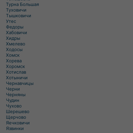
Турна Большая
Туховичи
Тышковичи
Утес
Федоры
Хабовичи
Хидры
Хмелево
Ходосы
Хомск
Хорева
Хоромск
Хотислав
Хотыничи
Чернавчицы
Черни
Черняны
Чудин
Чухово
Шерешево
Щерчово
Яечковичи
Язвинки