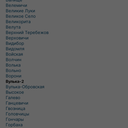
Велемичи
Великие Луки
Великое Село
Великорита
Велута
Верхний Теребежов
Верховичи
Видибор
Видомля
Войская
Волчин
Волька
Вольно
Ворони
Вулька-2
Вулька-Обровская
Высокое
Галево
Ганцевичи
Гвозница
Головчицы
Гончары
Горбаха