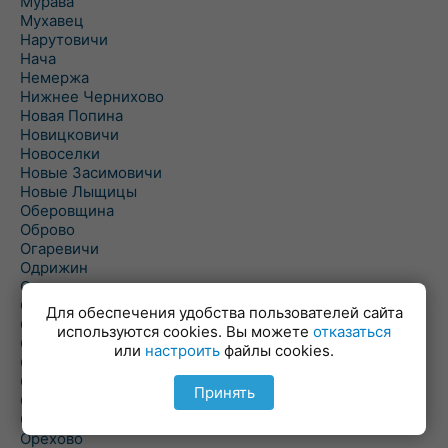
Мурава
Мухавец
Нарутовичи
Нача
Немержа
Нижнее Чернихово
Новая Попина
Новицковичи
Новоселки
Новые Засимовичи
Новые Лыщицы
Оберовщина
Оброво
Огаревичи
Одрижин
Оздамичи
Озяты
Для обеспечения удобства пользователей сайта
Олтуш
используются cookies. Вы можете
отказаться
Ольманы
или
настроить
файлы cookies.
Ольпень
Ольшаны
Принять
Омельная
Ополь
Орехово