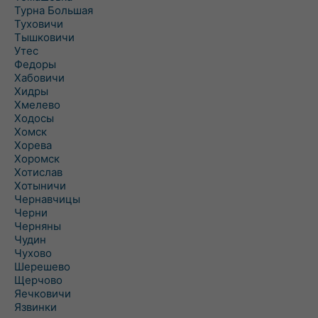
Турна Большая
Туховичи
Тышковичи
Утес
Федоры
Хабовичи
Хидры
Хмелево
Ходосы
Хомск
Хорева
Хоромск
Хотислав
Хотыничи
Чернавчицы
Черни
Черняны
Чудин
Чухово
Шерешево
Щерчово
Яечковичи
Язвинки