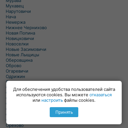
Мурава
Мухавец
Нарутовичи
Нача
Немержа
Нижнее Чернихово
Новая Попина
Новицковичи
Новоселки
Новые Засимовичи
Новые Лыщицы
Оберовщина
Оброво
Огаревичи
Одрижин
Оздамичи
Озяты
Для обеспечения удобства пользователей сайта
Олтуш
используются cookies. Вы можете
отказаться
Ольманы
или
настроить
файлы cookies.
Ольпень
Ольшаны
Принять
Омельная
Ополь
Орехово