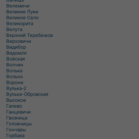
Велемичи
Великие Луки
Великое Село
Великорита
Велута
Верхний Теребежов
Верховичи
Видибор
Видомля
Войская
Волчин
Волька
Вольно
Ворони
Вулька-2
Вулька-Обровская
Высокое
Галево
Ганцевичи
Гвозница
Головчицы
Гончары
Горбаха