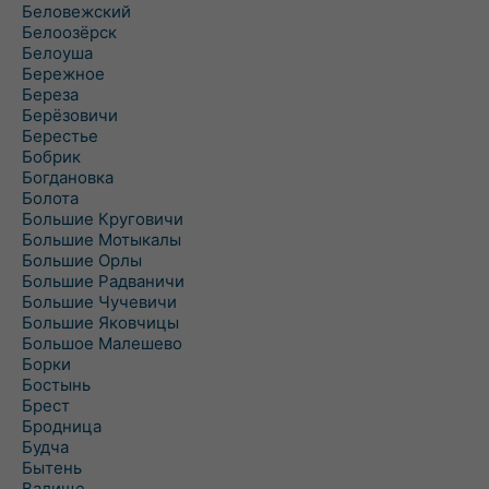
Беловежский
Белоозёрск
Белоуша
Бережное
Береза
Берёзовичи
Берестье
Бобрик
Богдановка
Болота
Большие Круговичи
Большие Мотыкалы
Большие Орлы
Большие Радваничи
Большие Чучевичи
Большие Яковчицы
Большое Малешево
Борки
Бостынь
Брест
Бродница
Будча
Бытень
Валище