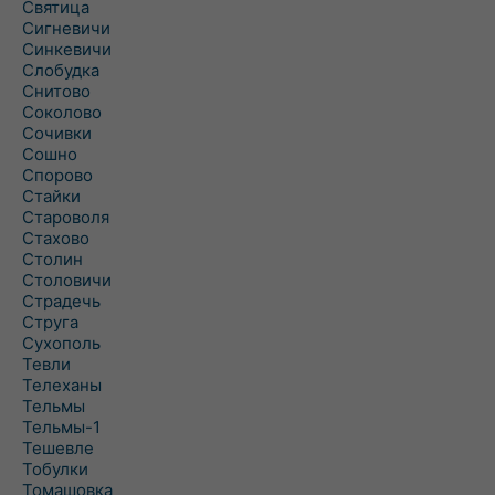
Святица
Сигневичи
Синкевичи
Слобудка
Снитово
Соколово
Сочивки
Сошно
Спорово
Стайки
Староволя
Стахово
Столин
Столовичи
Страдечь
Струга
Сухополь
Тевли
Телеханы
Тельмы
Тельмы-1
Тешевле
Тобулки
Томашовка