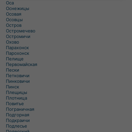
Оса
Оснежицы
Осовая
Осовцы
Остров
Остромечево
Остромичи
Охово
Парахонск
Парохонск
Пелище
Первомайская
Пески
Петковичи
Пинковичи
Пинск
Плещицы
Плотница
Повитье
Пограничная
Подгорная
Подкраичи
Подлесье
Полесский