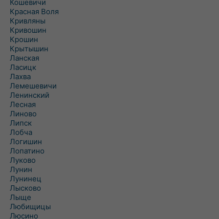
Кошевичи
Красная Воля
Кривляны
Кривошин
Крошин
Крытышин
Ланская
Ласицк
Лахва
Лемешевичи
Ленинский
Лесная
Линово
Липск
Лобча
Логишин
Лопатино
Луково
Лунин
Лунинец
Лысково
Лыще
Любищицы
Люсино