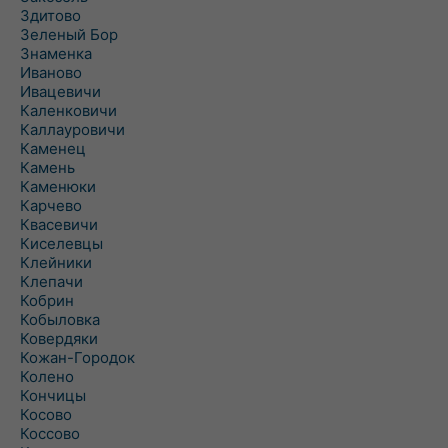
Здитово
Зеленый Бор
Знаменка
Иваново
Ивацевичи
Каленковичи
Каллауровичи
Каменец
Камень
Каменюки
Карчево
Квасевичи
Киселевцы
Клейники
Клепачи
Кобрин
Кобыловка
Ковердяки
Кожан-Городок
Колено
Кончицы
Косово
Коссово