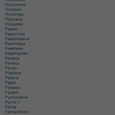
Полонечка
Полонка
Почапово
Пружаны
Псыщево
Радеж
Радостово
Раздяловичи
Ракитница
Ревятичи
Редигерово
Ремель
Речица
Речки
Ровбицк
Рубель
Рудск
Ружаны
Русино
Русиновичи
Рухча-1
Рясна
Святая Воля