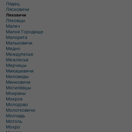
Лядец
Лясковичи
Ляховичи
Ляховцы
Малеч
Малое Городище
Малорита
Мальковичи
Медно
Междулесье
Межлесье
Мерчицы
Микашевичи
Миловиды
Минковичи
Могилёвцы
Мокраны
Мокрое
Молодово
Молотковичи
Молчадь
Мотоль
Мохро