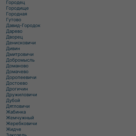
Городец
Городище
Городная
Гутово
Давид-Городок
Дарево
Дворец
Денисковичи
Дивин
Дмитровичи
Добромысль
Доманово
Домачево
Доропеевичи
Достоево
Дрогичин
Дружиловичи
Дубой
Дятловичи
Жабинка
Жемчужный
Жеребковичи
Жидче
Закозель