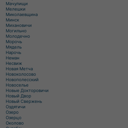
Мачулищи
Мелешки
Миколаевщина
Минск
Михановичи
Могильно
Молодечно
Морочь
Мядель
Нарочь
Неман
Несвиж
Новая Метча
Новоколосово
Новополесский
Новоселье
Новые Докторовичи
Новый Двор
Новый Свержень
Оздятичи
Озеро
Озерцо
Околово