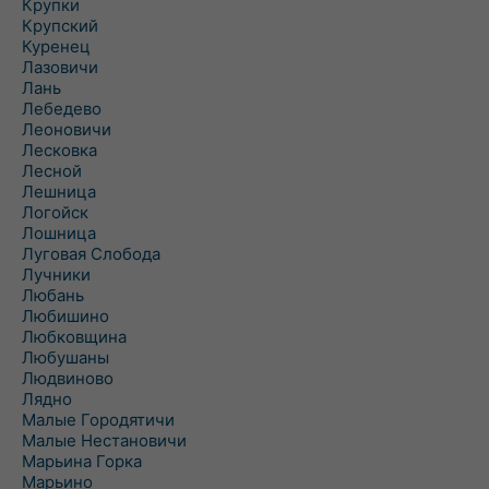
Крупки
Крупский
Куренец
Лазовичи
Лань
Лебедево
Леоновичи
Лесковка
Лесной
Лешница
Логойск
Лошница
Луговая Слобода
Лучники
Любань
Любишино
Любковщина
Любушаны
Людвиново
Лядно
Малые Городятичи
Малые Нестановичи
Марьина Горка
Марьино