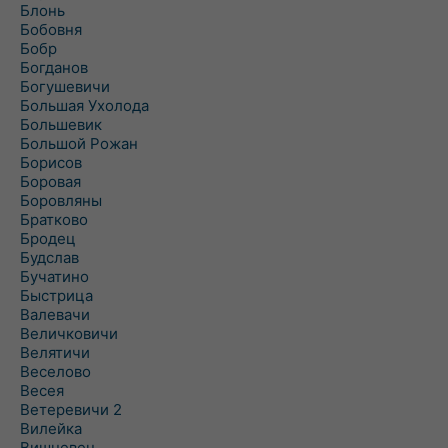
Блонь
Бобовня
Бобр
Богданов
Богушевичи
Большая Ухолода
Большевик
Большой Рожан
Борисов
Боровая
Боровляны
Братково
Бродец
Будслав
Бучатино
Быстрица
Валевачи
Величковичи
Велятичи
Веселово
Весея
Ветеревичи 2
Вилейка
Вишневец