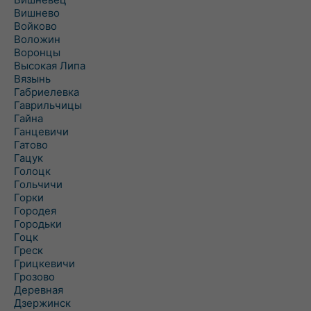
Вишнево
Войково
Воложин
Воронцы
Высокая Липа
Вязынь
Габриелевка
Гаврильчицы
Гайна
Ганцевичи
Гатово
Гацук
Голоцк
Гольчичи
Горки
Городея
Городьки
Гоцк
Греск
Грицкевичи
Грозово
Деревная
Дзержинск