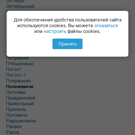
Октябрь
Октябрьский
Олехновичи
Омговичи
Для обеспечения удобства пользователей сайта
Оношки
используются cookies. Вы можете
отказаться
Осовец
или
настроить
файлы cookies.
Острошицкий Городок
Пасека
Принять
Пастовичи
Першаи
Петришки
Плещеницы
Погост
Погост-1
Покрашево
Положевичи
Поплавы
Правдинский
Привольный
Прилепы
Пуховичи
Радошковичи
Раевка
Раков