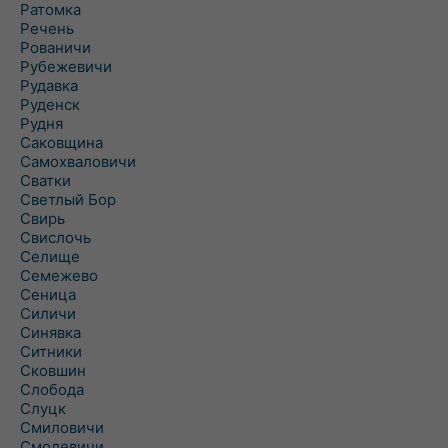
Ратомка
Речень
Рованичи
Рубежевичи
Рудавка
Руденск
Рудня
Саковщина
Самохваловичи
Сватки
Светлый Бор
Свирь
Свислочь
Селище
Семежево
Сеница
Силичи
Синявка
Ситники
Сковшин
Слобода
Слуцк
Смиловичи
Смолевичи