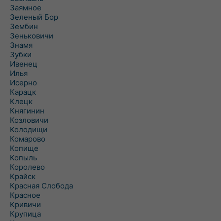
Заямное
Зеленый Бор
Зембин
Зеньковичи
Знамя
Зубки
Ивенец
Илья
Исерно
Карацк
Клецк
Княгинин
Козловичи
Колодищи
Комарово
Копище
Копыль
Королево
Крайск
Красная Слобода
Красное
Кривичи
Крупица