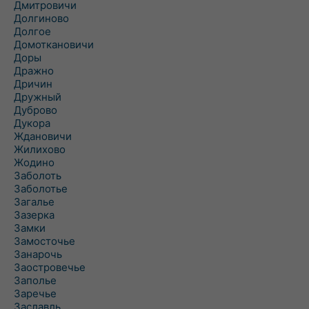
Дмитровичи
Долгиново
Долгое
Домоткановичи
Доры
Дражно
Дричин
Дружный
Дуброво
Дукора
Ждановичи
Жилихово
Жодино
Заболоть
Заболотье
Загалье
Зазерка
Замки
Замосточье
Занарочь
Заостровечье
Заполье
Заречье
Заславль