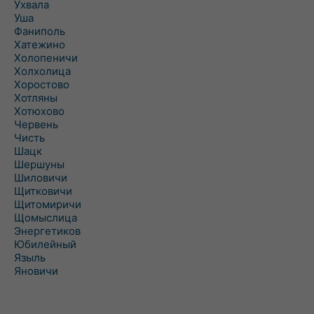
Ухвала
Уша
Фаниполь
Хатежино
Холопеничи
Холхолица
Хоростово
Хотляны
Хотюхово
Червень
Чисть
Шацк
Шершуны
Шиловичи
Щитковичи
Щитомиричи
Щомыслица
Энергетиков
Юбилейный
Языль
Яновичи