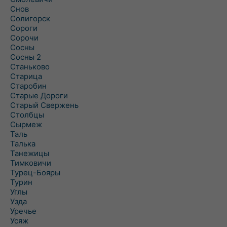
Снов
Солигорск
Сороги
Сорочи
Сосны
Сосны 2
Станьково
Старица
Старобин
Старые Дороги
Старый Свержень
Столбцы
Сырмеж
Таль
Талька
Танежицы
Тимковичи
Турец-Бояры
Турин
Углы
Узда
Уречье
Усяж