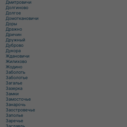
Дмитровичи
Долгиново
Долгое
Домоткановичи
Доры
Дражно
Дричин
Дружный
Дуброво
Дукора
Ждановичи
Жилихово
Жодино
Заболоть
Заболотье
Загалье
Зазерка
Замки
Замосточье
Занарочь
Заостровечье
Заполье
Заречье
Заславль