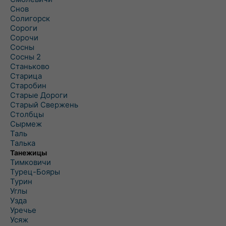
Снов
Солигорск
Сороги
Сорочи
Сосны
Сосны 2
Станьково
Старица
Старобин
Старые Дороги
Старый Свержень
Столбцы
Сырмеж
Таль
Талька
Танежицы
Тимковичи
Турец-Бояры
Турин
Углы
Узда
Уречье
Усяж