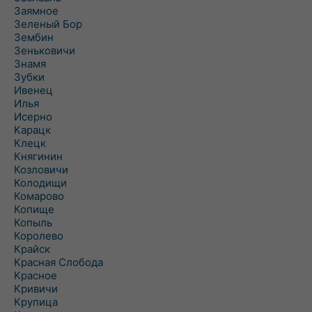
Заямное
Зеленый Бор
Зембин
Зеньковичи
Знамя
Зубки
Ивенец
Илья
Исерно
Карацк
Клецк
Княгинин
Козловичи
Колодищи
Комарово
Копище
Копыль
Королево
Крайск
Красная Слобода
Красное
Кривичи
Крупица