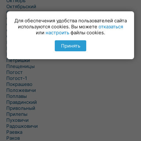
Октябрь
Октябрьский
Олехновичи
Омговичи
Для обеспечения удобства пользователей сайта
Оношки
используются cookies. Вы можете
отказаться
Осовец
или
настроить
файлы cookies.
Острошицкий Городок
Пасека
Принять
Пастовичи
Першаи
Петришки
Плещеницы
Погост
Погост-1
Покрашево
Положевичи
Поплавы
Правдинский
Привольный
Прилепы
Пуховичи
Радошковичи
Раевка
Раков