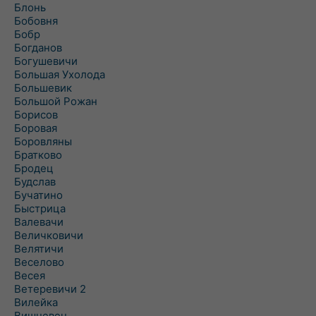
Блонь
Бобовня
Бобр
Богданов
Богушевичи
Большая Ухолода
Большевик
Большой Рожан
Борисов
Боровая
Боровляны
Братково
Бродец
Будслав
Бучатино
Быстрица
Валевачи
Величковичи
Велятичи
Веселово
Весея
Ветеревичи 2
Вилейка
Вишневец