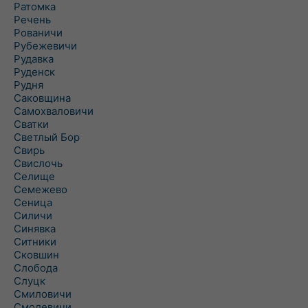
Ратомка
Речень
Рованичи
Рубежевичи
Рудавка
Руденск
Рудня
Саковщина
Самохваловичи
Сватки
Светлый Бор
Свирь
Свислочь
Селище
Семежево
Сеница
Силичи
Синявка
Ситники
Сковшин
Слобода
Слуцк
Смиловичи
Смолевичи