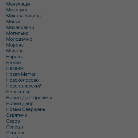
Мачулищи
Мелешки
Миколаевщина
Минск
Михановичи
Могильно
Молодечно
Морочь
Мядель
Нарочь
Неман
Несвиж
Новая Метча
Новоколосово
Новополесский
Новоселье
Новые Докторовичи
Новый Двор
Новый Свержень
Оздятичи
Озеро
Озерцо
Околово