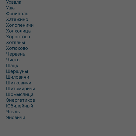
Ухвала
Уша
Фаниполь
Хатежино
Холопеничи
Холхолица
Хоростово
Хотляны
Хотюхово
Червень
Чисть
Шацк
Шершуны
Шиловичи
Щитковичи
Щитомиричи
Щомыслица
Энергетиков
Юбилейный
Языль
Яновичи