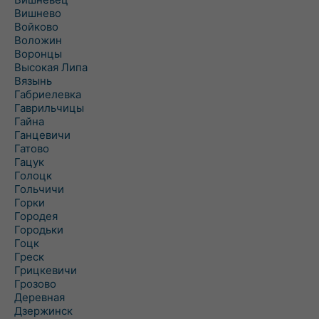
Вишнево
Войково
Воложин
Воронцы
Высокая Липа
Вязынь
Габриелевка
Гаврильчицы
Гайна
Ганцевичи
Гатово
Гацук
Голоцк
Гольчичи
Горки
Городея
Городьки
Гоцк
Греск
Грицкевичи
Грозово
Деревная
Дзержинск