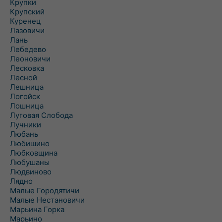
Крупки
Крупский
Куренец
Лазовичи
Лань
Лебедево
Леоновичи
Лесковка
Лесной
Лешница
Логойск
Лошница
Луговая Слобода
Лучники
Любань
Любишино
Любковщина
Любушаны
Людвиново
Лядно
Малые Городятичи
Малые Нестановичи
Марьина Горка
Марьино