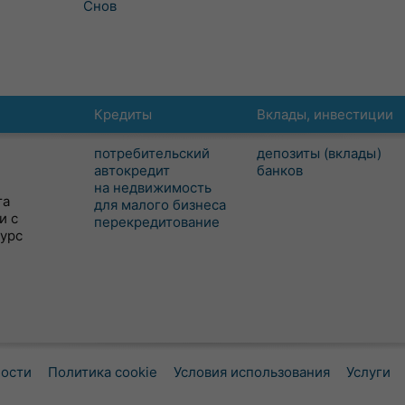
Снов
Кредиты
Вклады, инвестиции
потребительский
депозиты (вклады)
автокредит
банков
на недвижимость
та
для малого бизнеса
и с
перекредитование
сурс
ности
Политика cookie
Условия использования
Услуги