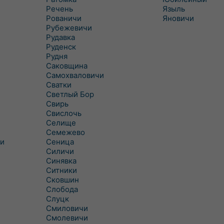
Речень
Языль
Рованичи
Яновичи
Рубежевичи
Рудавка
Руденск
Рудня
Саковщина
Самохваловичи
Сватки
Светлый Бор
Свирь
Свислочь
Селище
Семежево
и
Сеница
Силичи
Синявка
Ситники
Сковшин
Слобода
Слуцк
Смиловичи
Смолевичи