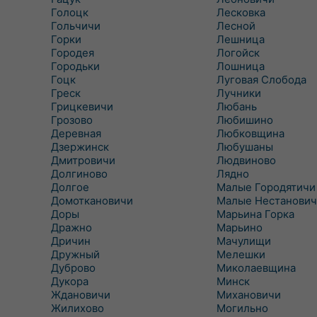
Голоцк
Лесковка
Гольчичи
Лесной
Горки
Лешница
Городея
Логойск
Городьки
Лошница
Гоцк
Луговая Слобода
Греск
Лучники
Грицкевичи
Любань
Грозово
Любишино
Деревная
Любковщина
Дзержинск
Любушаны
Дмитровичи
Людвиново
Долгиново
Лядно
Долгое
Малые Городятичи
Домоткановичи
Малые Нестанович
Доры
Марьина Горка
Дражно
Марьино
Дричин
Мачулищи
Дружный
Мелешки
Дуброво
Миколаевщина
Дукора
Минск
Ждановичи
Михановичи
Жилихово
Могильно