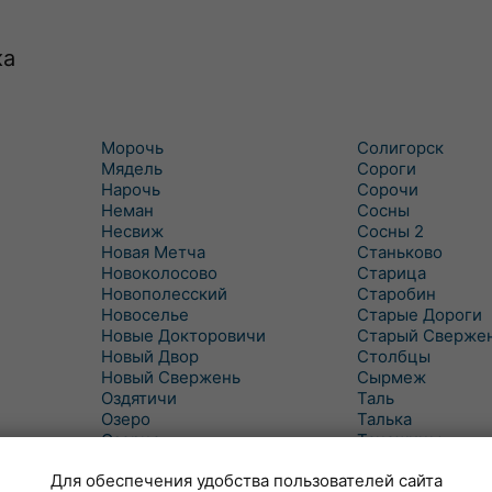
ка
Морочь
Солигорск
Мядель
Сороги
Нарочь
Сорочи
Неман
Сосны
Несвиж
Сосны 2
Новая Метча
Станьково
Новоколосово
Старица
Новополесский
Старобин
Новоселье
Старые Дороги
Новые Докторовичи
Старый Сверже
Новый Двор
Столбцы
Новый Свержень
Сырмеж
Оздятичи
Таль
Озеро
Талька
Озерцо
Танежицы
Околово
Тимковичи
Для обеспечения удобства пользователей сайта
Октябрь
Турец-Бояры