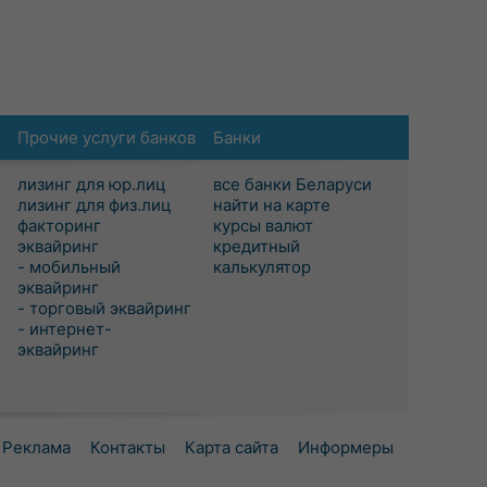
Прочие услуги банков
Банки
лизинг для юр.лиц
все банки Беларуси
лизинг для физ.лиц
найти на карте
факторинг
курсы валют
эквайринг
кредитный
- мобильный
калькулятор
эквайринг
- торговый эквайринг
- интернет-
эквайринг
Реклама
Контакты
Карта сайта
Информеры