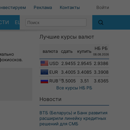
нвестируем
Реклама
Контакты
Войти
СТИ
ЕЩЕ
Лучшие курсы валют
НБ РБ
валюта
сдать
купить
мально
08.08.2026
фокиосков.
USD
2.9455
2.9545
2.9386
EUR
3.4005
3.4085
3.3908
RUB
100
3.5005
3.51
3.6365
Все курсы
НБ РБ
Новости
ВТБ (Беларусь) и Банк развития
расширили линейку кредитных
решений для СМБ