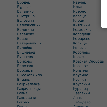
Бродец
Ивенец
Будслав
Илья
Бучатино
Исерно
Быстрица
Карацк
Валевачи
Клецк
Величковичи
Княгинин
Велятичи
Козловичи
Веселово
Колодищи
Весея
Комарово
Ветеревичи 2
Копище
Вилейка
Копыль
Вишневец
Королево
Вишнево
Крайск
Войково
Красная Слобода
Воложин
Красное
Воронцы
Кривичи
Высокая Липа
Крупица
Вязынь
Крупки
Габриелевка
Крупский
Гаврильчицы
Куренец
Гайна
Лазовичи
Ганцевичи
Лань
Гатово
Лебедево
Гацук
Леоновичи