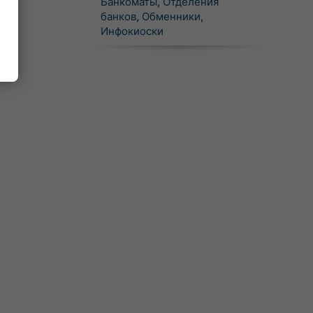
Банкоматы
,
Отделения
банков
,
Обменники
,
Инфокиоски