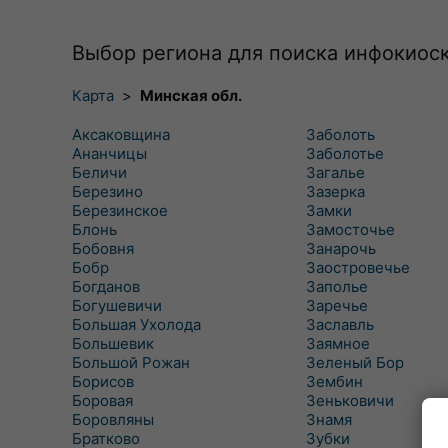
Выбор региона для поиска инфокиос
Карта
>
Минская обл.
Аксаковщина
Заболоть
Ананчицы
Заболотье
Беличи
Загалье
Березино
Зазерка
Березинское
Замки
Блонь
Замосточье
Бобовня
Занарочь
Бобр
Заостровечье
Богданов
Заполье
Богушевичи
Заречье
Большая Ухолода
Заславль
Большевик
Заямное
Большой Рожан
Зеленый Бор
Борисов
Зембин
Боровая
Зеньковичи
Боровляны
Знамя
Братково
Зубки