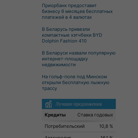
Приорбанк предоставит
бизнесу 6 месяцев бесплатных
платежей в 4 валютах
В Беларусь привезли
компактные хэтчбеки BYD
Dolphin Fashion 410
В Беларуси назвали популярную
интернет-площадку
недвижимости
На гольф-поле под Минском
открыли бесплатную лыжную
трассу
Лучшие предложения
Кредиты
Ставка годовых
Потребительский
10,8 %
Автокредит
16,1 %