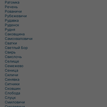
Ратомка
Речень
Рованичи
Рубежевичи
Рудавка
Руденск
Рудня
Саковщина
Самохваловичи
Сватки
Светлый Бор
Свирь
Свислочь
Селище
Семежево
Сеница
Силичи
Синявка
Ситники
Сковшин
Слобода
Слуцк
Смиловичи
Смолевичи