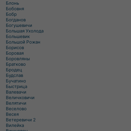
Блонь
Бобовня
Бобр
Богданов
Богушевичи
Большая Ухолода
Большевик
Большой Рожан
Борисов
Боровая
Боровляны
Братково
Бродец
Будслав
Бучатино
Быстрица
Валевачи
Величковичи
Велятичи
Веселово
Весея
Ветеревичи 2
Вилейка
Вишневец