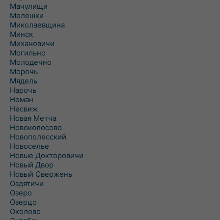
Мачулищи
Мелешки
Миколаевщина
Минск
Михановичи
Могильно
Молодечно
Морочь
Мядель
Нарочь
Неман
Несвиж
Новая Метча
Новоколосово
Новополесский
Новоселье
Новые Докторовичи
Новый Двор
Новый Свержень
Оздятичи
Озеро
Озерцо
Околово