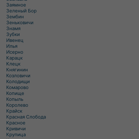
Заямное
Зеленый Бор
Зембин
Зеньковичи
Знамя
Зубки
Ивенец
Илья
Исерно
Карацк
Клецк
Княгинин
Козловичи
Колодищи
Комарово
Копище
Копыль
Королево
Крайск
Красная Слобода
Красное
Кривичи
Крупица