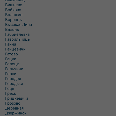
Вишнево
Войково
Воложин
Воронцы
Высокая Липа
Вязынь
Габриелевка
Гаврильчицы
Гайна
Ганцевичи
Гатово
Гацук
Голоцк
Гольчичи
Горки
Городея
Городьки
Гоцк
Греск
Грицкевичи
Грозово
Деревная
Дзержинск