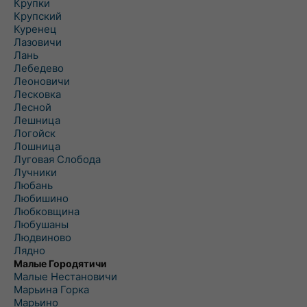
Крупки
Крупский
Куренец
Лазовичи
Лань
Лебедево
Леоновичи
Лесковка
Лесной
Лешница
Логойск
Лошница
Луговая Слобода
Лучники
Любань
Любишино
Любковщина
Любушаны
Людвиново
Лядно
Малые Городятичи
Малые Нестановичи
Марьина Горка
Марьино