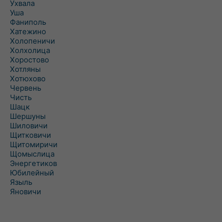
Ухвала
Уша
Фаниполь
Хатежино
Холопеничи
Холхолица
Хоростово
Хотляны
Хотюхово
Червень
Чисть
Шацк
Шершуны
Шиловичи
Щитковичи
Щитомиричи
Щомыслица
Энергетиков
Юбилейный
Языль
Яновичи