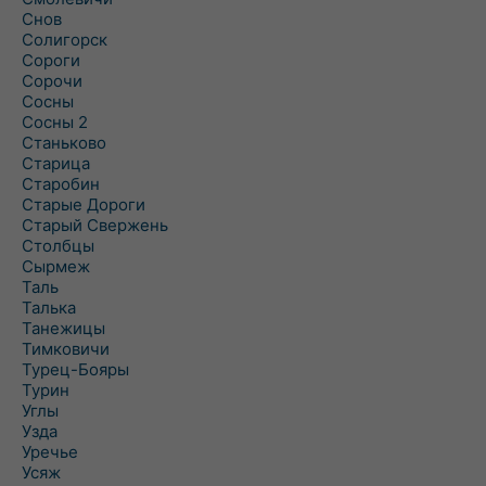
Снов
Солигорск
Сороги
Сорочи
Сосны
Сосны 2
Станьково
Старица
Старобин
Старые Дороги
Старый Свержень
Столбцы
Сырмеж
Таль
Талька
Танежицы
Тимковичи
Турец-Бояры
Турин
Углы
Узда
Уречье
Усяж