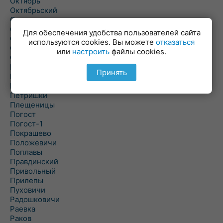
Октябрь
Октябрьский
Олехновичи
Омговичи
Для обеспечения удобства пользователей сайта
Оношки
используются cookies. Вы можете
отказаться
Осовец
или
настроить
файлы cookies.
Острошицкий Городок
Пасека
Принять
Пастовичи
Першаи
Петришки
Плещеницы
Погост
Погост-1
Покрашево
Положевичи
Поплавы
Правдинский
Привольный
Прилепы
Пуховичи
Радошковичи
Раевка
Раков