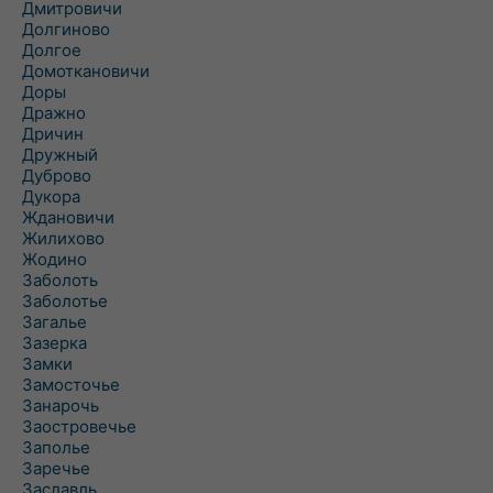
Дмитровичи
Долгиново
Долгое
Домоткановичи
Доры
Дражно
Дричин
Дружный
Дуброво
Дукора
Ждановичи
Жилихово
Жодино
Заболоть
Заболотье
Загалье
Зазерка
Замки
Замосточье
Занарочь
Заостровечье
Заполье
Заречье
Заславль