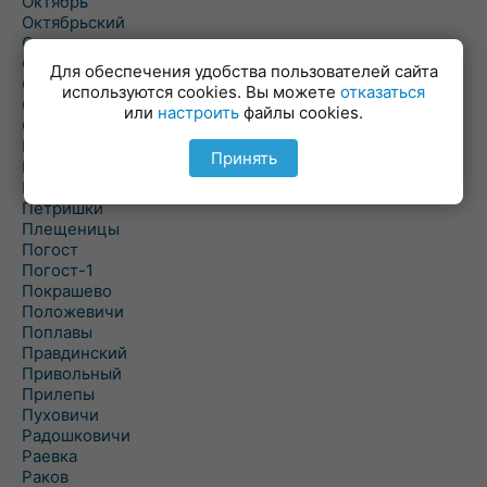
Октябрь
Октябрьский
Олехновичи
Омговичи
Для обеспечения удобства пользователей сайта
Оношки
используются cookies. Вы можете
отказаться
Осовец
или
настроить
файлы cookies.
Острошицкий Городок
Пасека
Принять
Пастовичи
Першаи
Петришки
Плещеницы
Погост
Погост-1
Покрашево
Положевичи
Поплавы
Правдинский
Привольный
Прилепы
Пуховичи
Радошковичи
Раевка
Раков