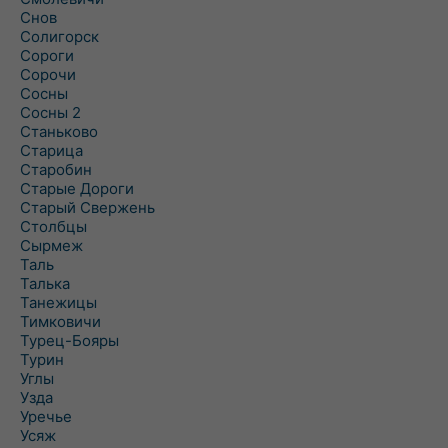
Снов
Солигорск
Сороги
Сорочи
Сосны
Сосны 2
Станьково
Старица
Старобин
Старые Дороги
Старый Свержень
Столбцы
Сырмеж
Таль
Талька
Танежицы
Тимковичи
Турец-Бояры
Турин
Углы
Узда
Уречье
Усяж