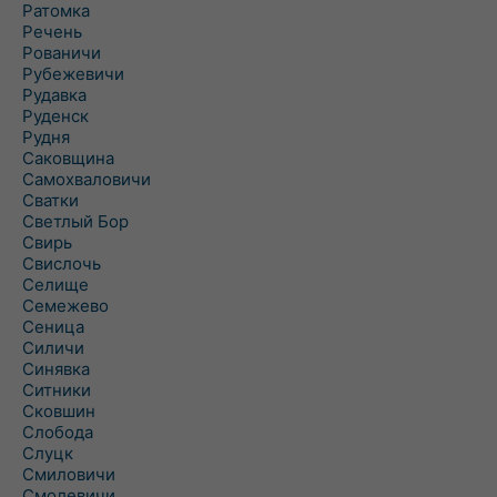
Ратомка
Речень
Рованичи
Рубежевичи
Рудавка
Руденск
Рудня
Саковщина
Самохваловичи
Сватки
Светлый Бор
Свирь
Свислочь
Селище
Семежево
Сеница
Силичи
Синявка
Ситники
Сковшин
Слобода
Слуцк
Смиловичи
Смолевичи