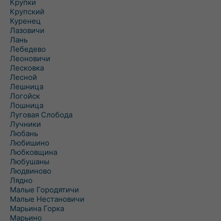
Крупки
Крупский
Куренец
Лазовичи
Лань
Лебедево
Леоновичи
Лесковка
Лесной
Лешница
Логойск
Лошница
Луговая Слобода
Лучники
Любань
Любишино
Любковщина
Любушаны
Людвиново
Лядно
Малые Городятичи
Малые Нестановичи
Марьина Горка
Марьино