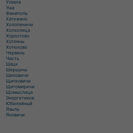
Ухвала
Уша
Фаниполь
Хатежино
Холопеничи
Холхолица
Хоростово
Хотляны
Хотюхово
Червень
Чисть
Шацк
Шершуны
Шиловичи
Щитковичи
Щитомиричи
Щомыслица
Энергетиков
Юбилейный
Языль
Яновичи