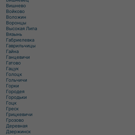
Вишнево
Войково
Воложин
Воронцы
Высокая Липа
Вязынь
Габриелевка
Гаврильчицы
Гайна
Ганцевичи
Гатово
Гацук
Голоцк
Гольчичи
Горки
Городея
Городьки
Гоцк
Греск
Грицкевичи
Грозово
Деревная
Дзержинск