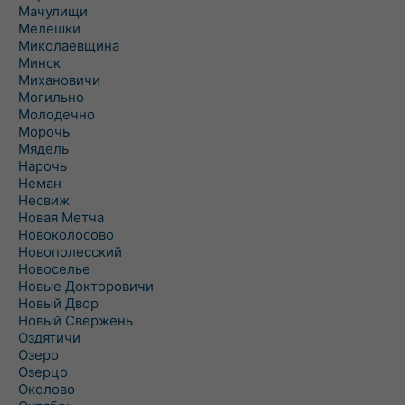
Мачулищи
Мелешки
Миколаевщина
Минск
Михановичи
Могильно
Молодечно
Морочь
Мядель
Нарочь
Неман
Несвиж
Новая Метча
Новоколосово
Новополесский
Новоселье
Новые Докторовичи
Новый Двор
Новый Свержень
Оздятичи
Озеро
Озерцо
Околово