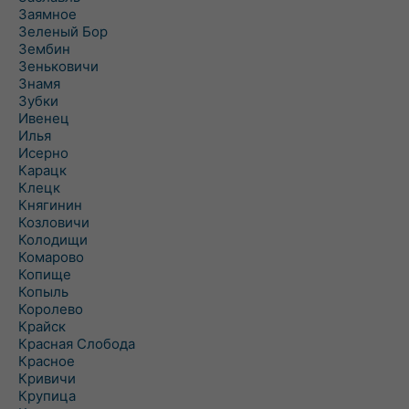
Заямное
Зеленый Бор
Зембин
Зеньковичи
Знамя
Зубки
Ивенец
Илья
Исерно
Карацк
Клецк
Княгинин
Козловичи
Колодищи
Комарово
Копище
Копыль
Королево
Крайск
Красная Слобода
Красное
Кривичи
Крупица