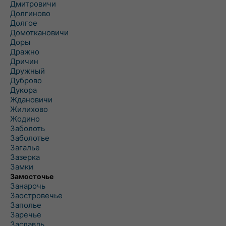
Дмитровичи
Долгиново
Долгое
Домоткановичи
Доры
Дражно
Дричин
Дружный
Дуброво
Дукора
Ждановичи
Жилихово
Жодино
Заболоть
Заболотье
Загалье
Зазерка
Замки
Замосточье
Занарочь
Заостровечье
Заполье
Заречье
Заславль