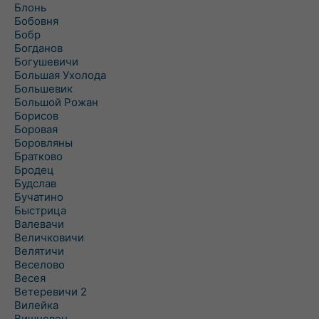
Блонь
Бобовня
Бобр
Богданов
Богушевичи
Большая Ухолода
Большевик
Большой Рожан
Борисов
Боровая
Боровляны
Братково
Бродец
Будслав
Бучатино
Быстрица
Валевачи
Величковичи
Велятичи
Веселово
Весея
Ветеревичи 2
Вилейка
Вишневец