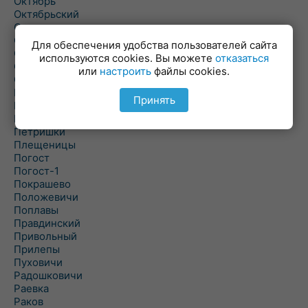
Октябрь
Октябрьский
Олехновичи
Омговичи
Для обеспечения удобства пользователей сайта
Оношки
используются cookies. Вы можете
отказаться
Осовец
или
настроить
файлы cookies.
Острошицкий Городок
Пасека
Принять
Пастовичи
Першаи
Петришки
Плещеницы
Погост
Погост-1
Покрашево
Положевичи
Поплавы
Правдинский
Привольный
Прилепы
Пуховичи
Радошковичи
Раевка
Раков