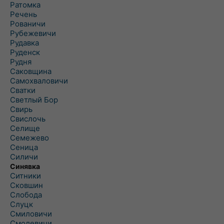
Ратомка
Речень
Рованичи
Рубежевичи
Рудавка
Руденск
Рудня
Саковщина
Самохваловичи
Сватки
Светлый Бор
Свирь
Свислочь
Селище
Семежево
Сеница
Силичи
Синявка
Ситники
Сковшин
Слобода
Слуцк
Смиловичи
Смолевичи