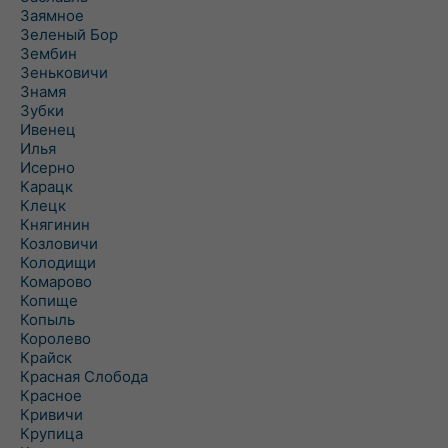
Заямное
Зеленый Бор
Зембин
Зеньковичи
Знамя
Зубки
Ивенец
Илья
Исерно
Карацк
Клецк
Княгинин
Козловичи
Колодищи
Комарово
Копище
Копыль
Королево
Крайск
Красная Слобода
Красное
Кривичи
Крупица