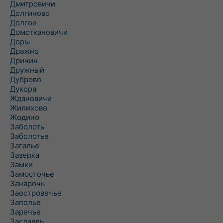
Дмитровичи
Долгиново
Долгое
Домоткановичи
Доры
Дражно
Дричин
Дружный
Дуброво
Дукора
Ждановичи
Жилихово
Жодино
Заболоть
Заболотье
Загалье
Зазерка
Замки
Замосточье
Занарочь
Заостровечье
Заполье
Заречье
Заславль