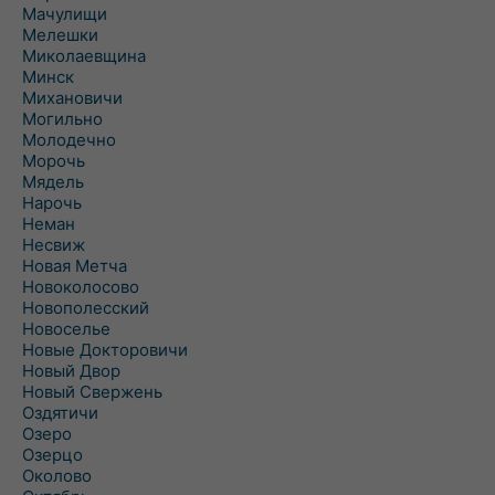
Мачулищи
Мелешки
Миколаевщина
Минск
Михановичи
Могильно
Молодечно
Морочь
Мядель
Нарочь
Неман
Несвиж
Новая Метча
Новоколосово
Новополесский
Новоселье
Новые Докторовичи
Новый Двор
Новый Свержень
Оздятичи
Озеро
Озерцо
Околово