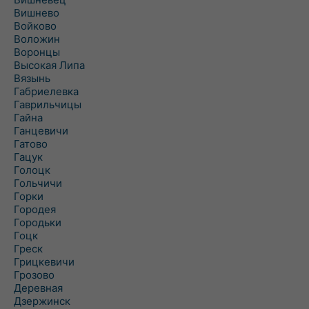
Вишнево
Войково
Воложин
Воронцы
Высокая Липа
Вязынь
Габриелевка
Гаврильчицы
Гайна
Ганцевичи
Гатово
Гацук
Голоцк
Гольчичи
Горки
Городея
Городьки
Гоцк
Греск
Грицкевичи
Грозово
Деревная
Дзержинск