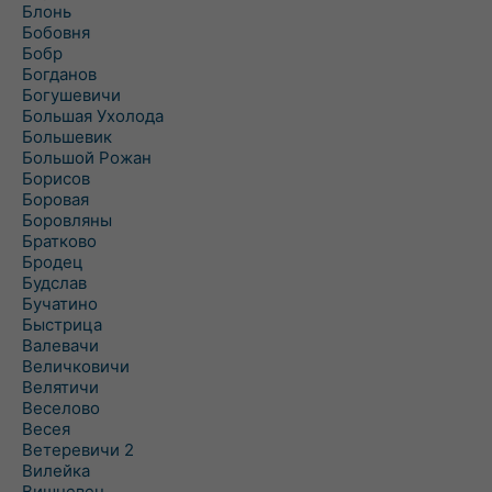
Блонь
Бобовня
Бобр
Богданов
Богушевичи
Большая Ухолода
Большевик
Большой Рожан
Борисов
Боровая
Боровляны
Братково
Бродец
Будслав
Бучатино
Быстрица
Валевачи
Величковичи
Велятичи
Веселово
Весея
Ветеревичи 2
Вилейка
Вишневец