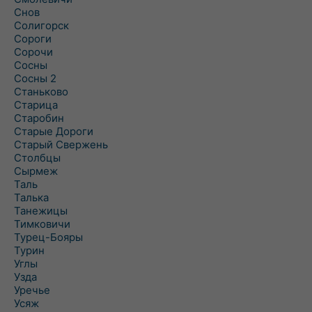
Снов
Солигорск
Сороги
Сорочи
Сосны
Сосны 2
Станьково
Старица
Старобин
Старые Дороги
Старый Свержень
Столбцы
Сырмеж
Таль
Талька
Танежицы
Тимковичи
Турец-Бояры
Турин
Углы
Узда
Уречье
Усяж