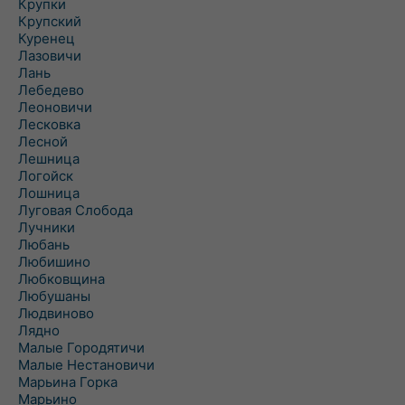
Крупки
Крупский
Куренец
Лазовичи
Лань
Лебедево
Леоновичи
Лесковка
Лесной
Лешница
Логойск
Лошница
Луговая Слобода
Лучники
Любань
Любишино
Любковщина
Любушаны
Людвиново
Лядно
Малые Городятичи
Малые Нестановичи
Марьина Горка
Марьино