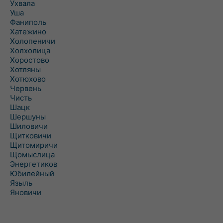
Ухвала
Уша
Фаниполь
Хатежино
Холопеничи
Холхолица
Хоростово
Хотляны
Хотюхово
Червень
Чисть
Шацк
Шершуны
Шиловичи
Щитковичи
Щитомиричи
Щомыслица
Энергетиков
Юбилейный
Языль
Яновичи