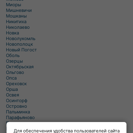
Миоры
Мишневичи
Мошканы
Никитиха
Николаево
Новка
Новолукомль
Новополоцк
Новый Погост
Оболь
Озерцы
Октябрьская
Ольгово
Опса
Ореховск
Орша
Освея
Осинторф
Островно
Пальминка
Парафьяново
Плисса
Повятье
Для обеспечения удобства пользователей сайта