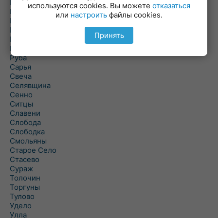
Погоща
используются cookies. Вы можете
отказаться
Подсвилье
или
настроить
файлы cookies.
Полоцк
Поставы
Принять
Прозороки
Россоны
Руба
Сарья
Свеча
Селявщина
Сенно
Ситцы
Славени
Слобода
Слободка
Смольяны
Старое Село
Стасево
Сураж
Толочин
Торгуны
Тулово
Удело
Улла