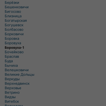
Берёзки
Бешенковичи
Бигосово
Близница
Богатырская
Богушевск
Болбасово
Борковичи
Боровка
Боровуха
Боровуха-1
Бочейково
Браслав
Буда
Бычиха
Велешковичи
Великие Дольцы
Веркуды
Верхнедвинск
Верховье
Ветрино
Видзы
Витебск
Волколата