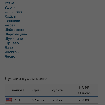
Устье
Ушачи
Фариново
Ходцы
Чашники
Черея
Шайтерово
Шарковщина
Шумилино
Юрцево
Язно
Яновичи
Яново
Лучшие курсы валют
НБ РБ
валюта
сдать
купить
08.08.2026
USD
2.9455
2.955
2.9386