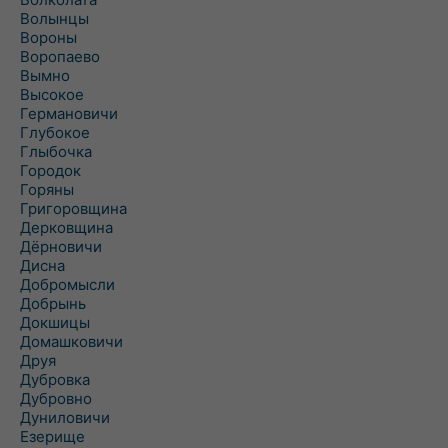
Волынцы
Вороны
Воропаево
Вымно
Высокое
Германовичи
Глубокое
Глыбочка
Городок
Горяны
Григоровщина
Дерковщина
Дёрновичи
Дисна
Добромысли
Добрынь
Докшицы
Домашковичи
Друя
Дубровка
Дубровно
Дуниловичи
Езерище