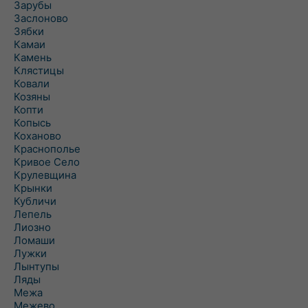
Зарубы
Заслоново
Зябки
Камаи
Камень
Клястицы
Ковали
Козяны
Копти
Копысь
Коханово
Краснополье
Кривое Село
Крулевщина
Крынки
Кубличи
Лепель
Лиозно
Ломаши
Лужки
Лынтупы
Ляды
Межа
Межево