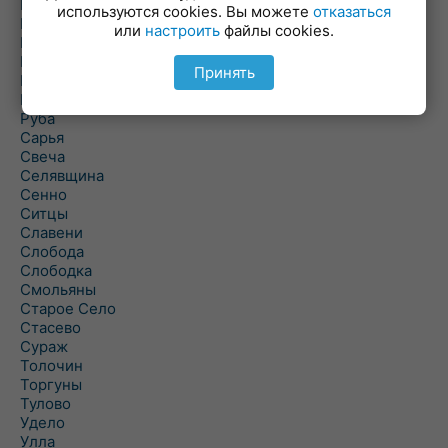
Погоща
используются cookies. Вы можете
отказаться
Подсвилье
или
настроить
файлы cookies.
Полоцк
Поставы
Принять
Прозороки
Россоны
Руба
Сарья
Свеча
Селявщина
Сенно
Ситцы
Славени
Слобода
Слободка
Смольяны
Старое Село
Стасево
Сураж
Толочин
Торгуны
Тулово
Удело
Улла