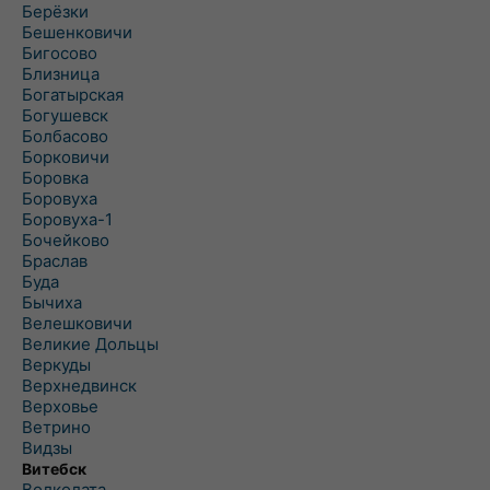
Берёзки
Бешенковичи
Бигосово
Близница
Богатырская
Богушевск
Болбасово
Борковичи
Боровка
Боровуха
Боровуха-1
Бочейково
Браслав
Буда
Бычиха
Велешковичи
Великие Дольцы
Веркуды
Верхнедвинск
Верховье
Ветрино
Видзы
Витебск
Волколата