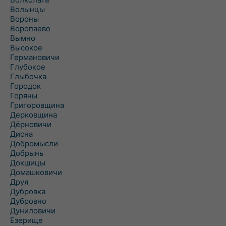
Волынцы
Вороны
Воропаево
Вымно
Высокое
Германовичи
Глубокое
Глыбочка
Городок
Горяны
Григоровщина
Дерковщина
Дёрновичи
Дисна
Добромысли
Добрынь
Докшицы
Домашковичи
Друя
Дубровка
Дубровно
Дуниловичи
Езерище