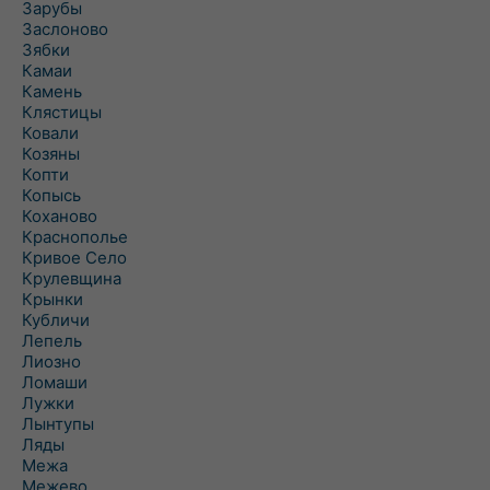
Зарубы
Заслоново
Зябки
Камаи
Камень
Клястицы
Ковали
Козяны
Копти
Копысь
Коханово
Краснополье
Кривое Село
Крулевщина
Крынки
Кубличи
Лепель
Лиозно
Ломаши
Лужки
Лынтупы
Ляды
Межа
Межево