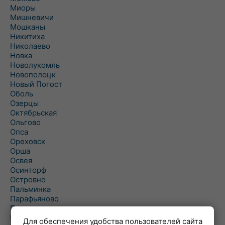
Миоры
Мишневичи
Мошканы
Никитиха
Николаево
Новка
Новолукомль
Новополоцк
Новый Погост
Оболь
Озерцы
Октябрьская
Ольгово
Опса
Ореховск
Орша
Освея
Осинторф
Островно
Пальминка
Парафьяново
Плисса
Повятье
Для обеспечения удобства пользователей сайта