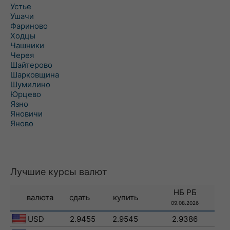
Устье
Ушачи
Фариново
Ходцы
Чашники
Черея
Шайтерово
Шарковщина
Шумилино
Юрцево
Язно
Яновичи
Яново
Лучшие курсы валют
НБ РБ
валюта
сдать
купить
09.08.2026
USD
2.9455
2.9545
2.9386