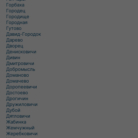
Горбаха
Городец
Городище
Городная
Гутово
Давид-Городок
Дарево
Дворец
Денисковичи
Дивин
Дмитровичи
Добромысль
Доманово
Домачево
Доропеевичи
Достоево
Дрогичин
Дружиловичи
Дубой
Дятловичи
Жабинка
Жемчужный
Жеребковичи