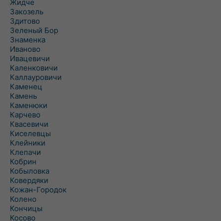
Жидче
Закозель
Здитово
Зеленый Бор
Знаменка
Иваново
Ивацевичи
Каленковичи
Каллауровичи
Каменец
Камень
Каменюки
Карчево
Квасевичи
Киселевцы
Клейники
Клепачи
Кобрин
Кобыловка
Ковердяки
Кожан-Городок
Колено
Кончицы
Косово