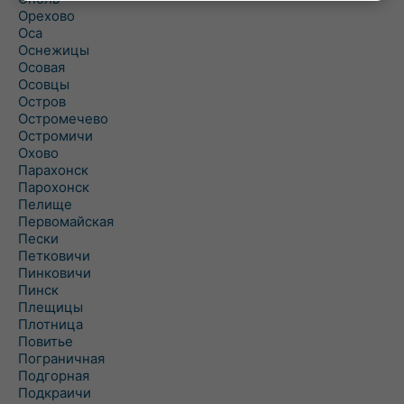
Орехово
Оса
Оснежицы
Осовая
Осовцы
Остров
Остромечево
Остромичи
Охово
Парахонск
Парохонск
Пелище
Первомайская
Пески
Петковичи
Пинковичи
Пинск
Плещицы
Плотница
Повитье
Пограничная
Подгорная
Подкраичи