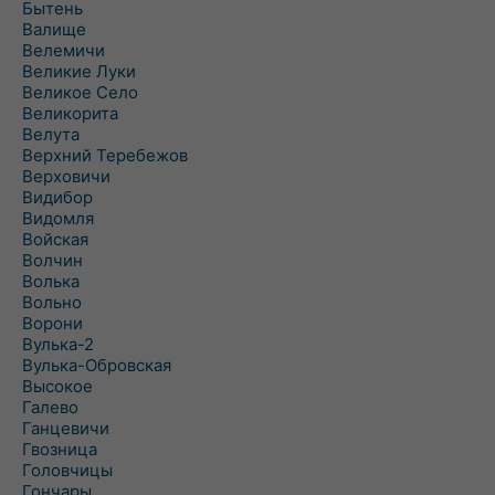
Бытень
Валище
Велемичи
Великие Луки
Великое Село
Великорита
Велута
Верхний Теребежов
Верховичи
Видибор
Видомля
Войская
Волчин
Волька
Вольно
Ворони
Вулька-2
Вулька-Обровская
Высокое
Галево
Ганцевичи
Гвозница
Головчицы
Гончары