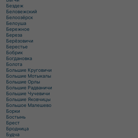
Бездеж
Беловежский
Белоозёрск
Белоуша
Бережное
Береза
Берёзовичи
Берестье
Бобрик
Богдановка
Болота
Большие Круговичи
Большие Мотыкалы
Большие Орлы
Большие Радваничи
Большие Чучевичи
Большие Яковчицы
Большое Малешево
Борки
Бостынь
Брест
Бродница
Будча