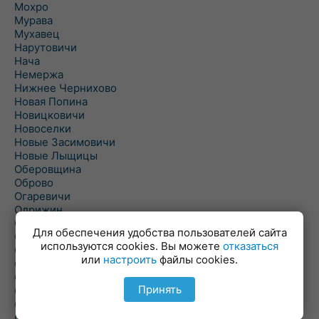
Мохро
Мурава
Мухавец
Нарутовичи
Нача
Немержа
Нижнее Чернихово
Новая Попина
Новицковичи
Новоселки
Новые Засимовичи
Новые Лыщицы
Оберовщина
Оброво
Огаревичи
Одрижин
Оздамичи
Для обеспечения удобства пользователей сайта
Озяты
используются cookies. Вы можете
отказаться
Олтуш
или
настроить
файлы cookies.
Ольманы
Ольпень
Принять
Ольшаны
Омельная
Ополь