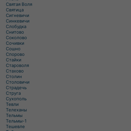
Святая Воля
Святица
Сигневичи
Синкевичи
Слобудка
Снитово
Соколово
Сочивки
Сошно
Спорово
Стайки
Староволя
Стахово
Столин
Столовичи
Страдечь
Струга
Сухополь
Тевли
Телеханы
Тельмы
Тельмы-1
Тешевле