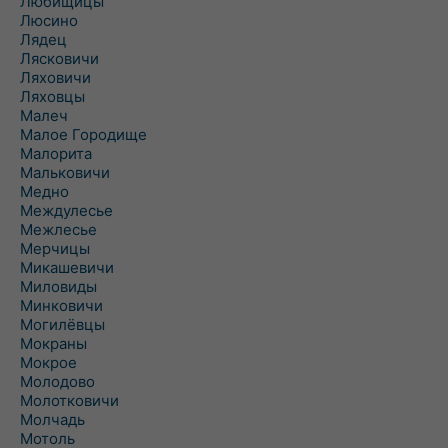
Любищицы
Люсино
Лядец
Лясковичи
Ляховичи
Ляховцы
Малеч
Малое Городище
Малорита
Мальковичи
Медно
Междулесье
Межлесье
Мерчицы
Микашевичи
Миловиды
Минковичи
Могилёвцы
Мокраны
Мокрое
Молодово
Молотковичи
Молчадь
Мотоль