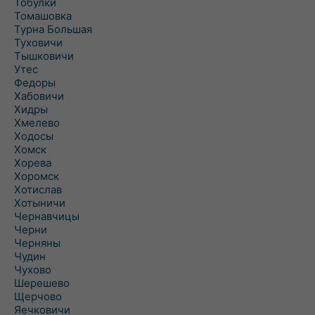
Тобулки
Томашовка
Турна Большая
Туховичи
Тышковичи
Утес
Федоры
Хабовичи
Хидры
Хмелево
Ходосы
Хомск
Хорева
Хоромск
Хотислав
Хотыничи
Чернавчицы
Черни
Черняны
Чудин
Чухово
Шерешево
Щерчово
Яечковичи