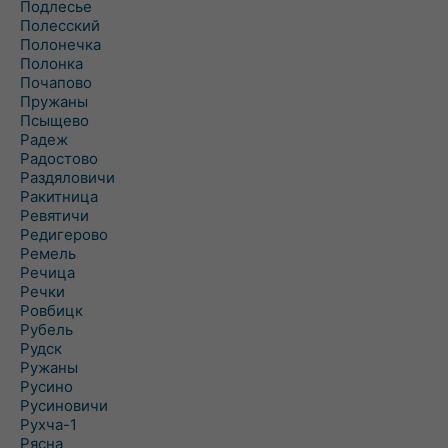
Подлесье
Полесский
Полонечка
Полонка
Почапово
Пружаны
Псыщево
Радеж
Радостово
Раздяловичи
Ракитница
Ревятичи
Редигерово
Ремель
Речица
Речки
Ровбицк
Рубель
Рудск
Ружаны
Русино
Русиновичи
Рухча-1
Рясна