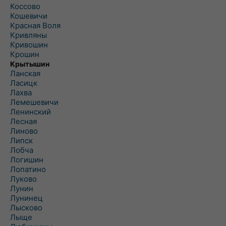
Коссово
Кошевичи
Красная Воля
Кривляны
Кривошин
Крошин
Крытышин
Ланская
Ласицк
Лахва
Лемешевичи
Ленинский
Лесная
Линово
Липск
Лобча
Логишин
Лопатино
Луково
Лунин
Лунинец
Лысково
Лыще