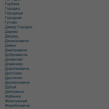
Горбаха
Городец
Городище
Городная
Гутово
Давид-Городок
Дарево
Дворец
Денисковичи
Дивин
Дмитровичи
Добромысль
Доманово
Домачево
Доропеевичи
Достоево
Дрогичин
Дружиловичи
Дубой
Дятловичи
Жабинка
Жемчужный
Жеребковичи