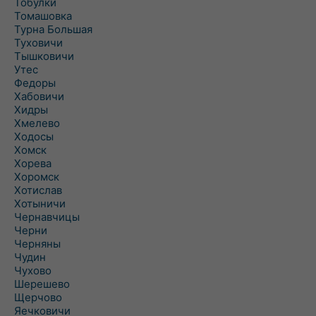
Тобулки
Томашовка
Турна Большая
Туховичи
Тышковичи
Утес
Федоры
Хабовичи
Хидры
Хмелево
Ходосы
Хомск
Хорева
Хоромск
Хотислав
Хотыничи
Чернавчицы
Черни
Черняны
Чудин
Чухово
Шерешево
Щерчово
Яечковичи