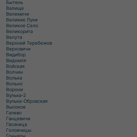
Бытень
Валище
Велемичи
Великие Луки
Великое Село
Великорита
Велута
Верхний Теребежов
Верховичи
Видибор
Видомля
Войская
Волчин
Волька
Вольно
Ворони
Вулька-2
Вулька-Обровская
Высокое
Галево
Ганцевичи
Гвозница
Головчицы
Гончары