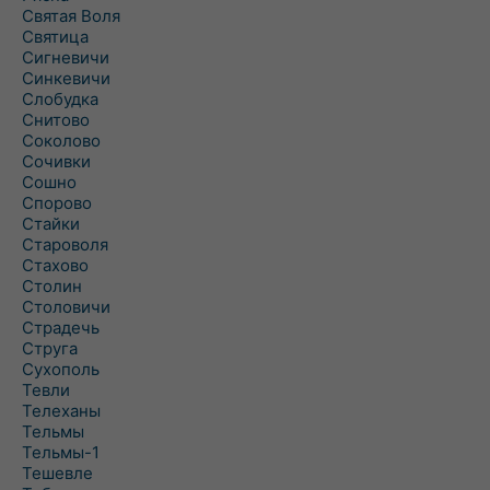
Святая Воля
Святица
Сигневичи
Синкевичи
Слобудка
Снитово
Соколово
Сочивки
Сошно
Спорово
Стайки
Староволя
Стахово
Столин
Столовичи
Страдечь
Струга
Сухополь
Тевли
Телеханы
Тельмы
Тельмы-1
Тешевле