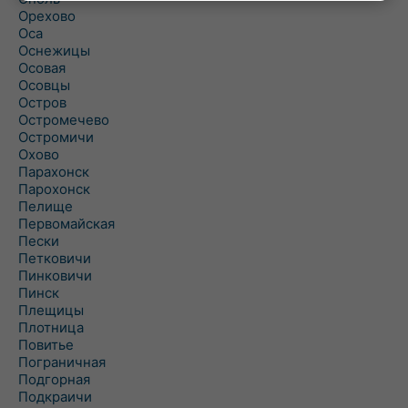
Орехово
Оса
Оснежицы
Осовая
Осовцы
Остров
Остромечево
Остромичи
Охово
Парахонск
Парохонск
Пелище
Первомайская
Пески
Петковичи
Пинковичи
Пинск
Плещицы
Плотница
Повитье
Пограничная
Подгорная
Подкраичи