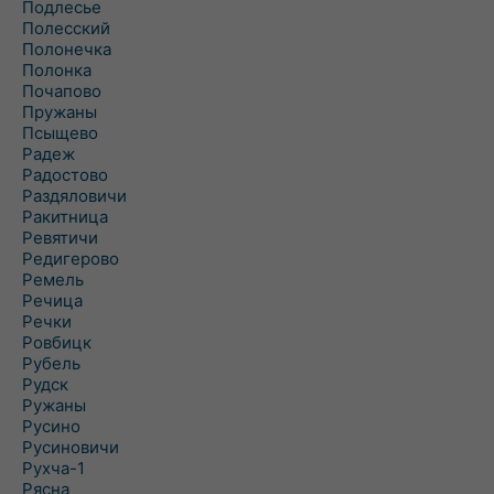
Подлесье
Полесский
Полонечка
Полонка
Почапово
Пружаны
Псыщево
Радеж
Радостово
Раздяловичи
Ракитница
Ревятичи
Редигерово
Ремель
Речица
Речки
Ровбицк
Рубель
Рудск
Ружаны
Русино
Русиновичи
Рухча-1
Рясна