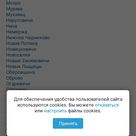
Мохро
Мурава
Мухавец
Нарутовичи
Нача
Немержа
Нижнее Чернихово
Новая Попина
Новицковичи
Новоселки
Новые Засимовичи
Новые Лыщицы
Оберовщина
Оброво
Огаревичи
Одрижин
Оздамичи
Для обеспечения удобства пользователей сайта
Озяты
используются cookies. Вы можете
отказаться
Олтуш
или
настроить
файлы cookies.
Ольманы
Ольпень
Принять
Ольшаны
Омельная
Ополь