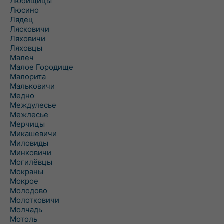
Любищицы
Люсино
Лядец
Лясковичи
Ляховичи
Ляховцы
Малеч
Малое Городище
Малорита
Мальковичи
Медно
Междулесье
Межлесье
Мерчицы
Микашевичи
Миловиды
Минковичи
Могилёвцы
Мокраны
Мокрое
Молодово
Молотковичи
Молчадь
Мотоль