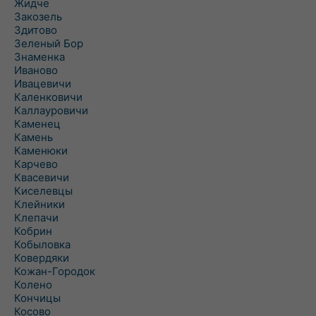
Жидче
Закозель
Здитово
Зеленый Бор
Знаменка
Иваново
Ивацевичи
Каленковичи
Каллауровичи
Каменец
Камень
Каменюки
Карчево
Квасевичи
Киселевцы
Клейники
Клепачи
Кобрин
Кобыловка
Ковердяки
Кожан-Городок
Колено
Кончицы
Косово