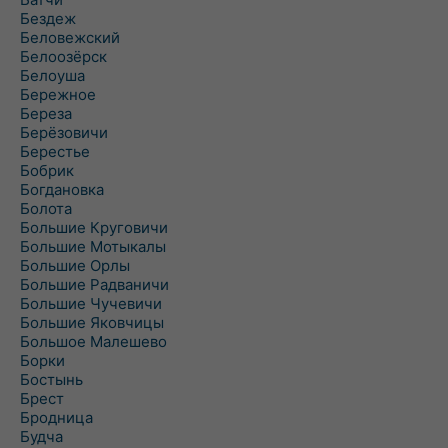
Бездеж
Беловежский
Белоозёрск
Белоуша
Бережное
Береза
Берёзовичи
Берестье
Бобрик
Богдановка
Болота
Большие Круговичи
Большие Мотыкалы
Большие Орлы
Большие Радваничи
Большие Чучевичи
Большие Яковчицы
Большое Малешево
Борки
Бостынь
Брест
Бродница
Будча