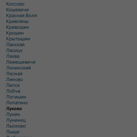
Коссово
Кошевичи
Красная Воля
Кривляны
Кривошин
Крошин
Крытышин
Ланская
Ласицк
Лахва
Лемешевичи
Ленинский
Лесная
Линово
Липск
Лобча
Логишин
Лопатино
Луково
Лунин
Лунинец
Лысково
Лыще