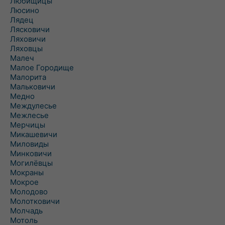
Любищицы
Люсино
Лядец
Лясковичи
Ляховичи
Ляховцы
Малеч
Малое Городище
Малорита
Мальковичи
Медно
Междулесье
Межлесье
Мерчицы
Микашевичи
Миловиды
Минковичи
Могилёвцы
Мокраны
Мокрое
Молодово
Молотковичи
Молчадь
Мотоль