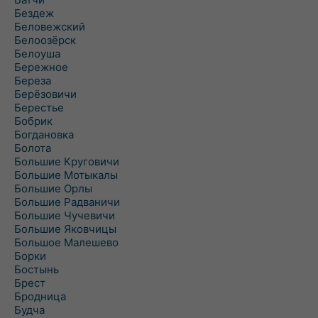
Бездеж
Беловежский
Белоозёрск
Белоуша
Бережное
Береза
Берёзовичи
Берестье
Бобрик
Богдановка
Болота
Большие Круговичи
Большие Мотыкалы
Большие Орлы
Большие Радваничи
Большие Чучевичи
Большие Яковчицы
Большое Малешево
Борки
Бостынь
Брест
Бродница
Будча