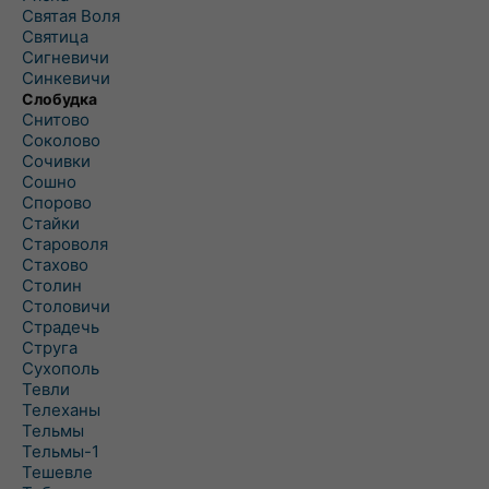
Святая Воля
Святица
Сигневичи
Синкевичи
Слобудка
Снитово
Соколово
Сочивки
Сошно
Спорово
Стайки
Староволя
Стахово
Столин
Столовичи
Страдечь
Струга
Сухополь
Тевли
Телеханы
Тельмы
Тельмы-1
Тешевле