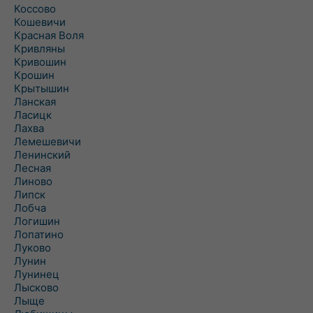
Коссово
Кошевичи
Красная Воля
Кривляны
Кривошин
Крошин
Крытышин
Ланская
Ласицк
Лахва
Лемешевичи
Ленинский
Лесная
Линово
Липск
Лобча
Логишин
Лопатино
Луково
Лунин
Лунинец
Лысково
Лыще