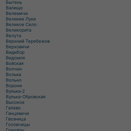
Бытень
Валище
Велемичи
Великие Луки
Великое Село
Великорита
Велута
Верхний Теребежов
Верховичи
Видибор
Видомля
Войская
Волчин
Волька
Вольно
Ворони
Вулька-2
Вулька-Обровская
Высокое
Галево
Ганцевичи
Гвозница
Головчицы
Гончары