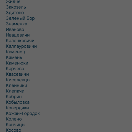
Жидче
Закозель
Здитово
Зеленый Бор
Знаменка
Иваново
Ивацевичи
Каленковичи
Каллауровичи
Каменец
Камень
Каменюки
Карчево
Квасевичи
Киселевцы
Клейники
Клепачи
Кобрин
Кобыловка
Ковердяки
Кожан-Городок
Колено
Кончицы
Косово