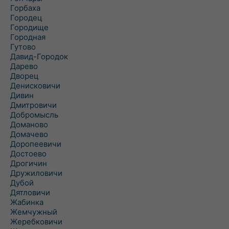
Горбаха
Городец
Городище
Городная
Гутово
Давид-Городок
Дарево
Дворец
Денисковичи
Дивин
Дмитровичи
Добромысль
Доманово
Домачево
Доропеевичи
Достоево
Дрогичин
Дружиловичи
Дубой
Дятловичи
Жабинка
Жемчужный
Жеребковичи