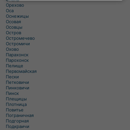
Орехово
Оса
Оснежицы
Осовая
Осовцы
Остров
Остромечево
Остромичи
Охово
Парахонск
Парохонск
Пелище
Первомайская
Пески
Петковичи
Пинковичи
Пинск
Плещицы
Плотница
Повитье
Пограничная
Подгорная
Подкраичи