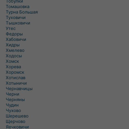
Тобулки
Томашовка
Турна Большая
Туховичи
Тышковичи
Утес
Федоры
Хабовичи
Хидры
Хмелево
Ходосы
Хомск
Хорева
Хоромск
Хотислав
Хотыничи
Чернавчицы
Черни
Черняны
Чудин
Чухово
Шерешево
Щерчово
Яечковичи