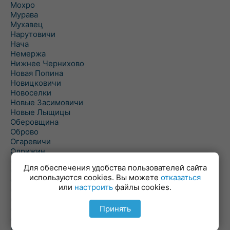
Мохро
Мурава
Мухавец
Нарутовичи
Нача
Немержа
Нижнее Чернихово
Новая Попина
Новицковичи
Новоселки
Новые Засимовичи
Новые Лыщицы
Оберовщина
Оброво
Огаревичи
Одрижин
Оздамичи
Для обеспечения удобства пользователей сайта
Озяты
используются cookies. Вы можете
отказаться
Олтуш
или
настроить
файлы cookies.
Ольманы
Ольпень
Принять
Ольшаны
Омельная
Ополь