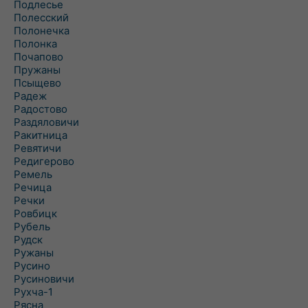
Подлесье
Полесский
Полонечка
Полонка
Почапово
Пружаны
Псыщево
Радеж
Радостово
Раздяловичи
Ракитница
Ревятичи
Редигерово
Ремель
Речица
Речки
Ровбицк
Рубель
Рудск
Ружаны
Русино
Русиновичи
Рухча-1
Рясна