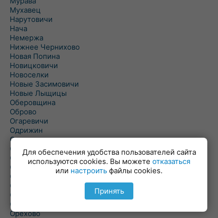
Мурава
Мухавец
Нарутовичи
Нача
Немержа
Нижнее Чернихово
Новая Попина
Новицковичи
Новоселки
Новые Засимовичи
Новые Лыщицы
Оберовщина
Оброво
Огаревичи
Одрижин
Оздамичи
Озяты
Для обеспечения удобства пользователей сайта
Олтуш
используются cookies. Вы можете
отказаться
Ольманы
или
настроить
файлы cookies.
Ольпень
Ольшаны
Принять
Омельная
Ополь
Орехово