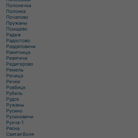
Полонечка
Полонка
Почапово
Пружаны
Псыщево
Радеж
Радостово
Раздяловичи
Ракитница
Ревятичи
Редигерово
Ремель
Речица
Речки
Ровбицк
Рубель
Рудск
Ружаны
Русино
Русиновичи
Рухча-1
Рясна
Святая Воля