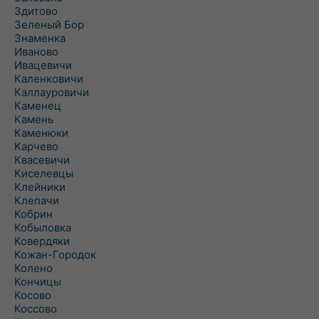
Здитово
Зеленый Бор
Знаменка
Иваново
Ивацевичи
Каленковичи
Каллауровичи
Каменец
Камень
Каменюки
Карчево
Квасевичи
Киселевцы
Клейники
Клепачи
Кобрин
Кобыловка
Ковердяки
Кожан-Городок
Колено
Кончицы
Косово
Коссово