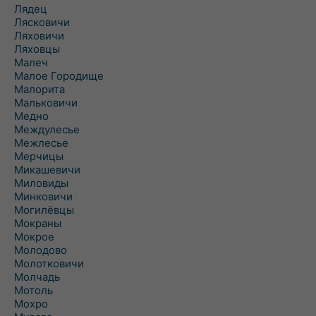
Лядец
Лясковичи
Ляховичи
Ляховцы
Малеч
Малое Городище
Малорита
Мальковичи
Медно
Междулесье
Межлесье
Мерчицы
Микашевичи
Миловиды
Минковичи
Могилёвцы
Мокраны
Мокрое
Молодово
Молотковичи
Молчадь
Мотоль
Мохро