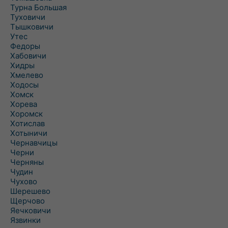
Турна Большая
Туховичи
Тышковичи
Утес
Федоры
Хабовичи
Хидры
Хмелево
Ходосы
Хомск
Хорева
Хоромск
Хотислав
Хотыничи
Чернавчицы
Черни
Черняны
Чудин
Чухово
Шерешево
Щерчово
Яечковичи
Язвинки