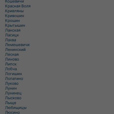
Кошевичи
Красная Воля
Кривляны
Кривошин
Крошин
Крытышин
Ланская
Ласицк
Лахва
Лемешевичи
Ленинский
Лесная
Линово
Липск
Лобча
Логишин
Лопатино
Луково
Лунин
Лунинец
Лысково
Лыще
Любищицы
Люсино