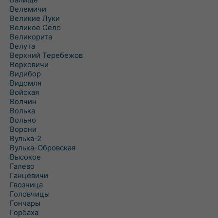
Велемичи
Великие Луки
Великое Село
Великорита
Велута
Верхний Теребежов
Верховичи
Видибор
Видомля
Войская
Волчин
Волька
Вольно
Ворони
Вулька-2
Вулька-Обровская
Высокое
Галево
Ганцевичи
Гвозница
Головчицы
Гончары
Горбаха