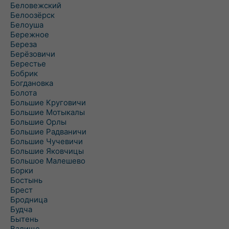
Беловежский
Белоозёрск
Белоуша
Бережное
Береза
Берёзовичи
Берестье
Бобрик
Богдановка
Болота
Большие Круговичи
Большие Мотыкалы
Большие Орлы
Большие Радваничи
Большие Чучевичи
Большие Яковчицы
Большое Малешево
Борки
Бостынь
Брест
Бродница
Будча
Бытень
Валище