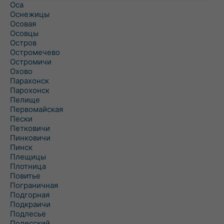
Оса
Оснежицы
Осовая
Осовцы
Остров
Остромечево
Остромичи
Охово
Парахонск
Парохонск
Пелище
Первомайская
Пески
Петковичи
Пинковичи
Пинск
Плещицы
Плотница
Повитье
Пограничная
Подгорная
Подкраичи
Подлесье
Полесский