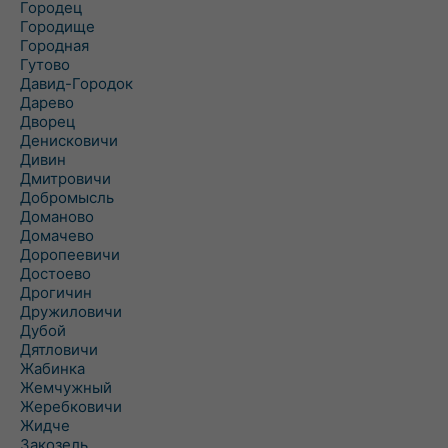
Городец
Городище
Городная
Гутово
Давид-Городок
Дарево
Дворец
Денисковичи
Дивин
Дмитровичи
Добромысль
Доманово
Домачево
Доропеевичи
Достоево
Дрогичин
Дружиловичи
Дубой
Дятловичи
Жабинка
Жемчужный
Жеребковичи
Жидче
Закозель