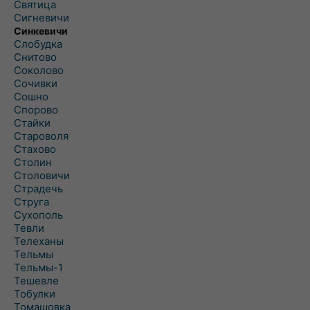
Святица
Сигневичи
Синкевичи
Слобудка
Снитово
Соколово
Сочивки
Сошно
Спорово
Стайки
Староволя
Стахово
Столин
Столовичи
Страдечь
Струга
Сухополь
Тевли
Телеханы
Тельмы
Тельмы-1
Тешевле
Тобулки
Томашовка