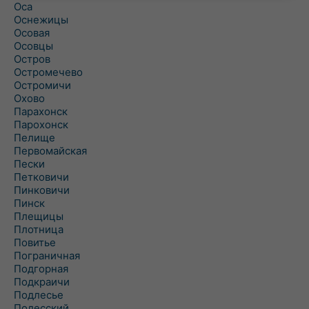
Оса
Оснежицы
Осовая
Осовцы
Остров
Остромечево
Остромичи
Охово
Парахонск
Парохонск
Пелище
Первомайская
Пески
Петковичи
Пинковичи
Пинск
Плещицы
Плотница
Повитье
Пограничная
Подгорная
Подкраичи
Подлесье
Полесский