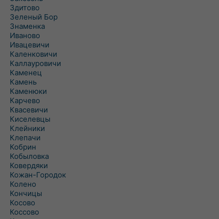
Здитово
Зеленый Бор
Знаменка
Иваново
Ивацевичи
Каленковичи
Каллауровичи
Каменец
Камень
Каменюки
Карчево
Квасевичи
Киселевцы
Клейники
Клепачи
Кобрин
Кобыловка
Ковердяки
Кожан-Городок
Колено
Кончицы
Косово
Коссово