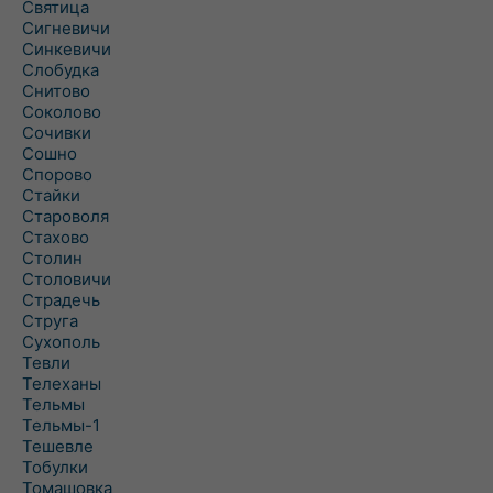
Святица
Сигневичи
Синкевичи
Слобудка
Снитово
Соколово
Сочивки
Сошно
Спорово
Стайки
Староволя
Стахово
Столин
Столовичи
Страдечь
Струга
Сухополь
Тевли
Телеханы
Тельмы
Тельмы-1
Тешевле
Тобулки
Томашовка