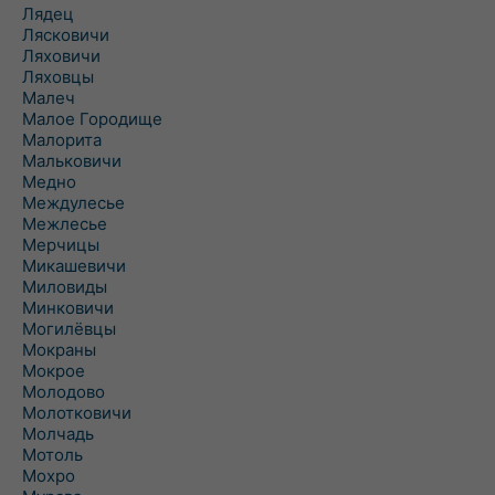
Лядец
Лясковичи
Ляховичи
Ляховцы
Малеч
Малое Городище
Малорита
Мальковичи
Медно
Междулесье
Межлесье
Мерчицы
Микашевичи
Миловиды
Минковичи
Могилёвцы
Мокраны
Мокрое
Молодово
Молотковичи
Молчадь
Мотоль
Мохро