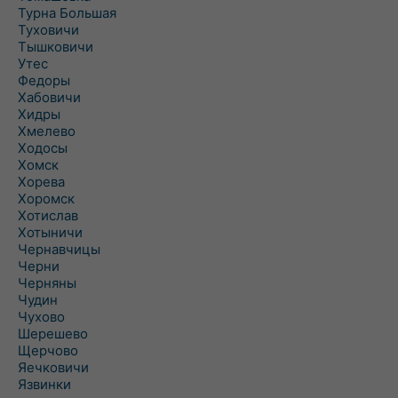
Турна Большая
Туховичи
Тышковичи
Утес
Федоры
Хабовичи
Хидры
Хмелево
Ходосы
Хомск
Хорева
Хоромск
Хотислав
Хотыничи
Чернавчицы
Черни
Черняны
Чудин
Чухово
Шерешево
Щерчово
Яечковичи
Язвинки