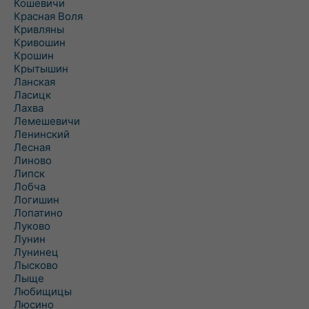
Кошевичи
Красная Воля
Кривляны
Кривошин
Крошин
Крытышин
Ланская
Ласицк
Лахва
Лемешевичи
Ленинский
Лесная
Линово
Липск
Лобча
Логишин
Лопатино
Луково
Лунин
Лунинец
Лысково
Лыще
Любищицы
Люсино