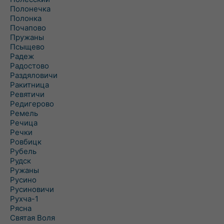
Полонечка
Полонка
Почапово
Пружаны
Псыщево
Радеж
Радостово
Раздяловичи
Ракитница
Ревятичи
Редигерово
Ремель
Речица
Речки
Ровбицк
Рубель
Рудск
Ружаны
Русино
Русиновичи
Рухча-1
Рясна
Святая Воля