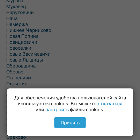
Мурава
Мухавец
Нарутовичи
Нача
Немержа
Нижнее Чернихово
Новая Попина
Новицковичи
Новоселки
Новые Засимовичи
Новые Лыщицы
Оберовщина
Оброво
Огаревичи
Одрижин
Оздамичи
Озяты
Для обеспечения удобства пользователей сайта
Олтуш
используются cookies. Вы можете
отказаться
Ольманы
или
настроить
файлы cookies.
Ольпень
Ольшаны
Принять
Омельная
Ополь
Орехово