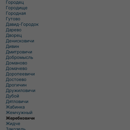
Городец
Городище
Городная
Гутово
Давид-Городок
Дарево
Дворец
Денисковичи
Дивин
Дмитровичи
Добромысль
Доманово
Домачево
Доропеевичи
Достоево
Дрогичин
Дружиловичи
Дубой
Дятловичи
Жабинка
Жемчужный
Жеребковичи
Жидче
Закозель