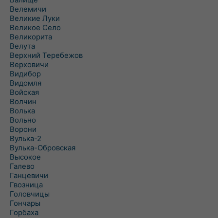
Велемичи
Великие Луки
Великое Село
Великорита
Велута
Верхний Теребежов
Верховичи
Видибор
Видомля
Войская
Волчин
Волька
Вольно
Ворони
Вулька-2
Вулька-Обровская
Высокое
Галево
Ганцевичи
Гвозница
Головчицы
Гончары
Горбаха