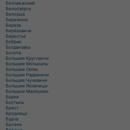
Беловежский
Белоозёрск
Белоуша
Бережное
Береза
Берёзовичи
Берестье
Бобрик
Богдановка
Болота
Большие Круговичи
Большие Мотыкалы
Большие Орлы
Большие Радваничи
Большие Чучевичи
Большие Яковчицы
Большое Малешево
Борки
Бостынь
Брест
Бродница
Будча
Бытень
Валище