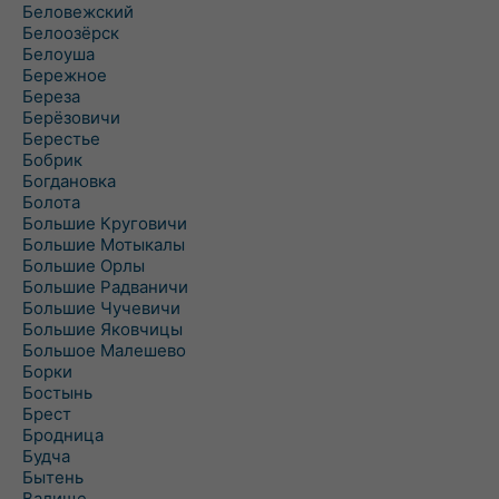
Беловежский
Белоозёрск
Белоуша
Бережное
Береза
Берёзовичи
Берестье
Бобрик
Богдановка
Болота
Большие Круговичи
Большие Мотыкалы
Большие Орлы
Большие Радваничи
Большие Чучевичи
Большие Яковчицы
Большое Малешево
Борки
Бостынь
Брест
Бродница
Будча
Бытень
Валище