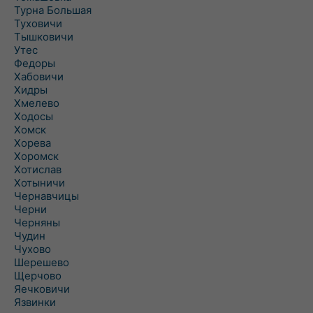
Турна Большая
Туховичи
Тышковичи
Утес
Федоры
Хабовичи
Хидры
Хмелево
Ходосы
Хомск
Хорева
Хоромск
Хотислав
Хотыничи
Чернавчицы
Черни
Черняны
Чудин
Чухово
Шерешево
Щерчово
Яечковичи
Язвинки