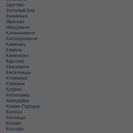
Здитово
Зеленый Бор
Знаменка
Иваново
Ивацевичи
Каленковичи
Каллауровичи
Каменец
Камень
Каменюки
Карчево
Квасевичи
Киселевцы
Клейники
Клепачи
Кобрин
Кобыловка
Ковердяки
Кожан-Городок
Колено
Кончицы
Косово
Коссово