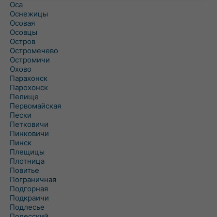
Оса
Оснежицы
Осовая
Осовцы
Остров
Остромечево
Остромичи
Охово
Парахонск
Парохонск
Пелище
Первомайская
Пески
Петковичи
Пинковичи
Пинск
Плещицы
Плотница
Повитье
Пограничная
Подгорная
Подкраичи
Подлесье
Полесский