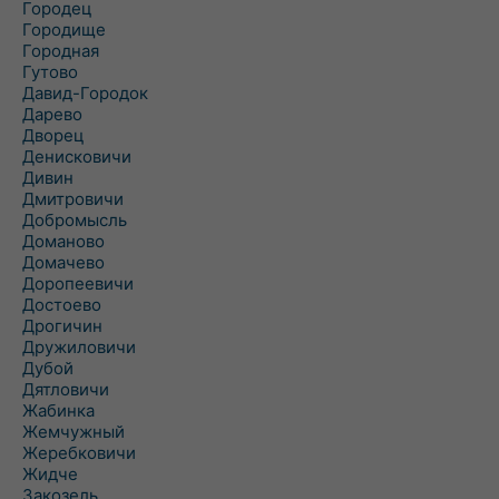
Городец
Городище
Городная
Гутово
Давид-Городок
Дарево
Дворец
Денисковичи
Дивин
Дмитровичи
Добромысль
Доманово
Домачево
Доропеевичи
Достоево
Дрогичин
Дружиловичи
Дубой
Дятловичи
Жабинка
Жемчужный
Жеребковичи
Жидче
Закозель