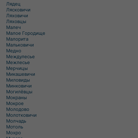
Лядец
Лясковичи
Ляховичи
Ляховцы
Малеч
Малое Городище
Малорита
Мальковичи
Медно
Междулесье
Межлесье
Мерчицы
Микашевичи
Миловиды
Минковичи
Могилёвцы
Мокраны
Мокрое
Молодово
Молотковичи
Молчадь
Мотоль
Мохро