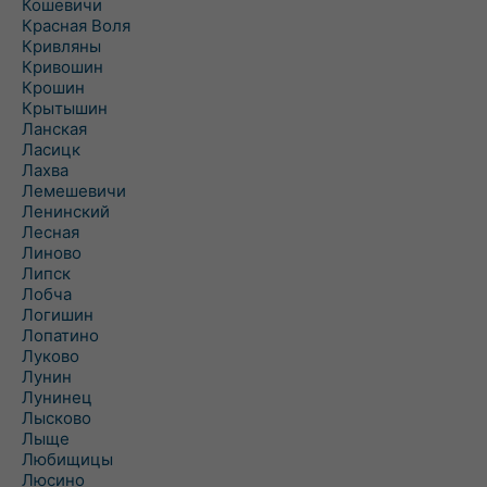
Кошевичи
Красная Воля
Кривляны
Кривошин
Крошин
Крытышин
Ланская
Ласицк
Лахва
Лемешевичи
Ленинский
Лесная
Линово
Липск
Лобча
Логишин
Лопатино
Луково
Лунин
Лунинец
Лысково
Лыще
Любищицы
Люсино