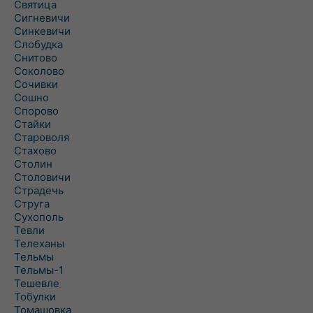
Святица
Сигневичи
Синкевичи
Слобудка
Снитово
Соколово
Сочивки
Сошно
Спорово
Стайки
Староволя
Стахово
Столин
Столовичи
Страдечь
Струга
Сухополь
Тевли
Телеханы
Тельмы
Тельмы-1
Тешевле
Тобулки
Томашовка