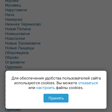
Мурава
Мухавец
Нарутовичи
Нача
Немержа
Нижнее Чернихово
Новая Попина
Новицковичи
Новоселки
Новые Засимовичи
Новые Лыщицы
Оберовщина
Оброво
Огаревичи
Одрижин
Оздамичи
Озяты
Для обеспечения удобства пользователей сайта
Олтуш
используются cookies. Вы можете
отказаться
Ольманы
или
настроить
файлы cookies.
Ольпень
Ольшаны
Принять
Омельная
Ополь
Орехово