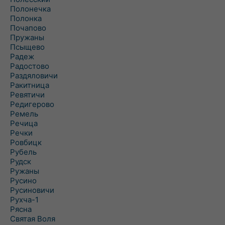
Полонечка
Полонка
Почапово
Пружаны
Псыщево
Радеж
Радостово
Раздяловичи
Ракитница
Ревятичи
Редигерово
Ремель
Речица
Речки
Ровбицк
Рубель
Рудск
Ружаны
Русино
Русиновичи
Рухча-1
Рясна
Святая Воля