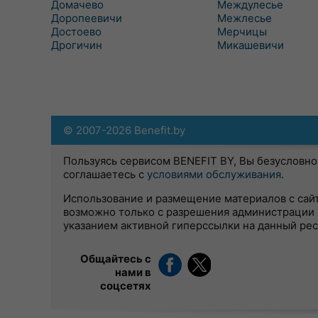
Домачево
Междулесье
Доропеевичи
Межлесье
Достоево
Мерчицы
Дрогичин
Микашевичи
© 2007-2026 Benefit.by
Пользуясь сервисом BENEFIT BY, Вы безусловно
соглашаетесь с
условиями обслуживания
.
Использование и размещение материалов с сай
возможно только с разрешения администрации 
указанием активной гиперссылки на данный ре
Общайтесь с
нами в
соцсетях