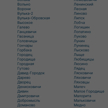
Вольно
Ленинский
Ворони
Лесная
Вулька-2
Линово
Вулька-Обровская
Липск
Высокое
Лобча
Галево
Логишин
Ганцевичи
Лопатино
Гвозница
Луково
Головчицы
Лунин
Гончары
Лунинец
Горбаха
Лысково
Городец
Лыще
Городище
Любищицы
Городная
Люсино
Гутово
Лядец
Давид-Городок
Лясковичи
Дарево
Ляховичи
Дворец
Ляховцы
Денисковичи
Малеч
Дивин
Малое Городище
Дмитровичи
Малорита
Добромысль
Мальковичи
Доманово
Медно