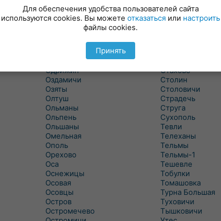
Новицковичи
Снитово
Для обеспечения удобства пользователей сайта
Новоселки
Соколово
используются cookies. Вы можете
отказаться
или
настроить
Новые Засимовичи
Сочивки
файлы cookies.
Новые Лыщицы
Сошно
Оберовщина
Спорово
Принять
Оброво
Стайки
Огаревичи
Староволя
Одрижин
Стахово
Оздамичи
Столин
Озяты
Столовичи
Олтуш
Страдечь
Ольманы
Струга
Ольпень
Сухополь
Ольшаны
Тевли
Омельная
Телеханы
Ополь
Тельмы
Орехово
Тельмы-1
Оса
Тешевле
Оснежицы
Тобулки
Осовая
Томашовка
Осовцы
Турна Большая
Остров
Туховичи
Остромечево
Тышковичи
Остромичи
Утес