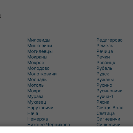
а
Миловиды
Редигерово
Минковичи
Ремель
Могилёвцы
Речица
Мокраны
Речки
Мокрое
Ровбицк
Молодово
Рубель
Молотковичи
Рудск
Молчадь
Ружаны
Мотоль
Русино
Мохро
Русиновичи
Мурава
Рухча-1
Мухавец
Рясна
Нарутовичи
Святая Воля
Нача
Святица
Немержа
Сигневичи
Нижнее Чернихово
Синкевичи
Новая Попина
Слобудка