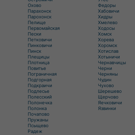
Охово
Федоры
Парахонск
Хабовичи
Парохонск
Хидры
Пелище
Хмелево
Первомайская
Ходосы
Пески
Хомск
Петковичи
Хорева
Пинковичи
Хоромск
Пинск
Хотислав
Плещицы
Хотыничи
Плотница
Чернавчицы
Повитье
Черни
Пограничная
Черняны
Подгорная
Чудин
Подкраичи
Чухово
Подлесье
Шерешево
Полесский
Щерчово
Полонечка
Яечковичи
Полонка
Язвинки
Почапово
Пружаны
Псыщево
Радеж