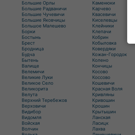
Большие Орлы
Каменюки
Большие Радваничи
Карчево
Большие Чучевичи
Квасевичи
Большие Яковчицы
Киселевцы
Большое Малешево
Клейники
Борки
Клепачи
Бостынь
Кобрин
Брест
Кобыловка
Бродница
Ковердяки
Будча
Кожан-Городок
Бытень
Колено
Валище
Кончицы
Велемичи
Косово
Великие Луки
Коссово
Великое Село
Кошевичи
Великорита
Красная Воля
Велута
Кривляны
Верхний Теребежов
Кривошин
Верховичи
Крошин
Видибор
Крытышин
Видомля
Ланская
Войская
Ласицк
Волчин
Лахва
Волька
Лемешевичи