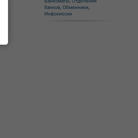
Банкоматы
,
Отделения
банков
,
Обменники
,
Инфокиоски