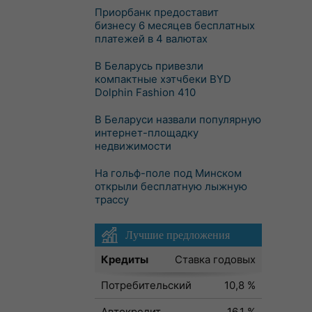
Приорбанк предоставит
бизнесу 6 месяцев бесплатных
платежей в 4 валютах
В Беларусь привезли
компактные хэтчбеки BYD
Dolphin Fashion 410
В Беларуси назвали популярную
интернет-площадку
недвижимости
На гольф-поле под Минском
открыли бесплатную лыжную
трассу
Лучшие предложения
Кредиты
Ставка годовых
Потребительский
10,8 %
Автокредит
16,1 %