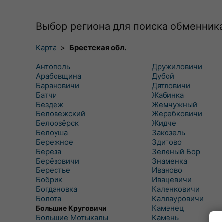
Выбор региона для поиска обменник
Карта
>
Брестская обл.
Антополь
Дружиловичи
Арабовщина
Дубой
Барановичи
Дятловичи
Батчи
Жабинка
Бездеж
Жемчужный
Беловежский
Жеребковичи
Белоозёрск
Жидче
Белоуша
Закозель
Бережное
Здитово
Береза
Зеленый Бор
Берёзовичи
Знаменка
Берестье
Иваново
Бобрик
Ивацевичи
Богдановка
Каленковичи
Болота
Каллауровичи
Каменец
Большие Круговичи
Большие Мотыкалы
Камень