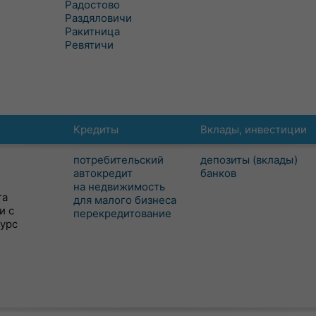
Радостово
Раздяловичи
Ракитница
Ревятичи
Кредиты
Вклады, инвестиции
потребительский
депозиты (вклады)
автокредит
банков
на недвижимость
та
для малого бизнеса
и с
перекредитование
сурс