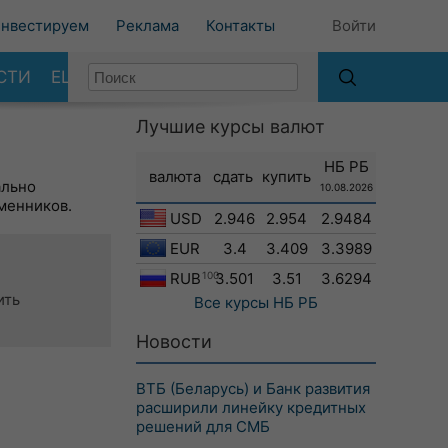
нвестируем
Реклама
Контакты
Войти
СТИ
ЕЩЕ
Лучшие курсы валют
НБ РБ
валюта
сдать
купить
ально
10.08.2026
менников.
USD
2.946
2.954
2.9484
EUR
3.4
3.409
3.3989
RUB
100
3.501
3.51
3.6294
ить
Все курсы
НБ РБ
Новости
ВТБ (Беларусь) и Банк развития
расширили линейку кредитных
решений для СМБ