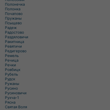
Полонечка
Полонка
Почапово
Пружаны
Псыщево
Радеж
Радостово
Раздяловичи
Ракитница
Ревятичи
Редигерово
Ремель
Речица
Речки
Ровбицк
Рубель
Рудск
Ружаны
Русино
Русиновичи
Рухча-1
Рясна
Святая Воля