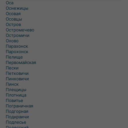
Оса
Оснежицы
Осовая
Осовцы
Остров
Остромечево
Остромичи
Охово
Парахонск
Парохонск
Пелище
Первомайская
Пески
Петковичи
Пинковичи
Пинск
Плещицы
Плотница
Повитье
Пограничная
Подгорная
Подкраичи
Подлесье
Полесский