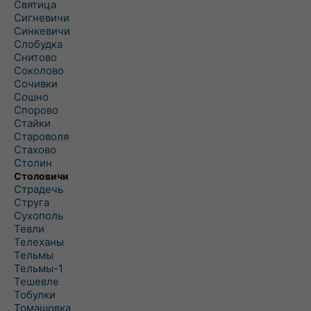
Святица
Сигневичи
Синкевичи
Слобудка
Снитово
Соколово
Сочивки
Сошно
Спорово
Стайки
Староволя
Стахово
Столин
Столовичи
Страдечь
Струга
Сухополь
Тевли
Телеханы
Тельмы
Тельмы-1
Тешевле
Тобулки
Томашовка