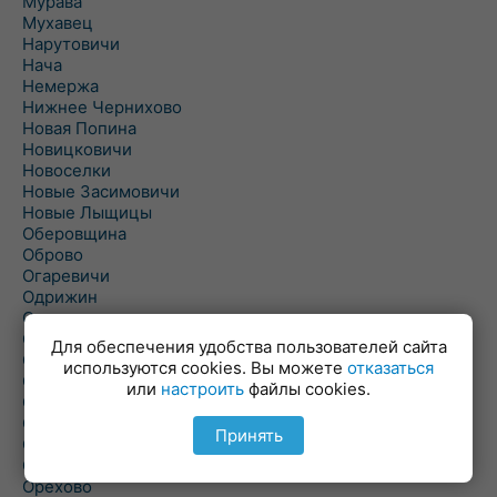
Мурава
Мухавец
Нарутовичи
Нача
Немержа
Нижнее Чернихово
Новая Попина
Новицковичи
Новоселки
Новые Засимовичи
Новые Лыщицы
Оберовщина
Оброво
Огаревичи
Одрижин
Оздамичи
Озяты
Для обеспечения удобства пользователей сайта
Олтуш
используются cookies. Вы можете
отказаться
Ольманы
или
настроить
файлы cookies.
Ольпень
Ольшаны
Принять
Омельная
Ополь
Орехово