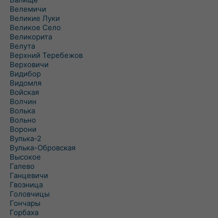
Велемичи
Великие Луки
Великое Село
Великорита
Велута
Верхний Теребежов
Верховичи
Видибор
Видомля
Войская
Волчин
Волька
Вольно
Ворони
Вулька-2
Вулька-Обровская
Высокое
Галево
Ганцевичи
Гвозница
Головчицы
Гончары
Горбаха