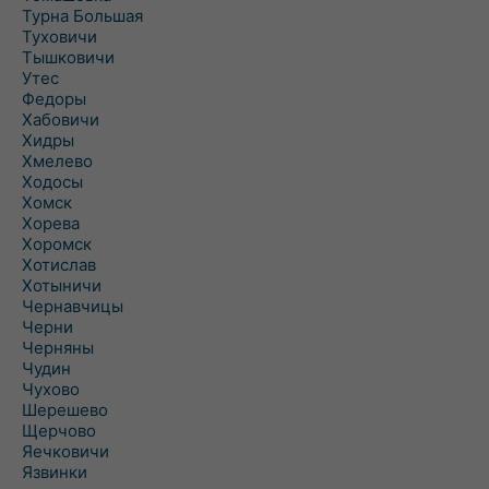
Турна Большая
Туховичи
Тышковичи
Утес
Федоры
Хабовичи
Хидры
Хмелево
Ходосы
Хомск
Хорева
Хоромск
Хотислав
Хотыничи
Чернавчицы
Черни
Черняны
Чудин
Чухово
Шерешево
Щерчово
Яечковичи
Язвинки