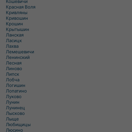
Кошевичи
Красная Воля
Кривляны
Кривошин
Крошин
Крытышин
Ланская
Ласицк
Лахва
Лемешевичи
Ленинский
Лесная
Линово
Липск
Лобча
Логишин
Лопатино
Луково
Лунин
Лунинец
Лысково
Лыще
Любищицы
Люсино