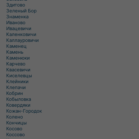
Здитово
Зеленый Бор
Знаменка
Иваново
Ивацевичи
Каленковичи
Каллауровичи
Каменец
Камень
Каменюки
Карчево
Квасевичи
Киселевцы
Клейники
Клепачи
Кобрин
Кобыловка
Ковердяки
Кожан-Городок
Колено
Кончицы
Косово
Коссово