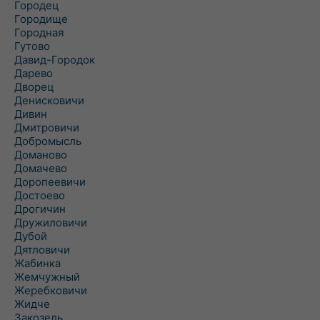
Городец
Городище
Городная
Гутово
Давид-Городок
Дарево
Дворец
Денисковичи
Дивин
Дмитровичи
Добромысль
Доманово
Домачево
Доропеевичи
Достоево
Дрогичин
Дружиловичи
Дубой
Дятловичи
Жабинка
Жемчужный
Жеребковичи
Жидче
Закозель