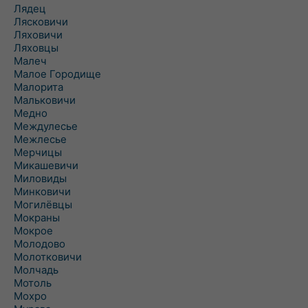
Лядец
Лясковичи
Ляховичи
Ляховцы
Малеч
Малое Городище
Малорита
Мальковичи
Медно
Междулесье
Межлесье
Мерчицы
Микашевичи
Миловиды
Минковичи
Могилёвцы
Мокраны
Мокрое
Молодово
Молотковичи
Молчадь
Мотоль
Мохро