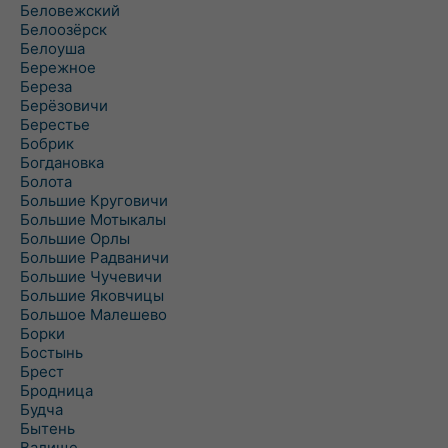
Беловежский
Белоозёрск
Белоуша
Бережное
Береза
Берёзовичи
Берестье
Бобрик
Богдановка
Болота
Большие Круговичи
Большие Мотыкалы
Большие Орлы
Большие Радваничи
Большие Чучевичи
Большие Яковчицы
Большое Малешево
Борки
Бостынь
Брест
Бродница
Будча
Бытень
Валище