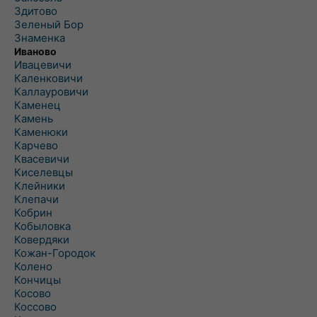
Здитово
Зеленый Бор
Знаменка
Иваново
Ивацевичи
Каленковичи
Каллауровичи
Каменец
Камень
Каменюки
Карчево
Квасевичи
Киселевцы
Клейники
Клепачи
Кобрин
Кобыловка
Ковердяки
Кожан-Городок
Колено
Кончицы
Косово
Коссово