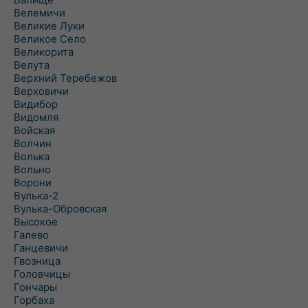
Велемичи
Великие Луки
Великое Село
Великорита
Велута
Верхний Теребежов
Верховичи
Видибор
Видомля
Войская
Волчин
Волька
Вольно
Ворони
Вулька-2
Вулька-Обровская
Высокое
Галево
Ганцевичи
Гвозница
Головчицы
Гончары
Горбаха