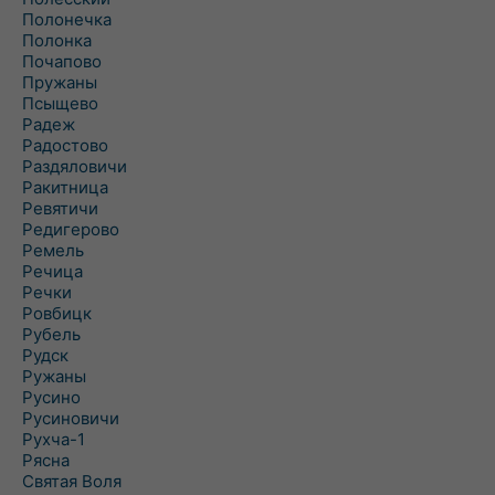
Полонечка
Полонка
Почапово
Пружаны
Псыщево
Радеж
Радостово
Раздяловичи
Ракитница
Ревятичи
Редигерово
Ремель
Речица
Речки
Ровбицк
Рубель
Рудск
Ружаны
Русино
Русиновичи
Рухча-1
Рясна
Святая Воля