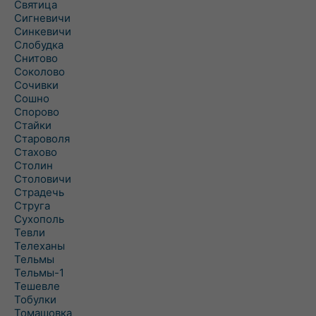
Святица
Сигневичи
Синкевичи
Слобудка
Снитово
Соколово
Сочивки
Сошно
Спорово
Стайки
Староволя
Стахово
Столин
Столовичи
Страдечь
Струга
Сухополь
Тевли
Телеханы
Тельмы
Тельмы-1
Тешевле
Тобулки
Томашовка