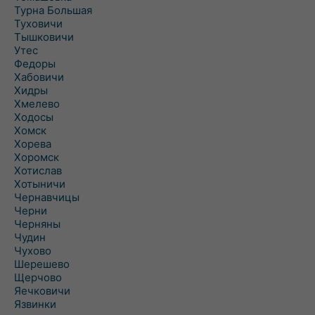
Турна Большая
Туховичи
Тышковичи
Утес
Федоры
Хабовичи
Хидры
Хмелево
Ходосы
Хомск
Хорева
Хоромск
Хотислав
Хотыничи
Чернавчицы
Черни
Черняны
Чудин
Чухово
Шерешево
Щерчово
Яечковичи
Язвинки