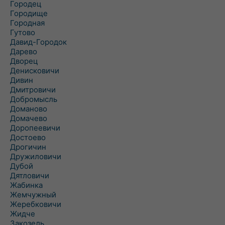
Городец
Городище
Городная
Гутово
Давид-Городок
Дарево
Дворец
Денисковичи
Дивин
Дмитровичи
Добромысль
Доманово
Домачево
Доропеевичи
Достоево
Дрогичин
Дружиловичи
Дубой
Дятловичи
Жабинка
Жемчужный
Жеребковичи
Жидче
Закозель