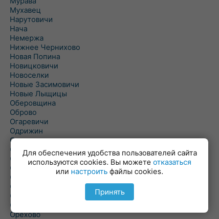
Мурава
Мухавец
Нарутовичи
Нача
Немержа
Нижнее Чернихово
Новая Попина
Новицковичи
Новоселки
Новые Засимовичи
Новые Лыщицы
Оберовщина
Оброво
Огаревичи
Одрижин
Оздамичи
Озяты
Для обеспечения удобства пользователей сайта
Олтуш
используются cookies. Вы можете
отказаться
Ольманы
или
настроить
файлы cookies.
Ольпень
Ольшаны
Принять
Омельная
Ополь
Орехово