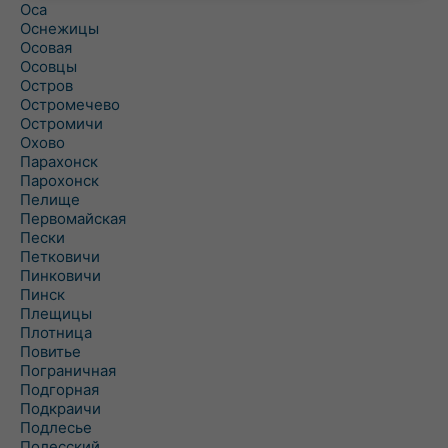
Оса
Оснежицы
Осовая
Осовцы
Остров
Остромечево
Остромичи
Охово
Парахонск
Парохонск
Пелище
Первомайская
Пески
Петковичи
Пинковичи
Пинск
Плещицы
Плотница
Повитье
Пограничная
Подгорная
Подкраичи
Подлесье
Полесский