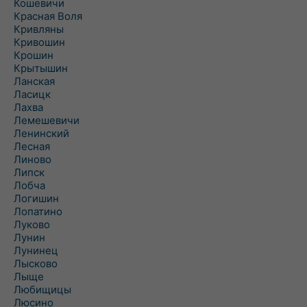
Кошевичи
Красная Воля
Кривляны
Кривошин
Крошин
Крытышин
Ланская
Ласицк
Лахва
Лемешевичи
Ленинский
Лесная
Линово
Липск
Лобча
Логишин
Лопатино
Луково
Лунин
Лунинец
Лысково
Лыще
Любищицы
Люсино