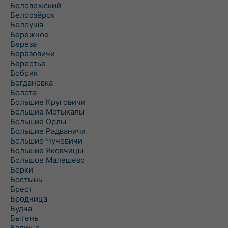
Беловежский
Белоозёрск
Белоуша
Бережное
Береза
Берёзовичи
Берестье
Бобрик
Богдановка
Болота
Большие Круговичи
Большие Мотыкалы
Большие Орлы
Большие Радваничи
Большие Чучевичи
Большие Яковчицы
Большое Малешево
Борки
Бостынь
Брест
Бродница
Будча
Бытень
Валище