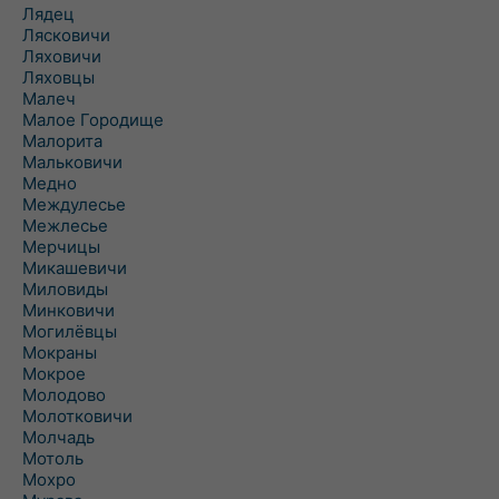
Лядец
Лясковичи
Ляховичи
Ляховцы
Малеч
Малое Городище
Малорита
Мальковичи
Медно
Междулесье
Межлесье
Мерчицы
Микашевичи
Миловиды
Минковичи
Могилёвцы
Мокраны
Мокрое
Молодово
Молотковичи
Молчадь
Мотоль
Мохро