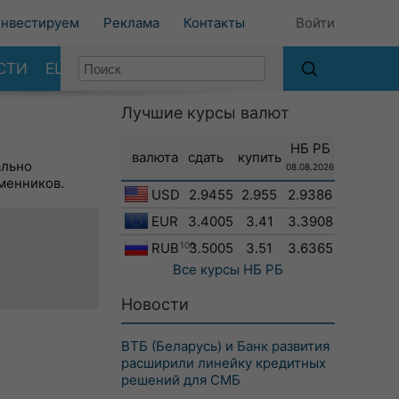
нвестируем
Реклама
Контакты
Войти
СТИ
ЕЩЕ
Лучшие курсы валют
НБ РБ
валюта
сдать
купить
ально
08.08.2026
менников.
USD
2.9455
2.955
2.9386
EUR
3.4005
3.41
3.3908
RUB
100
3.5005
3.51
3.6365
Все курсы
НБ РБ
Новости
ВТБ (Беларусь) и Банк развития
расширили линейку кредитных
решений для СМБ