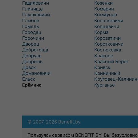
Гадиловичи
Козенки
Глинище
Комарин
Глушковичи
Коммунар
Глыбов
Копаткевичи
Гомель
Копцевичи
Городец
Корма
Горочичи
Короватичи
Дворец
Коротковичи
Доброгоща
Костюковка
Добруш
Красное
Добрынь
Красный Берег
Довск
Кривск
Домановичи
Криничный
Ельск
Круговец-Калинин
Курганье
Ерёмино
© 2007-2026 Benefit.by
Пользуясь сервисом BENEFIT BY, Вы безусловно