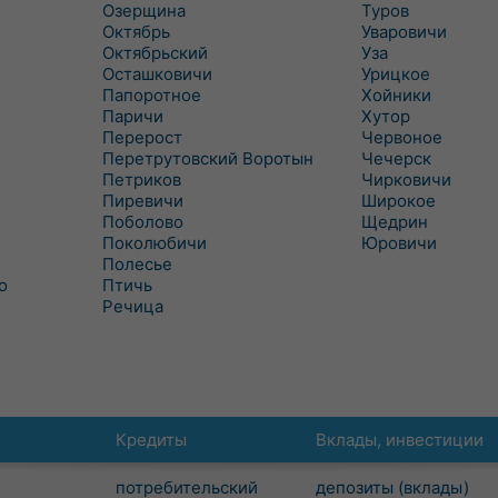
Озерщина
Туров
Октябрь
Уваровичи
Октябрьский
Уза
Осташковичи
Урицкое
Папоротное
Хойники
Паричи
Хутор
Перерост
Червоное
Перетрутовский Воротын
Чечерск
Петриков
Чирковичи
Пиревичи
Широкое
Поболово
Щедрин
Поколюбичи
Юровичи
Полесье
о
Птичь
Речица
Кредиты
Вклады, инвестиции
потребительский
депозиты (вклады)