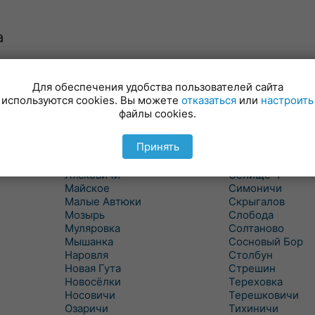
а
Для обеспечения удобства пользователей сайта
Куритичи
Ровенская Слоб
используются cookies. Вы можете
отказаться
или
настроить
Лельчицы
Рогачев
файлы cookies.
Липов
Рогинь
Лиски
Рудня
Принять
Лоев
Савичи
Лукский
Светлогорск
Лясковичи
Селище-1
Майское
Симоничи
Малые Автюки
Скрыгалов
Мозырь
Слобода
Муляровка
Солтаново
Мышанка
Сосновый Бор
Наровля
Столбун
Новая Гута
Стрешин
Новосёлки
Тереховка
Носовичи
Терешковичи
Озаричи
Тихиничи