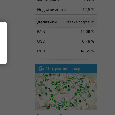
Недвижимость
12,5 %
Депозиты
Ставка годовых
BYN
16,06 %
ода
USD
0,78 %
RUB
14,55 %
Интерактивная карта