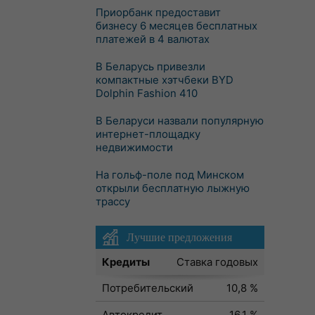
Приорбанк предоставит
бизнесу 6 месяцев бесплатных
платежей в 4 валютах
В Беларусь привезли
компактные хэтчбеки BYD
Dolphin Fashion 410
В Беларуси назвали популярную
интернет-площадку
недвижимости
На гольф-поле под Минском
открыли бесплатную лыжную
трассу
Лучшие предложения
Кредиты
Ставка годовых
Потребительский
10,8 %
Автокредит
16,1 %