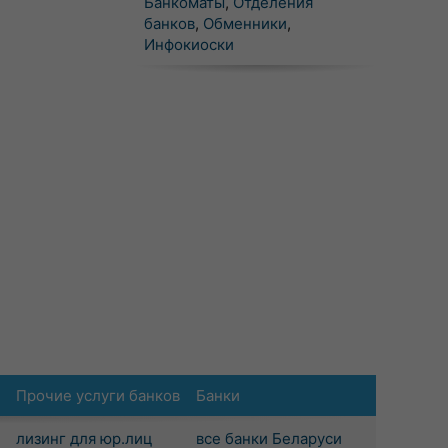
Банкоматы
,
Отделения
банков
,
Обменники
,
Инфокиоски
Прочие услуги банков
Банки
лизинг для юр.лиц
все банки Беларуси