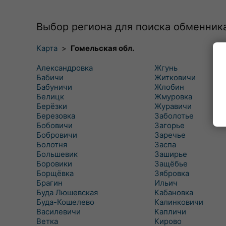
Выбор региона для поиска обменник
Карта
>
Гомельская обл.
Александровка
Жгунь
Бабичи
Житковичи
Бабуничи
Жлобин
Белицк
Жмуровка
Берёзки
Журавичи
Березовка
Заболотье
Бобовичи
Загорье
Бобровичи
Заречье
Болотня
Заспа
Большевик
Заширье
Боровики
Защёбье
Борщёвка
Зябровка
Брагин
Ильич
Буда Люшевская
Кабановка
Буда-Кошелево
Калинковичи
Василевичи
Капличи
Ветка
Кирово