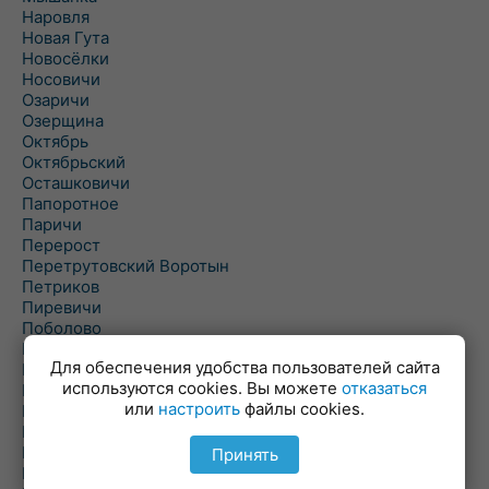
Наровля
Новая Гута
Новосёлки
Носовичи
Озаричи
Озерщина
Октябрь
Октябрьский
Осташковичи
Папоротное
Паричи
Перерост
Перетрутовский Воротын
Петриков
Пиревичи
Поболово
Поколюбичи
Для обеспечения удобства пользователей сайта
Полесье
используются cookies. Вы можете
отказаться
Птичь
или
настроить
файлы cookies.
Речица
Ровенская Слобода
Рогачев
Принять
Рогинь