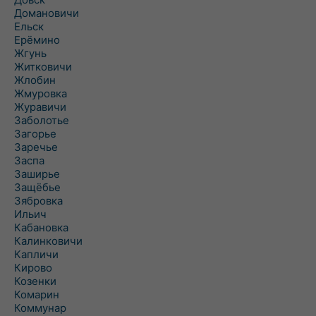
Домановичи
Ельск
Ерёмино
Жгунь
Житковичи
Жлобин
Жмуровка
Журавичи
Заболотье
Загорье
Заречье
Заспа
Заширье
Защёбье
Зябровка
Ильич
Кабановка
Калинковичи
Капличи
Кирово
Козенки
Комарин
Коммунар