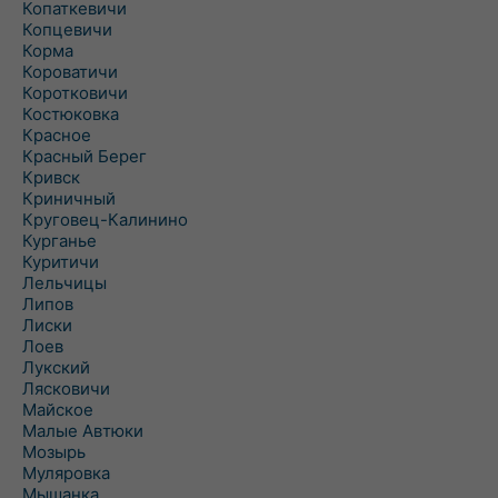
Копаткевичи
Копцевичи
Корма
Короватичи
Коротковичи
Костюковка
Красное
Красный Берег
Кривск
Криничный
Круговец-Калинино
Курганье
Куритичи
Лельчицы
Липов
Лиски
Лоев
Лукский
Лясковичи
Майское
Малые Автюки
Мозырь
Муляровка
Мышанка