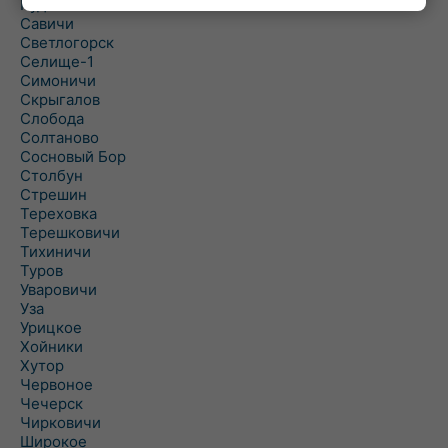
Рудня
Савичи
Светлогорск
Селище-1
Симоничи
Скрыгалов
Слобода
Солтаново
Сосновый Бор
Столбун
Стрешин
Тереховка
Терешковичи
Тихиничи
Туров
Уваровичи
Уза
Урицкое
Хойники
Хутор
Червоное
Чечерск
Чирковичи
Широкое