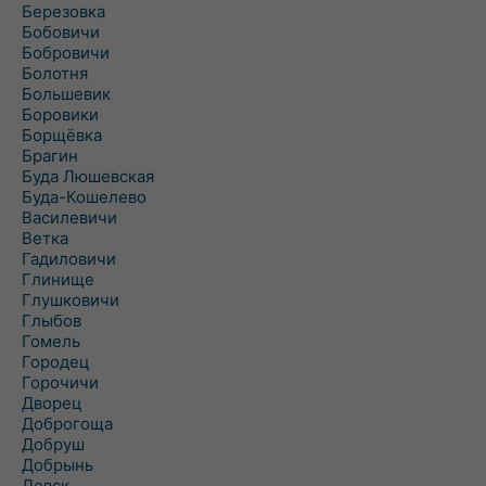
Березовка
Бобовичи
Бобровичи
Болотня
Большевик
Боровики
Борщёвка
Брагин
Буда Люшевская
Буда-Кошелево
Василевичи
Ветка
Гадиловичи
Глинище
Глушковичи
Глыбов
Гомель
Городец
Горочичи
Дворец
Доброгоща
Добруш
Добрынь
Довск