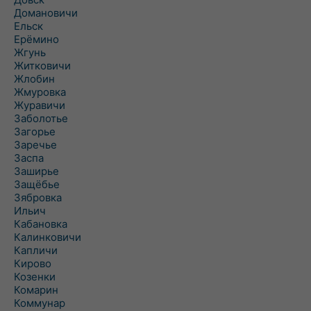
Домановичи
Ельск
Ерёмино
Жгунь
Житковичи
Жлобин
Жмуровка
Журавичи
Заболотье
Загорье
Заречье
Заспа
Заширье
Защёбье
Зябровка
Ильич
Кабановка
Калинковичи
Капличи
Кирово
Козенки
Комарин
Коммунар