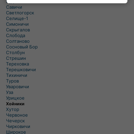
Рудня
Савичи
Светлогорск
Селище-1
Симоничи
Скрыгалов
Слобода
Солтаново
Сосновый Бор
Столбун
Стрешин
Тереховка
Терешковичи
Тихиничи
Туров
Уваровичи
Уза
Урицкое
Хойники
Хутор
Червоное
Чечерск
Чирковичи
Широкое