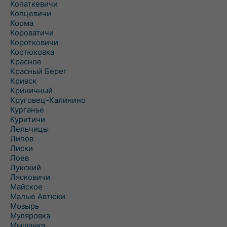
Копаткевичи
Копцевичи
Корма
Короватичи
Коротковичи
Костюковка
Красное
Красный Берег
Кривск
Криничный
Круговец-Калинино
Курганье
Куритичи
Лельчицы
Липов
Лиски
Лоев
Лукский
Лясковичи
Майское
Малые Автюки
Мозырь
Муляровка
Мышанка