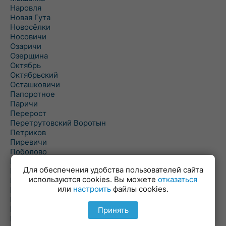
Наровля
Новая Гута
Новосёлки
Носовичи
Озаричи
Озерщина
Октябрь
Октябрьский
Осташковичи
Папоротное
Паричи
Перерост
Перетрутовский Воротын
Петриков
Пиревичи
Поболово
Поколюбичи
Для обеспечения удобства пользователей сайта
Полесье
используются cookies. Вы можете
отказаться
Птичь
или
настроить
файлы cookies.
Речица
Ровенская Слобода
Рогачев
Принять
Рогинь