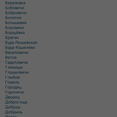
Березовка
Бобовичи
Бобровичи
Болотня
Большевик
Боровики
Борщёвка
Брагин
Буда Люшевская
Буда-Кошелево
Василевичи
Ветка
Гадиловичи
Глинище
Глушковичи
Глыбов
Гомель
Городец
Горочичи
Дворец
Доброгоща
Добруш
Добрынь
Довск