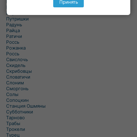
Подороск
Принять
Поречье
Порозово
Путришки
Радунь
Райца
Ратичи
Роcсь
Рожанка
Россь
Свислочь
Скидель
Скрибовцы
Словатичи
Слоним
Сморгонь
Солы
Сопоцкин
Станция Ошмяны
Субботники
Тарново
Трабы
Трокели
Турец