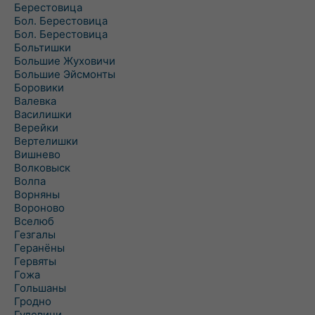
Берестовица
Бол. Берестовица
Бол. Берестовица
Больтишки
Большие Жуховичи
Большие Эйсмонты
Боровики
Валевка
Василишки
Верейки
Вертелишки
Вишнево
Волковыск
Волпа
Ворняны
Вороново
Вселюб
Гезгалы
Геранёны
Гервяты
Гожа
Гольшаны
Гродно
Гудевичи