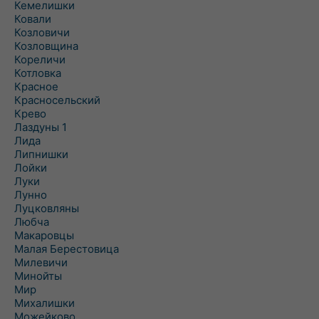
Кемелишки
Ковали
Козловичи
Козловщина
Кореличи
Котловка
Красное
Красносельский
Крево
Лаздуны 1
Лида
Липнишки
Лойки
Луки
Лунно
Луцковляны
Любча
Макаровцы
Малая Берестовица
Милевичи
Минойты
Мир
Михалишки
Можейково