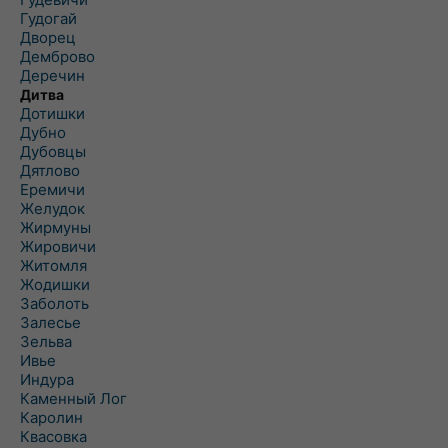
Гудогай
Дворец
Демброво
Деречин
Дитва
Дотишки
Дубно
Дубовцы
Дятлово
Еремичи
Желудок
Жирмуны
Жировичи
Житомля
Жодишки
Заболоть
Залесье
Зельва
Ивье
Индура
Каменный Лог
Каролин
Квасовка