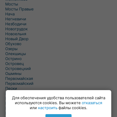
Мосты
Мосты Правые
Нача
Негневичи
Незбодичи
Новогрудок
Новоельня
Новый Двор
Обухово
Озеры
Олекшицы
Острино
Островец
Островецкий
Ошмяны
Первомайская
Первомайский
Пески
Петревичи
Для обеспечения удобства пользователей сайта
Погородно
используются cookies. Вы можете
отказаться
Пограничный
или
настроить
файлы cookies.
Подлабенье
Подольцы