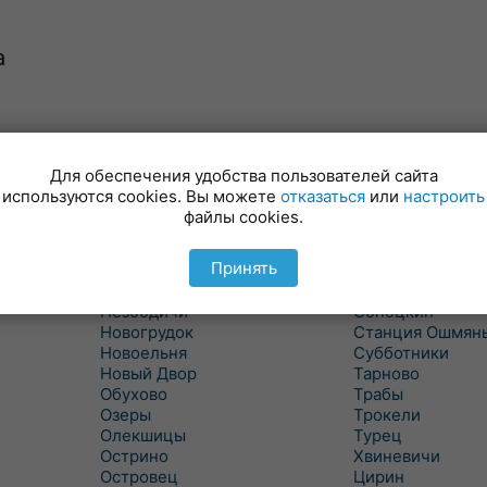
а
Минойты
Россь
Мир
Свислочь
Для обеспечения удобства пользователей сайта
Михалишки
Скидель
используются cookies. Вы можете
отказаться
или
настроить
Можейково
Скрибовцы
файлы cookies.
Мосты
Словатичи
Мосты Правые
Слоним
Принять
Нача
Сморгонь
Негневичи
Солы
Незбодичи
Сопоцкин
Новогрудок
Станция Ошмян
Новоельня
Субботники
Новый Двор
Тарново
Обухово
Трабы
Озеры
Трокели
Олекшицы
Турец
Острино
Хвиневичи
Островец
Цирин