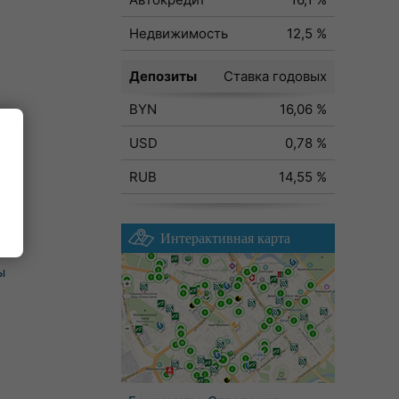
Недвижимость
12,5 %
Депозиты
Ставка годовых
BYN
16,06 %
USD
0,78 %
RUB
14,55 %
Интерактивная карта
ы