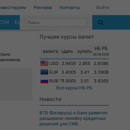
нвестируем
Реклама
Контакты
Войти
СТИ
ЕЩЕ
Лучшие курсы валют
НБ РБ
валюта
сдать
купить
ально
08.08.2026
менников.
USD
2.9455
2.955
2.9386
EUR
3.4005
3.41
3.3908
RUB
100
3.5005
3.51
3.6365
Все курсы
НБ РБ
Новости
ВТБ (Беларусь) и Банк развития
расширили линейку кредитных
решений для СМБ