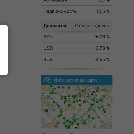
Недвижимость
12,5 %
Депозиты
Ставка годовых
BYN
16,06 %
ода
USD
0,78 %
RUB
14,55 %
Интерактивная карта