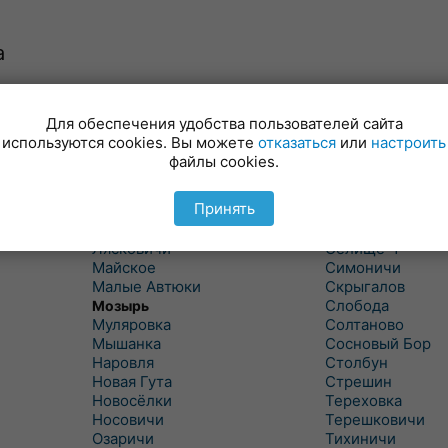
а
Для обеспечения удобства пользователей сайта
Куритичи
Ровенская Слоб
используются cookies. Вы можете
отказаться
или
настроить
Лельчицы
Рогачев
файлы cookies.
Липов
Рогинь
Лиски
Рудня
Принять
Лоев
Савичи
Лукский
Светлогорск
Лясковичи
Селище-1
Майское
Симоничи
Малые Автюки
Скрыгалов
Слобода
Мозырь
Муляровка
Солтаново
Мышанка
Сосновый Бор
Наровля
Столбун
Новая Гута
Стрешин
Новосёлки
Тереховка
Носовичи
Терешковичи
Озаричи
Тихиничи