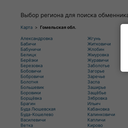
Выбор региона для поиска обменник
Карта
>
Гомельская обл.
Александровка
Жгунь
Бабичи
Житковичи
Бабуничи
Жлобин
Белицк
Жмуровка
Берёзки
Журавичи
Березовка
Заболотье
Бобовичи
Загорье
Бобровичи
Заречье
Болотня
Заспа
Большевик
Заширье
Боровики
Защёбье
Борщёвка
Зябровка
Брагин
Ильич
Буда Люшевская
Кабановка
Буда-Кошелево
Калинковичи
Василевичи
Капличи
Ветка
Кирово