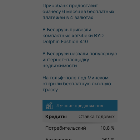
Приорбанк предоставит
бизнесу 6 месяцев бесплатных
платежей в 4 валютах
В Беларусь привезли
компактные хэтчбеки BYD
Dolphin Fashion 410
В Беларуси назвали популярную
интернет-площадку
недвижимости
На гольф-поле под Минском
открыли бесплатную лыжную
трассу
Лучшие предложения
Кредиты
Ставка годовых
Потребительский
10,8 %
Автокредит
16,1 %