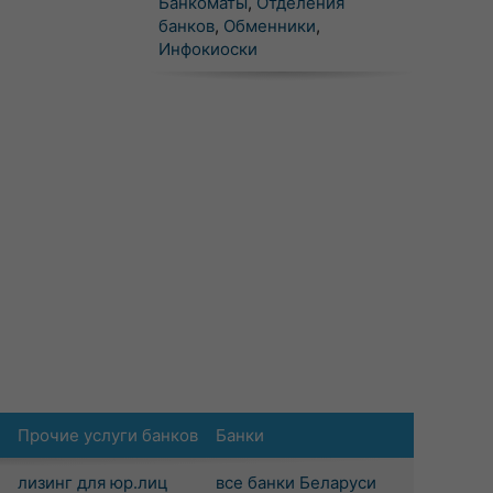
Банкоматы
,
Отделения
банков
,
Обменники
,
Инфокиоски
Прочие услуги банков
Банки
лизинг для юр.лиц
все банки Беларуси