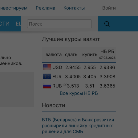
нвестируем
Реклама
Контакты
Войти
СТИ
ЕЩЕ
Лучшие курсы валют
НБ РБ
валюта
сдать
купить
ально
07.08.2026
менников.
USD
2.9455
2.955
2.9386
EUR
3.4005
3.405
3.3908
RUB
100
3.513
3.51
3.6365
Все курсы
НБ РБ
Новости
ВТБ (Беларусь) и Банк развития
расширили линейку кредитных
решений для СМБ