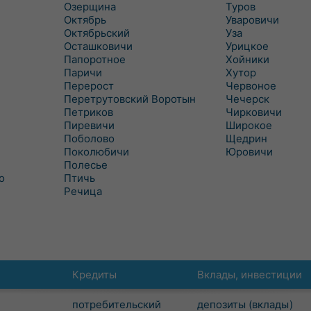
Озерщина
Туров
Октябрь
Уваровичи
Октябрьский
Уза
Осташковичи
Урицкое
Папоротное
Хойники
Паричи
Хутор
Перерост
Червоное
Перетрутовский Воротын
Чечерск
Петриков
Чирковичи
Пиревичи
Широкое
Поболово
Щедрин
Поколюбичи
Юровичи
Полесье
о
Птичь
Речица
Кредиты
Вклады, инвестиции
потребительский
депозиты (вклады)