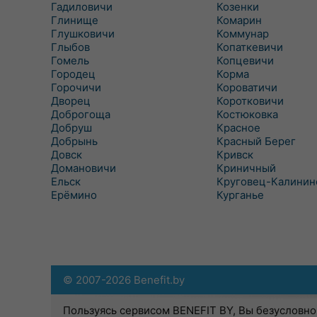
Гадиловичи
Козенки
Глинище
Комарин
Глушковичи
Коммунар
Глыбов
Копаткевичи
Гомель
Копцевичи
Городец
Корма
Горочичи
Короватичи
Дворец
Коротковичи
Доброгоща
Костюковка
Добруш
Красное
Добрынь
Красный Берег
Довск
Кривск
Домановичи
Криничный
Ельск
Круговец-Калинин
Ерёмино
Курганье
© 2007-2026 Benefit.by
Пользуясь сервисом BENEFIT BY, Вы безусловно