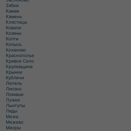
Зябки
Камаи
Камень
Клястицы
Ковали
Козяны
Копти
Копысь
Коханово
Краснополье
Кривое Село
Крулевщина
Крынки
Кубличи
Лепель
Лиозно
Ломаши
Лужки
Лынтупы
Ляды
Межа
Межево
Миоры