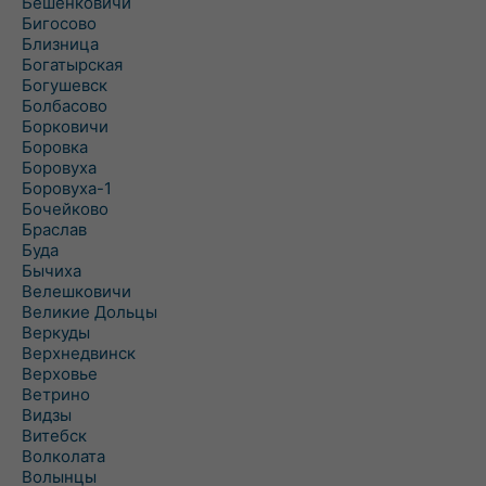
Бешенковичи
Бигосово
Близница
Богатырская
Богушевск
Болбасово
Борковичи
Боровка
Боровуха
Боровуха-1
Бочейково
Браслав
Буда
Бычиха
Велешковичи
Великие Дольцы
Веркуды
Верхнедвинск
Верховье
Ветрино
Видзы
Витебск
Волколата
Волынцы