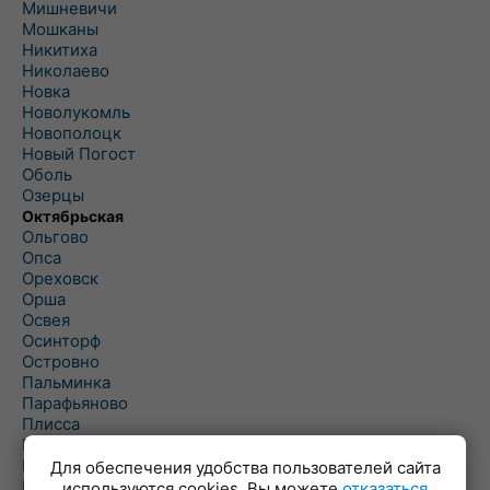
Мишневичи
Мошканы
Никитиха
Николаево
Новка
Новолукомль
Новополоцк
Новый Погост
Оболь
Озерцы
Октябрьская
Ольгово
Опса
Ореховск
Орша
Освея
Осинторф
Островно
Пальминка
Парафьяново
Плисса
Повятье
Погоща
Для обеспечения удобства пользователей сайта
Подсвилье
используются cookies. Вы можете
отказаться