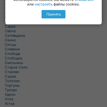
Полоцк
или
настроить
файлы cookies.
Поставы
Прозороки
Принять
Россоны
Руба
Сарья
Свеча
Селявщина
Сенно
Ситцы
Славени
Слобода
Слободка
Смольяны
Старое Село
Стасево
Сураж
Толочин
Торгуны
Тулово
Удело
Улла
Устье