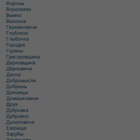
Вороны
Воропаево
Вымно
Высокое
Германовичи
Глубокое
Глыбочка
Городок
Горяны
Григоровщина
Дерковщина
Дёрновичи
Дисна
Добромысли
Добрынь
Докшицы
Домашковичи
Друя
Дубровка
Дубровно
Дуниловичи
Езерище
Зарубы
Заслоново