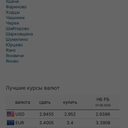
Ушачи
Фариново
Ходцы
Чашники
Черея
Шайтерово
Шарковщина
Шумилино
Юрцево
Язно
Яновичи
Яново
Лучшие курсы валют
НБ РБ
валюта
сдать
купить
07.08.2026
USD
2.9455
2.952
2.9386
EUR
3.4005
3.4
3.3908