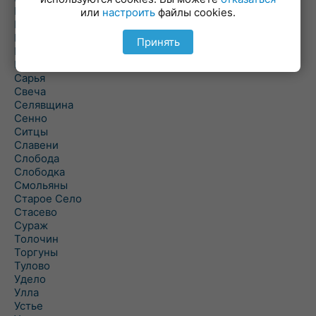
Полоцк
или
настроить
файлы cookies.
Поставы
Прозороки
Принять
Россоны
Руба
Сарья
Свеча
Селявщина
Сенно
Ситцы
Славени
Слобода
Слободка
Смольяны
Старое Село
Стасево
Сураж
Толочин
Торгуны
Тулово
Удело
Улла
Устье