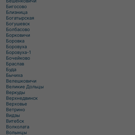
Бешенковичи
Бигосово
Близница
Богатырская
Богушевск
Болбасово
Борковичи
Боровка
Боровуха
Боровуха-1
Бочейково
Браслав
Буда
Бычиха
Велешковичи
Великие Дольцы
Веркуды
Верхнедвинск
Верховье
Ветрино
Видзы
Витебск
Волколата
Волынцы