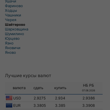
Ушачи
Фариново
Ходцы
Чашники
Черея
Шайтерово
Шарковщина
Шумилино
Юрцево
Язно
Яновичи
Яново
Лучшие курсы валют
НБ РБ
валюта
сдать
купить
07.08.2026
USD
2.9275
2.934
2.9386
EUR
3.3805
3.385
3.3908