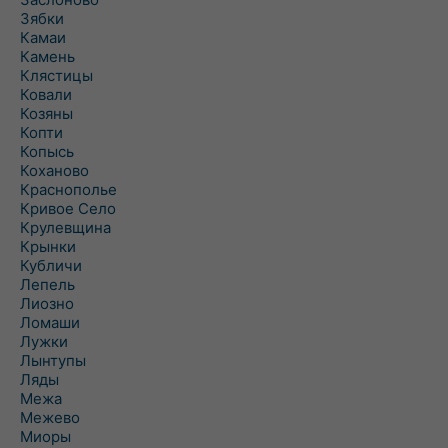
Зябки
Камаи
Камень
Клястицы
Ковали
Козяны
Копти
Копысь
Коханово
Краснополье
Кривое Село
Крулевщина
Крынки
Кубличи
Лепель
Лиозно
Ломаши
Лужки
Лынтупы
Ляды
Межа
Межево
Миоры