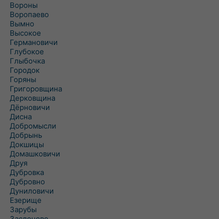
Вороны
Воропаево
Вымно
Высокое
Германовичи
Глубокое
Глыбочка
Городок
Горяны
Григоровщина
Дерковщина
Дёрновичи
Дисна
Добромысли
Добрынь
Докшицы
Домашковичи
Друя
Дубровка
Дубровно
Дуниловичи
Езерище
Зарубы
Заслоново