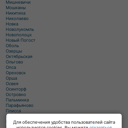
Мишневичи
Мошканы
Никитиха
Николаево
Новка
Новолукомль
Новополоцк
Новый Погост
Оболь
Озерцы
Октябрьская
Ольгово
Опса
Ореховск
Орша
Освея
Осинторф
Островно
Пальминка
Парафьяново
Плисса
Повятье
Погоща
Для обеспечения удобства пользователей сайта
Подсвилье
используются cookies. Вы можете
отказаться