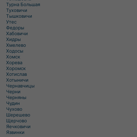
Турна Большая
Туховичи
Тышковичи
Утес
Федоры
Хабовичи
Хидры
Хмелево
Ходосы
Хомск
Хорева
Хоромск
Хотислав
Хотыничи
Чернавчицы
Черни
Черняны
Чудин
Чухово
Шерешево
Щерчово
Яечковичи
Язвинки