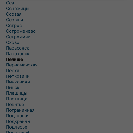
Оса
Оснежицы
Осовая
Осовцы
Остров
Остромечево
Остромичи
Охово
Парахонск
Парохонск
Пелище
Первомайская
Пески
Петковичи
Пинковичи
Пинск
Плещицы
Плотница
Повитье
Пограничная
Подгорная
Подкраичи
Подлесье
Полесский