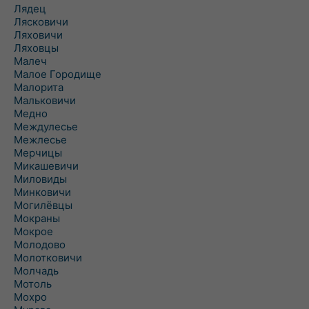
Лядец
Лясковичи
Ляховичи
Ляховцы
Малеч
Малое Городище
Малорита
Мальковичи
Медно
Междулесье
Межлесье
Мерчицы
Микашевичи
Миловиды
Минковичи
Могилёвцы
Мокраны
Мокрое
Молодово
Молотковичи
Молчадь
Мотоль
Мохро