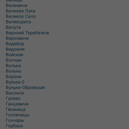
Велемичи
Великие Луки
Великое Село
Великорита
Велута
Верхний Теребежов
Верховичи
Видибор
Видомля
Войская
Волчин
Волька
Вольно
Ворони
Вулька-2
Вулька-Обровская
Высокое
Галево
Ганцевичи
Гвозница
Головчицы
Гончары
Горбаха