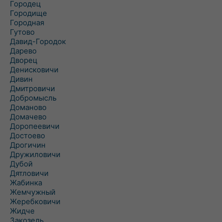
Городец
Городище
Городная
Гутово
Давид-Городок
Дарево
Дворец
Денисковичи
Дивин
Дмитровичи
Добромысль
Доманово
Домачево
Доропеевичи
Достоево
Дрогичин
Дружиловичи
Дубой
Дятловичи
Жабинка
Жемчужный
Жеребковичи
Жидче
Закозель