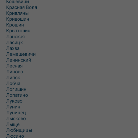
Кошевичи
Красная Воля
Кривляны
Кривошин
Крошин
Крытышин
Ланская
Ласицк
Лахва
Лемешевичи
Ленинский
Лесная
Линово
Липск
Лобча
Логишин
Лопатино
Луково
Лунин
Лунинец
Лысково
Лыще
Любищицы
Люсино