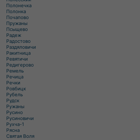
Полонечка
Полонка
Почапово
Пружаны
Псыщево
Радеж
Радостово
Раздяловичи
Ракитница
Ревятичи
Редигерово
Ремель
Речица
Речки
Ровбицк
Рубель
Рудск
Ружаны
Русино
Русиновичи
Рухча-1
Рясна
Святая Воля