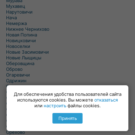
Мурава
Мухавец
Нарутовичи
Нача
Немержа
Нижнее Чернихово
Новая Попина
Новицковичи
Новоселки
Новые Засимовичи
Новые Лыщицы
Оберовщина
Оброво
Огаревичи
Одрижин
Оздамичи
Озяты
Для обеспечения удобства пользователей сайта
Олтуш
используются cookies. Вы можете
отказаться
Ольманы
или
настроить
файлы cookies.
Ольпень
Ольшаны
Принять
Омельная
Ополь
Орехово