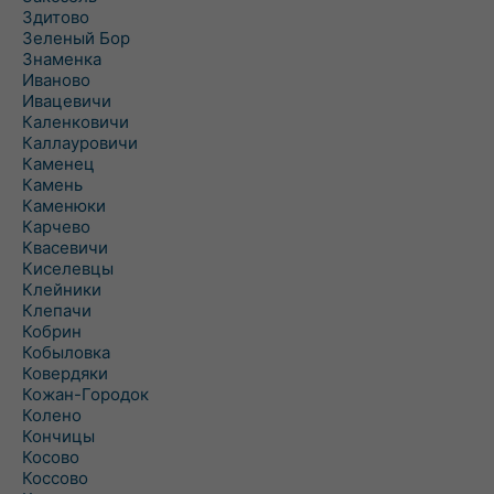
Здитово
Зеленый Бор
Знаменка
Иваново
Ивацевичи
Каленковичи
Каллауровичи
Каменец
Камень
Каменюки
Карчево
Квасевичи
Киселевцы
Клейники
Клепачи
Кобрин
Кобыловка
Ковердяки
Кожан-Городок
Колено
Кончицы
Косово
Коссово