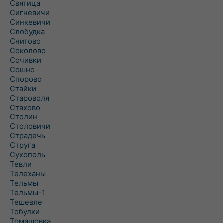
Святица
Сигневичи
Синкевичи
Слобудка
Снитово
Соколово
Сочивки
Сошно
Спорово
Стайки
Староволя
Стахово
Столин
Столовичи
Страдечь
Струга
Сухополь
Тевли
Телеханы
Тельмы
Тельмы-1
Тешевле
Тобулки
Томашовка