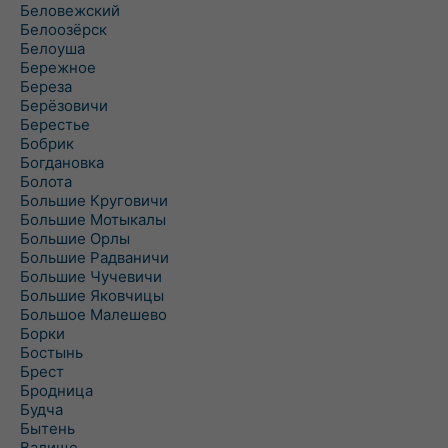
Беловежский
Белоозёрск
Белоуша
Бережное
Береза
Берёзовичи
Берестье
Бобрик
Богдановка
Болота
Большие Круговичи
Большие Мотыкалы
Большие Орлы
Большие Радваничи
Большие Чучевичи
Большие Яковчицы
Большое Малешево
Борки
Бостынь
Брест
Бродница
Будча
Бытень
Валище