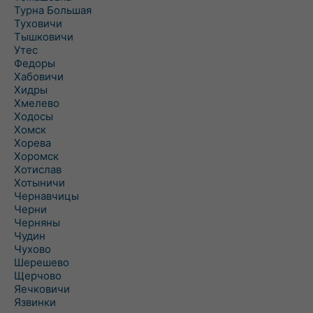
Турна Большая
Туховичи
Тышковичи
Утес
Федоры
Хабовичи
Хидры
Хмелево
Ходосы
Хомск
Хорева
Хоромск
Хотислав
Хотыничи
Чернавчицы
Черни
Черняны
Чудин
Чухово
Шерешево
Щерчово
Яечковичи
Язвинки