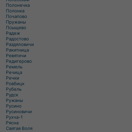
Полонечка
Полонка
Почапово
Пружаны
Псыщево
Радеж
Радостово
Раздяловичи
Ракитница
Ревятичи
Редигерово
Ремель
Речица
Речки
Ровбицк
Рубель
Рудск
Ружаны
Русино
Русиновичи
Рухча-1
Рясна
Святая Воля