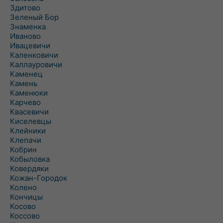
Здитово
Зеленый Бор
Знаменка
Иваново
Ивацевичи
Каленковичи
Каллауровичи
Каменец
Камень
Каменюки
Карчево
Квасевичи
Киселевцы
Клейники
Клепачи
Кобрин
Кобыловка
Ковердяки
Кожан-Городок
Колено
Кончицы
Косово
Коссово