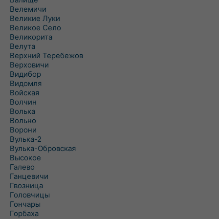
Велемичи
Великие Луки
Великое Село
Великорита
Велута
Верхний Теребежов
Верховичи
Видибор
Видомля
Войская
Волчин
Волька
Вольно
Ворони
Вулька-2
Вулька-Обровская
Высокое
Галево
Ганцевичи
Гвозница
Головчицы
Гончары
Горбаха