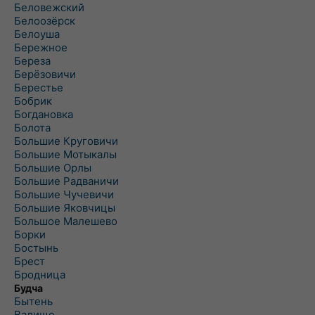
Беловежский
Белоозёрск
Белоуша
Бережное
Береза
Берёзовичи
Берестье
Бобрик
Богдановка
Болота
Большие Круговичи
Большие Мотыкалы
Большие Орлы
Большие Радваничи
Большие Чучевичи
Большие Яковчицы
Большое Малешево
Борки
Бостынь
Брест
Бродница
Будча
Бытень
Валище