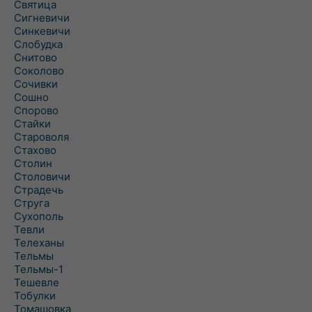
Святица
Сигневичи
Синкевичи
Слобудка
Снитово
Соколово
Сочивки
Сошно
Спорово
Стайки
Староволя
Стахово
Столин
Столовичи
Страдечь
Струга
Сухополь
Тевли
Телеханы
Тельмы
Тельмы-1
Тешевле
Тобулки
Томашовка