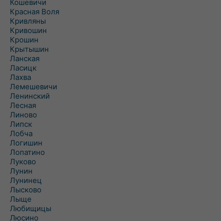
Кошевичи
Красная Воля
Кривляны
Кривошин
Крошин
Крытышин
Ланская
Ласицк
Лахва
Лемешевичи
Ленинский
Лесная
Линово
Липск
Лобча
Логишин
Лопатино
Луково
Лунин
Лунинец
Лысково
Лыще
Любищицы
Люсино