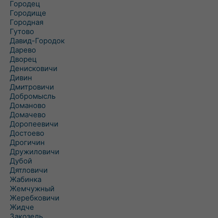
Городец
Городище
Городная
Гутово
Давид-Городок
Дарево
Дворец
Денисковичи
Дивин
Дмитровичи
Добромысль
Доманово
Домачево
Доропеевичи
Достоево
Дрогичин
Дружиловичи
Дубой
Дятловичи
Жабинка
Жемчужный
Жеребковичи
Жидче
Закозель