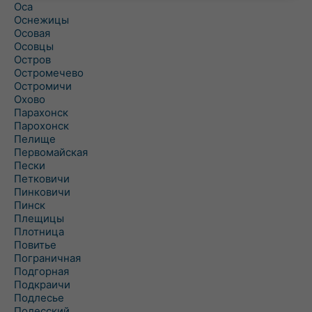
Оса
Оснежицы
Осовая
Осовцы
Остров
Остромечево
Остромичи
Охово
Парахонск
Парохонск
Пелище
Первомайская
Пески
Петковичи
Пинковичи
Пинск
Плещицы
Плотница
Повитье
Пограничная
Подгорная
Подкраичи
Подлесье
Полесский