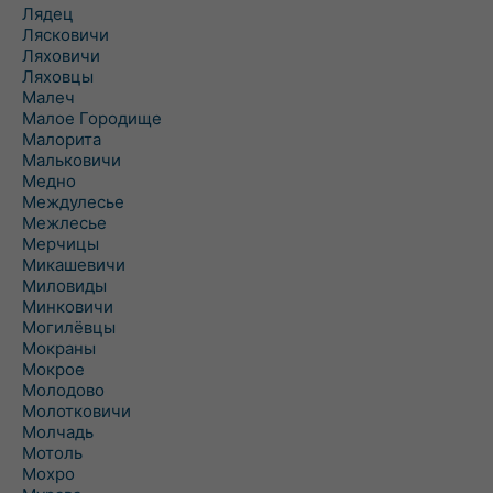
Лядец
Лясковичи
Ляховичи
Ляховцы
Малеч
Малое Городище
Малорита
Мальковичи
Медно
Междулесье
Межлесье
Мерчицы
Микашевичи
Миловиды
Минковичи
Могилёвцы
Мокраны
Мокрое
Молодово
Молотковичи
Молчадь
Мотоль
Мохро