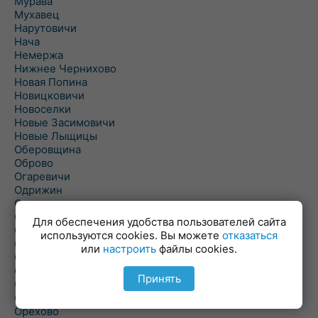
Мурава
Мухавец
Нарутовичи
Нача
Немержа
Нижнее Чернихово
Новая Попина
Новицковичи
Новоселки
Новые Засимовичи
Новые Лыщицы
Оберовщина
Оброво
Огаревичи
Одрижин
Оздамичи
Озяты
Для обеспечения удобства пользователей сайта
Олтуш
используются cookies. Вы можете
отказаться
Ольманы
или
настроить
файлы cookies.
Ольпень
Ольшаны
Принять
Омельная
Ополь
Орехово