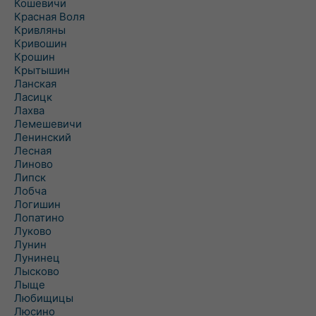
Кошевичи
Красная Воля
Кривляны
Кривошин
Крошин
Крытышин
Ланская
Ласицк
Лахва
Лемешевичи
Ленинский
Лесная
Линово
Липск
Лобча
Логишин
Лопатино
Луково
Лунин
Лунинец
Лысково
Лыще
Любищицы
Люсино