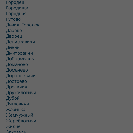
Городец
Городище
Городная
Гутово
Давид-Городок
Дарево
Дворец
Денисковичи
Дивин
Дмитровичи
Добромысль
Доманово
Домачево
Доропеевичи
Достоево
Дрогичин
Дружиловичи
Дубой
Дятловичи
Жабинка
Жемчужный
Жеребковичи
Жидче
Закозель