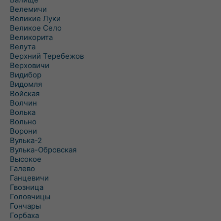
Велемичи
Великие Луки
Великое Село
Великорита
Велута
Верхний Теребежов
Верховичи
Видибор
Видомля
Войская
Волчин
Волька
Вольно
Ворони
Вулька-2
Вулька-Обровская
Высокое
Галево
Ганцевичи
Гвозница
Головчицы
Гончары
Горбаха