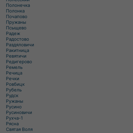
Полонечка
Полонка
Почапово
Пружаны
Псыщево
Радеж
Радостово
Раздяловичи
Ракитница
Ревятичи
Редигерово
Ремель
Речица
Речки
Ровбицк
Рубель
Рудск
Ружаны
Русино
Русиновичи
Рухча-1
Рясна
Святая Воля