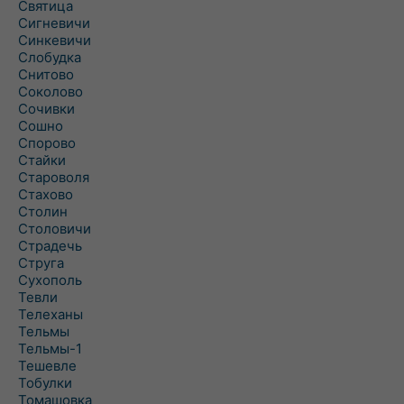
Святица
Сигневичи
Синкевичи
Слобудка
Снитово
Соколово
Сочивки
Сошно
Спорово
Стайки
Староволя
Стахово
Столин
Столовичи
Страдечь
Струга
Сухополь
Тевли
Телеханы
Тельмы
Тельмы-1
Тешевле
Тобулки
Томашовка