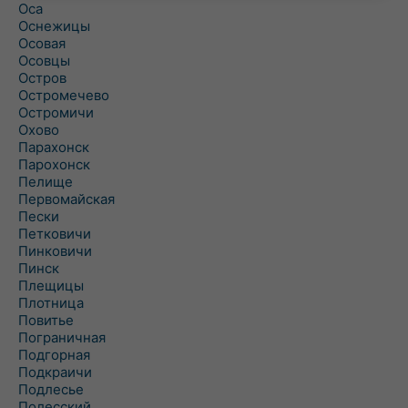
Оса
Оснежицы
Осовая
Осовцы
Остров
Остромечево
Остромичи
Охово
Парахонск
Парохонск
Пелище
Первомайская
Пески
Петковичи
Пинковичи
Пинск
Плещицы
Плотница
Повитье
Пограничная
Подгорная
Подкраичи
Подлесье
Полесский