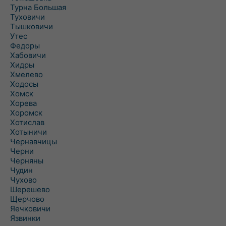
Турна Большая
Туховичи
Тышковичи
Утес
Федоры
Хабовичи
Хидры
Хмелево
Ходосы
Хомск
Хорева
Хоромск
Хотислав
Хотыничи
Чернавчицы
Черни
Черняны
Чудин
Чухово
Шерешево
Щерчово
Яечковичи
Язвинки