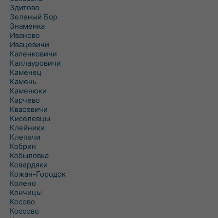
Здитово
Зеленый Бор
Знаменка
Иваново
Ивацевичи
Каленковичи
Каллауровичи
Каменец
Камень
Каменюки
Карчево
Квасевичи
Киселевцы
Клейники
Клепачи
Кобрин
Кобыловка
Ковердяки
Кожан-Городок
Колено
Кончицы
Косово
Коссово