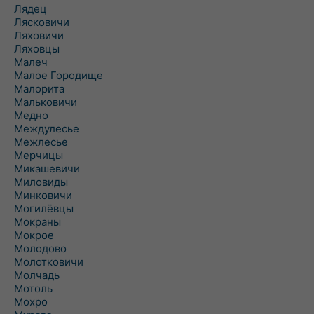
Лядец
Лясковичи
Ляховичи
Ляховцы
Малеч
Малое Городище
Малорита
Мальковичи
Медно
Междулесье
Межлесье
Мерчицы
Микашевичи
Миловиды
Минковичи
Могилёвцы
Мокраны
Мокрое
Молодово
Молотковичи
Молчадь
Мотоль
Мохро