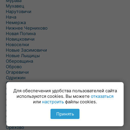
Мурава
Мухавец
Нарутовичи
Нача
Немержа
Нижнее Чернихово
Новая Попина
Новицковичи
Новоселки
Новые Засимовичи
Новые Лыщицы
Оберовщина
Оброво
Огаревичи
Одрижин
Оздамичи
Озяты
Для обеспечения удобства пользователей сайта
Олтуш
используются cookies. Вы можете
отказаться
Ольманы
или
настроить
файлы cookies.
Ольпень
Ольшаны
Принять
Омельная
Ополь
Орехово