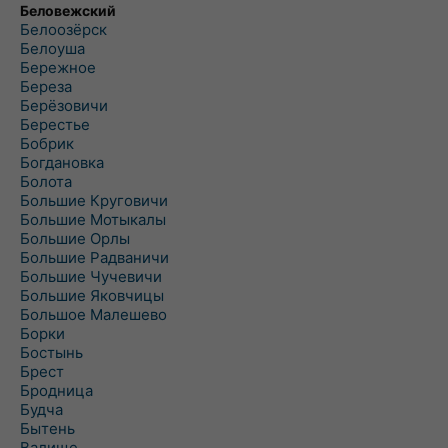
Беловежский
Белоозёрск
Белоуша
Бережное
Береза
Берёзовичи
Берестье
Бобрик
Богдановка
Болота
Большие Круговичи
Большие Мотыкалы
Большие Орлы
Большие Радваничи
Большие Чучевичи
Большие Яковчицы
Большое Малешево
Борки
Бостынь
Брест
Бродница
Будча
Бытень
Валище